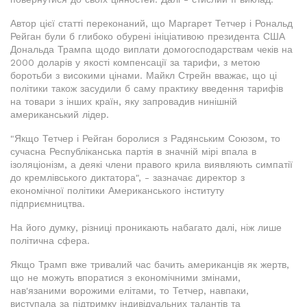
Автор цієї статті переконаний, що Маргарет Тетчер і Рональд
Рейган були б глибоко обурені ініціативою президента США
Дональда Трампа щодо виплати домогосподарствам чеків на
2000 доларів у якості компенсації за тарифи, з метою
боротьби з високими цінами. Майкл Стрейн вважає, що ці
політики також засудили б саму практику введення тарифів
на товари з інших країн, яку запровадив нинішній
американський лідер.
"Якщо Тетчер і Рейган боролися з Радянським Союзом, то
сучасна Республіканська партія в значній мірі впала в
ізоляціонізм, а деякі члени правого крила виявляють симпатії
до кремлівського диктатора", - зазначає директор з
економічної політики Американського інституту
підприємництва.
На його думку, різниці проникають набагато далі, ніж лише
політична сфера.
Якщо Трамп вже тривалий час бачить американців як жертв,
що не можуть впоратися з економічними змінами,
нав'язаними ворожими елітами, то Тетчер, навпаки,
виступала за підтримку індивідуальних талантів та