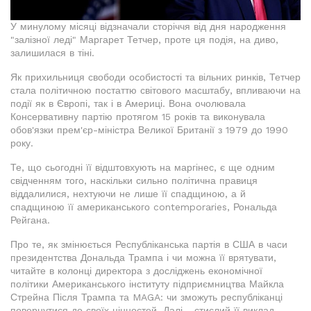
У минулому місяці відзначали сторіччя від дня народження
"залізної леді" Маргарет Тетчер, проте ця подія, на диво,
залишилася в тіні.
Як прихильниця свободи особистості та вільних ринків, Тетчер
стала політичною постаттю світового масштабу, впливаючи на
події як в Європі, так і в Америці. Вона очолювала
Консервативну партію протягом 15 років та виконувала
обов'язки прем'єр-міністра Великої Британії з 1979 до 1990
року.
Те, що сьогодні її відштовхують на маргінес, є ще одним
свідченням того, наскільки сильно політична правиця
віддалилися, нехтуючи не лише її спадщиною, а й
спадщиною її американського contemporaries, Рональда
Рейгана.
Про те, як змінюється Республіканська партія в США в часи
президентства Дональда Трампа і чи можна її врятувати,
читайте в колонці директора з досліджень економічної
політики Американського інституту підприємництва Майкла
Стрейна Після Трампа та MAGA: чи зможуть республіканці
повернутися до своїх цінностей. Далі - стислий її виклад.