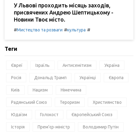
У Львові проходить місяць заходів,
присвячених Андрею Шептицькому -
Новини Твоє місто.
#
#
#
Мистецтво та розваги
культура
Теги
Євреї
Ізраїль
Антисемітизм
Україна
Росія
Дональд Трамп
Українці
Європа
Київ
Нацизм
Німеччина
Радянський Союз
Тероризм
Християнство
Юдаїзм
Голокост
Європейський Союз
Історія
Прем'єр-міністр
Володимир Путін