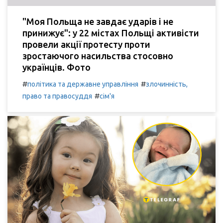
"Моя Польща не завдає ударів і не
принижує": у 22 містах Польщі активісти
провели акції протесту проти
зростаючого насильства стосовно
українців. Фото
#
#
політика та державне управління
злочинність,
#
право та правосуддя
сім'я