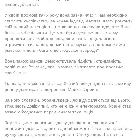
відповідальності.
У своїй промові 1975 року вона зазначила: "Нам необхідно
створити суспільство, де кожен індивід матиме змогу розкрити
свій повний потенціал - не лише на власну вигоду, але й на
благо всієї спільноти. Це має бути суспільство, в якому
оригінальність, майстерність, активність і ощадливість
отримують визнання; де ми підтримуємо, а не обмежуємо
різноманітність і багатство людської природи".
Вона також завжди демонструвала гідність і стриманість,
подібно до Рейгана, який уважно піклувався про престиж
своєї ролі.
Гідність, поміркованість і серйозний підхід відіграють важливу
роль у демократії, підкреслює Майкл Стрейн.
За його словами, обрані лідери, які відмовляються від цього,
втрачають довіру тих, хто не є їхнім електоратом. Країні стає
важче об'єднатися перед лицем труднощів.
Замість цього, керівник відділу досліджень економічної
політики підкреслює, що в даний момент Трамп лише сприяє
руйнуванню громадської гідності в Сполучених Штатах та