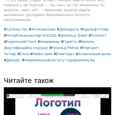
"Ті, хто шанує спадок Тетчер і Рейгана, мають багато чого
втрачати у цій боротьбі — так само, як і всі американці та,
зрештою, увесь світ", - підсумовує керівник відділу
економічних досліджень Американського інституту
підприємництва.
#
#
#
#
Суспільство
Антисемітизм
Демократія
Адольф Гітлер
#
#
#
Республіканська партія (США)
Дональд Трамп
Голокост
#
#
#
#
Радянський Союз
Американці
Гідність
Кремль
#
#
(фортифікаційна споруда)
Рональд Рейган
Маргарет
#
#
#
#
Тетчер
Еліта
Мейнстрим
Електорат
Атлантичний океан
#
#
Дискурс
Американський інститут підприємництва
Читайте також