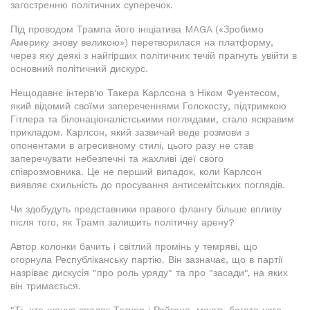
загостренню політичних суперечок.
Під проводом Трампа його ініціатива MAGA («Зробимо
Америку знову великою») перетворилася на платформу,
через яку деякі з найгірших політичних течій прагнуть увійти в
основний політичний дискурс.
Нещодавнє інтерв'ю Такера Карлсона з Ніком Фуентесом,
який відомий своїми запереченнями Голокосту, підтримкою
Гітлера та білонаціоналістськими поглядами, стало яскравим
прикладом. Карлсон, який зазвичай веде розмови з
опонентами в агресивному стилі, цього разу не став
заперечувати небезпечні та жахливі ідеї свого
співрозмовника. Це не перший випадок, коли Карлсон
виявляє схильність до просування антисемітських поглядів.
Чи здобудуть представники правого флангу більше впливу
після того, як Трамп залишить політичну арену?
Автор колонки бачить і світлий промінь у темряві, що
огорнула Республіканську партію. Він зазначає, що в партії
назріває дискусія "про роль уряду" та про "засади", на яких
він тримається.