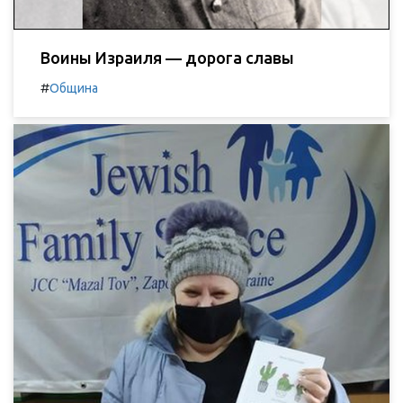
Воины Израиля — дорога славы
#
Община