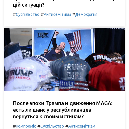
цій ситуації?
#
#
#
Суспільство
Антисемітизм
Демократія
После эпохи Трампа и движения MAGA:
есть ли шанс у республиканцев
вернуться к своим истинам?
#
#
#
Компроміс
Суспільство
Антисемітизм