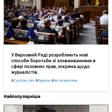
У Верховній Раді розробляють нові
способи боротьби зі зловживаннями в
сфері позовних прав, зокрема щодо
журналістів.
#
#
#
Суспільство
Європа
Антисемітизм
Найпопулярніше