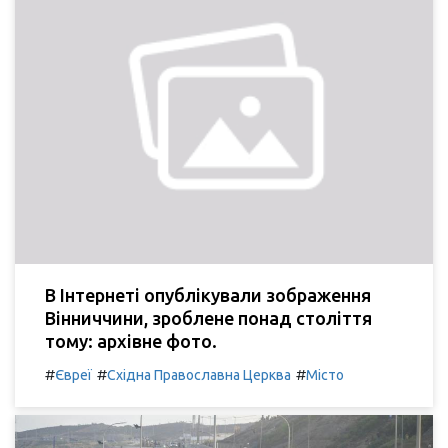
В Інтернеті опублікували зображення
Вінниччини, зроблене понад століття
тому: архівне фото.
#
#
#
Євреї
Східна Православна Церква
Місто