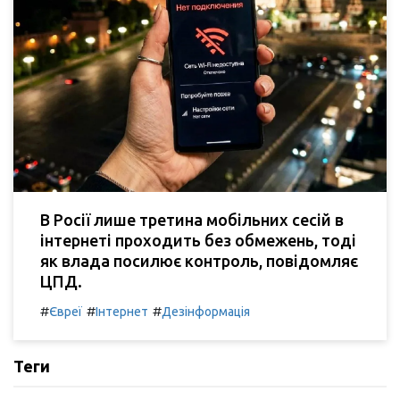
В Росії лише третина мобільних сесій в
інтернеті проходить без обмежень, тоді
як влада посилює контроль, повідомляє
ЦПД.
#
#
#
Євреї
Інтернет
Дезінформація
Теги