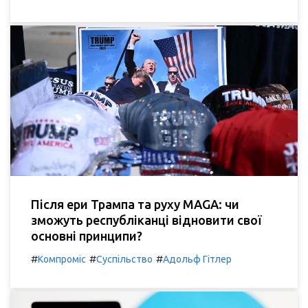
Після ери Трампа та руху MAGA: чи
зможуть республіканці відновити свої
основні принципи?
#
#
#
Компроміс
Суспільство
Адольф Гітлер