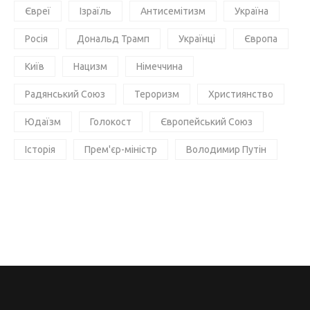
Євреї
Ізраїль
Антисемітизм
Україна
Росія
Дональд Трамп
Українці
Європа
Київ
Нацизм
Німеччина
Радянський Союз
Тероризм
Християнство
Юдаїзм
Голокост
Європейський Союз
Історія
Прем'єр-міністр
Володимир Путін