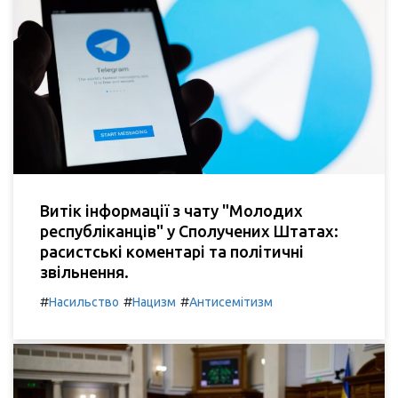
Витік інформації з чату "Молодих
республіканців" у Сполучених Штатах:
расистські коментарі та політичні
звільнення.
#
#
#
Насильство
Нацизм
Антисемітизм