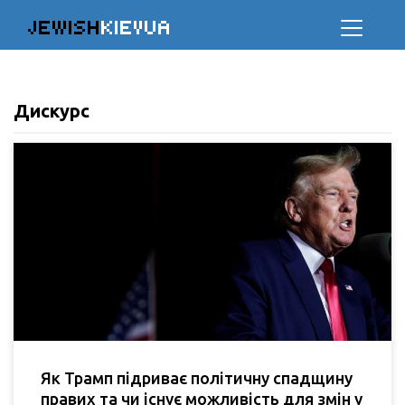
JEWISH
KIEVUA
Дискурс
Як Трамп підриває політичну спадщину
правих та чи існує можливість для змін у