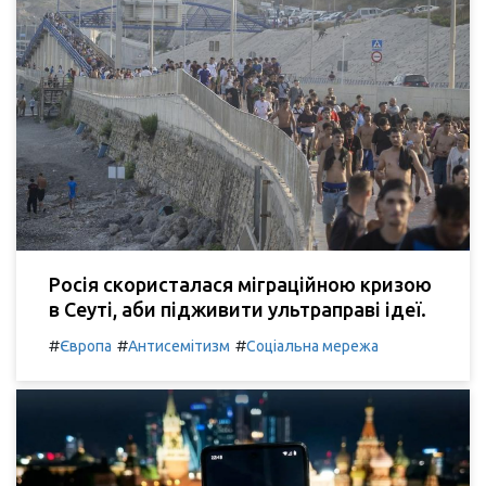
Росія скористалася міграційною кризою
в Сеуті, аби підживити ультраправі ідеї.
#
#
#
Європа
Антисемітизм
Соціальна мережа