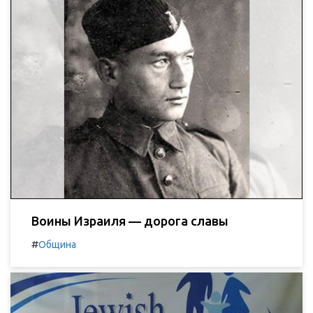
Воины Израиля — дорога славы
#
Община