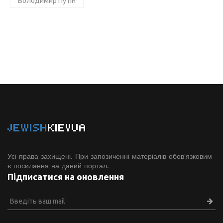
Володимир Путін
JEWISH
KIEVUA
Усі права захищені. При запозиченні матеріалів обов'язковим
є посилання на даний портал.
Підписатися на оновлення