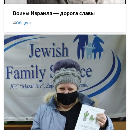
Воины Израиля — дорога славы
#
Община