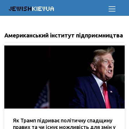
JEWISH
KIEVUA
Американський інститут підприємництва
Як Трамп підриває політичну спадщину
правих та чи існує можливість для змін у