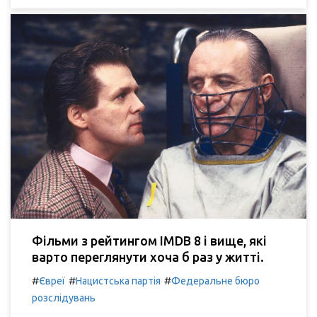
Фільми з рейтингом IMDB 8 і вище, які
варто переглянути хоча б раз у житті.
#
#
#
Євреї
Нацистська партія
Федеральне бюро
розслідувань