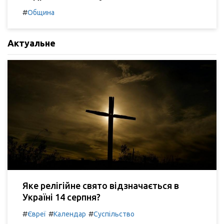
#
Община
Актуальне
Яке релігійне свято відзначається в
Україні 14 серпня?
#
#
#
Євреї
Календар
Суспільство