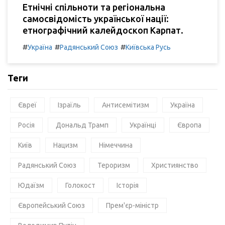
Етнічні спільноти та регіональна
самосвідомість української нації:
етнографічний калейдоскоп Карпат.
#
#
#
Україна
Радянський Союз
Київська Русь
Теги
Євреї
Ізраїль
Антисемітизм
Україна
Росія
Дональд Трамп
Українці
Європа
Київ
Нацизм
Німеччина
Радянський Союз
Тероризм
Християнство
Юдаїзм
Голокост
Історія
Європейський Союз
Прем'єр-міністр