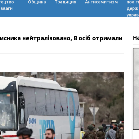
тецтво
Община
Традиция
Антисемитизм
політ
озваги
держ
управ
мисника нейтралізовано, 8 осіб отримали
Н