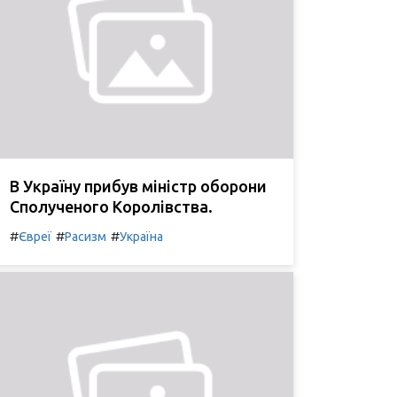
В Україну прибув міністр оборони
Сполученого Королівства.
#
#
#
Євреї
Расизм
Україна