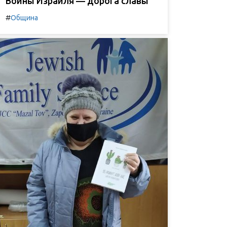
Воины Израиля — дорога славы
#
Община