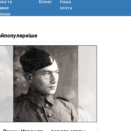
ика та
Бізнес
Наша
авне
почта
ління
айпопулярніше