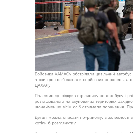
Бойовики ХАМАСу обстріляли цивільний автобус п
атаки троє осіб зазнали серйозних поранень, а п
ЦАХАЛу.
Палестинець відкрив стрілянину по автобусу ізра
розташованого на окупованих територіях Західног
щонайменше вісім осіб отримали поранення. Про
Деталі можна описати по-різному, в залежності від
хотіли б розглянути?