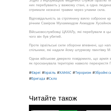
Згідно з інформацією медичної служби Ізраїлю M
них перебувають у важкому стані, а одна людин
отримали незначні травми через уламки скла.
Відповідальність за стрілянину взяло озброєне 
річним Саміром Мухаммадом Ахмадом Хусейном
Військовослужбовці ЦАХАЛу, які перебували в цьо
чого він був убитий.
Проте ізраїльські сили оборони впевнені, що нап
спільники, які надали йому штурмову гвинтівку М-
Однак військове джерело повідомило, що армія в
як просканувала територію навколо перехрестя Г
#
#
#
#
#
Євреї
Ізраїль
ХАМАС
Тероризм
Збройні с
#
#
Бригада
Скло
Читайте також