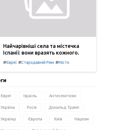
Найчарівніші села та містечка
Іспанії: вони вразять кожного.
#
#
#
Євреї
Стародавній Рим
Місто
еги
Євреї
Ізраїль
Антисемітизм
Україна
Росія
Дональд Трамп
Українці
Європа
Київ
Нацизм