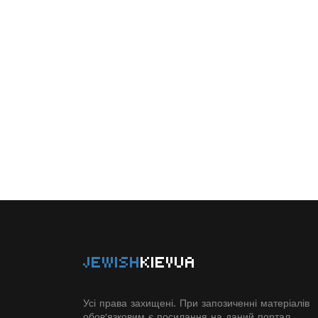
JEWISH
KIEVUA
Усі права захищені. При запозиченні матеріалів
обов'язковим є посилання на даний портал.