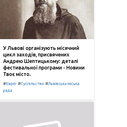
У Львові організують місячний
цикл заходів, присвячених
Андрею Шептицькому: деталі
фестивальної програми - Новини
Твоє місто.
#
#
#
Євреї
Суспільство
Львівська міська
рада