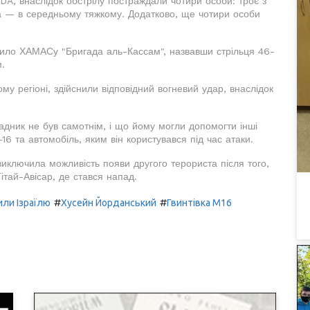
DA, внаслідок обстрілу постраждали чотири особи: троє з
а — в середньому тяжкому. Додатково, ще чотири особи
крило ХАМАСу "Бригада аль-Кассам", назвавши стрільця 46-
.
му регіоні, здійснили відповідний вогневий удар, внаслідок
адник не був самотнім, і що йому могли допомогти інші
16 та автомобіль, яким він користувався під час атаки.
иключила можливість появи другого терориста після того,
ітай-Авісар, де стався напад.
#
#
или Ізраїлю
Хусейн Йорданський
Гвинтівка M16