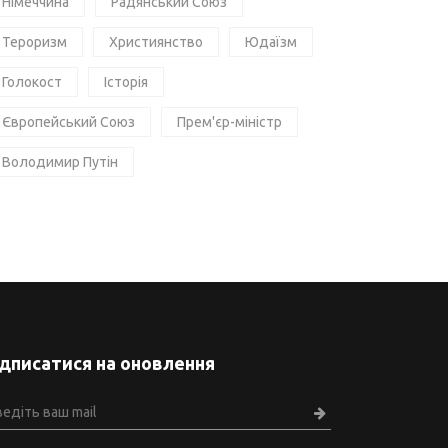
Німеччина
Радянський Союз
Тероризм
Християнство
Юдаїзм
Голокост
Історія
Європейський Союз
Прем'єр-міністр
Володимир Путін
ідписатися на оновлення