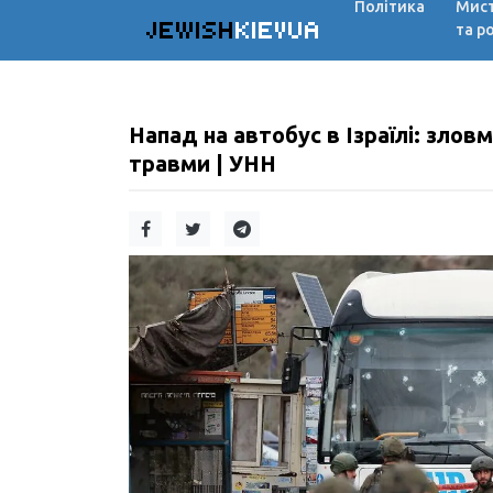
Політика
Мис
JEWISH
KIEVUA
та р
Напад на автобус в Ізраїлі: злов
травми | УНН