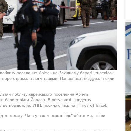
облизу поселення Аріель на Західному березі. Унаслідок
’ятеро отримали легкі травми. Нападника ліквідували сили
їльтян поблизу єврейського поселення Аріель,
о берега річки Йордан. В результаті інциденту
 це повідомляє УНН, посилаючись на Times of Israel.
 контексту. Чи є у вас конкретні ідеї або теми, які ви