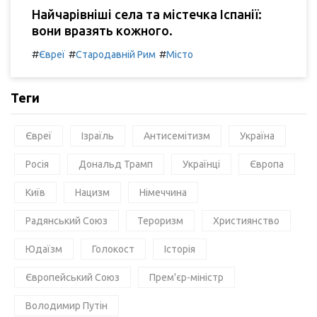
Найчарівніші села та містечка Іспанії:
вони вразять кожного.
#
#
#
Євреї
Стародавній Рим
Місто
Теги
Євреї
Ізраїль
Антисемітизм
Україна
Росія
Дональд Трамп
Українці
Європа
Київ
Нацизм
Німеччина
Радянський Союз
Тероризм
Християнство
Юдаїзм
Голокост
Історія
Європейський Союз
Прем'єр-міністр
Володимир Путін