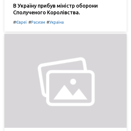
В Україну прибув міністр оборони
Сполученого Королівства.
#
#
#
Євреї
Расизм
Україна