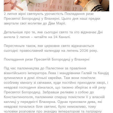
2 липня вірні святкують урочистість Покладання ризи
Пресвятої Богородиці у Влахерні. Цього дня наші предки
звертали свої молитви до Діви Марії.
Детальніше про те, яке сьогодні свято та хто відзначає Дні
ангела 2 липня - читайте на 24 Каналі.
Перегляньте також, яке церковне свято відзначається
сьогодні: православний календар на липень 2026 року.
Покладання ризи Пресвятій Богородиці у Влахерні
Під час паломництва до Палестини за правління
візантійського імператора Лева I мандрівники Галвій та Кандід
зупинилися в домі літньої єврейки. Там вони помітили
особливу кімнату зі свічками, куди постійно приходили хворі, і
невдовзі господиня зізналася, що таємно зберігає в ній ризу
Пресвятої Богородиці. Забравши реліквію з собою до
Константинополя, паломники спершу помістили її у власній
каплиці у передмісті Влахерна. Однак приховати дива, які
невдовзі почалися біля святині, було неможливо, тому
чоловіки розповіли про знахідку імператорові та патріарху