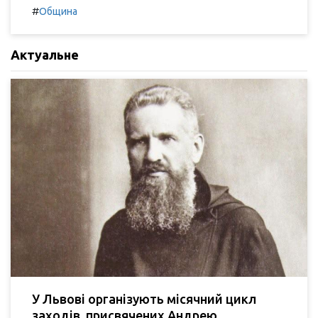
#
Община
Актуальне
У Львові організують місячний цикл
заходів, присвячених Андрею