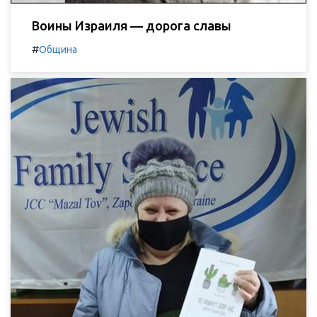
Воины Израиля — дорога славы
#
Община