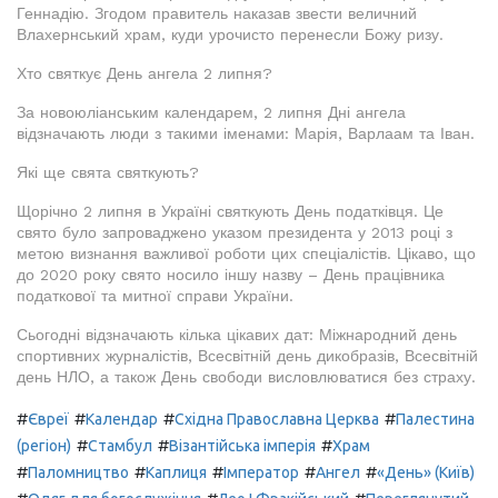
Геннадію. Згодом правитель наказав звести величний
Влахернський храм, куди урочисто перенесли Божу ризу.
Хто святкує День ангела 2 липня?
За новоюліанським календарем, 2 липня Дні ангела
відзначають люди з такими іменами: Марія, Варлаам та Іван.
Які ще свята святкують?
Щорічно 2 липня в Україні святкують День податківця. Це
свято було запроваджено указом президента у 2013 році з
метою визнання важливої роботи цих спеціалістів. Цікаво, що
до 2020 року свято носило іншу назву – День працівника
податкової та митної справи України.
Сьогодні відзначають кілька цікавих дат: Міжнародний день
спортивних журналістів, Всесвітній день дикобразів, Всесвітній
день НЛО, а також День свободи висловлюватися без страху.
#
#
#
#
Євреї
Календар
Східна Православна Церква
Палестина
#
#
#
(регіон)
Стамбул
Візантійська імперія
Храм
#
#
#
#
#
Паломництво
Каплиця
Імператор
Ангел
«День» (Київ)