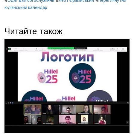
#
#
#
Одяг для богослужіння
Лео I Фракійський
Переглянутий
юліанський календар
Читайте також