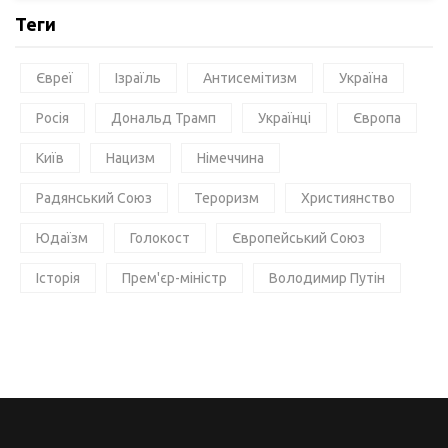
Теги
Євреї
Ізраїль
Антисемітизм
Україна
Росія
Дональд Трамп
Українці
Європа
Київ
Нацизм
Німеччина
Радянський Союз
Тероризм
Християнство
Юдаїзм
Голокост
Європейський Союз
Історія
Прем'єр-міністр
Володимир Путін