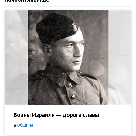
Воины Израиля — дорога славы
#
Община