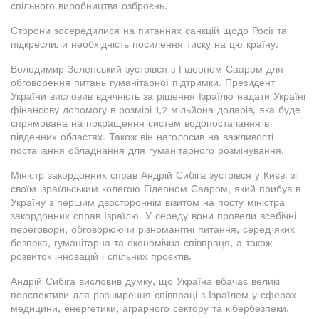
спільного виробництва озброєнь.
Сторони зосередилися на питаннях санкцій щодо Росії та
підкреслили необхідність посилення тиску на цю країну.
Володимир Зеленський зустрівся з Гідеоном Сааром для
обговорення питань гуманітарної підтримки. Президент
України висловив вдячність за рішення Ізраїлю надати Україні
фінансову допомогу в розмірі 1,2 мільйона доларів, яка буде
спрямована на покращення систем водопостачання в
південних областях. Також він наголосив на важливості
постачання обладнання для гуманітарного розмінування.
Міністр закордонних справ Андрій Сибіга зустрівся у Києві зі
своїм ізраїльським колегою Гідеоном Сааром, який прибув в
Україну з першим двостороннім візитом на посту міністра
закордонних справ Ізраїлю. У середу вони провели всебічні
переговори, обговорюючи різноманітні питання, серед яких
безпека, гуманітарна та економічна співпраця, а також
розвиток інновацій і спільних проєктів.
Андрій Сибіга висловив думку, що Україна вбачає великі
перспективи для розширення співпраці з Ізраїлем у сферах
медицини, енергетики, аграрного сектору та кібербезпеки.