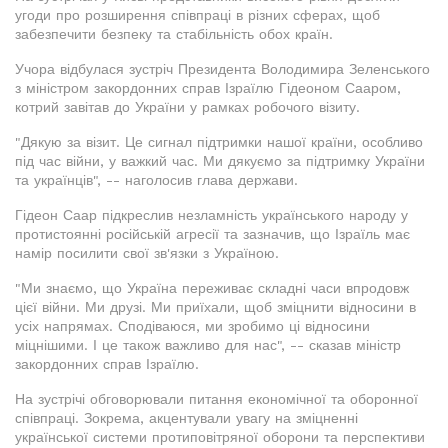
угоди про розширення співпраці в різних сферах, щоб
забезпечити безпеку та стабільність обох країн.
Учора відбулася зустріч Президента Володимира Зеленського
з міністром закордонних справ Ізраїлю Гідеоном Сааром,
котрий завітав до України у рамках робочого візиту.
"Дякую за візит. Це сигнал підтримки нашої країни, особливо
під час війни, у важкий час. Ми дякуємо за підтримку України
та українців", -- наголосив глава держави.
Гідеон Саар підкреслив незламність українського народу у
протистоянні російській агресії та зазначив, що Ізраїль має
намір посилити свої зв'язки з Україною.
"Ми знаємо, що Україна переживає складні часи впродовж
цієї війни. Ми друзі. Ми приїхали, щоб зміцнити відносини в
усіх напрямах. Сподіваюся, ми зробимо ці відносини
міцнішими. І це також важливо для нас", -- сказав міністр
закордонних справ Ізраїлю.
На зустрічі обговорювали питання економічної та оборонної
співпраці. Зокрема, акцентували увагу на зміцненні
української системи протиповітряної оборони та перспективи