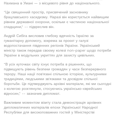
Нахмана в Умані — з місцевого рівня до національного.
"Це священний простір, присвячений засновнику
брацлавського хасидизму. Наразі він користується найвищим
рівнем державної охорони, оскільки є частиною національної
спадщини," -- підкреслив він.
Андрій Сибіга висловив глибоку вдячність Ізраїлю за
гуманітарну допомогу, зокрема за проєкт у галузі
водопостачання південних регіонів України. Український
міністр також передав своєму колезі non-paper щодо потреби
України в модульних укриттях для захисту цивільних.
"В усіх куточках світу існує потреба в рішеннях, що
підвищують рівень безпеки громадян у часи безперервного
терору. Наші нації пов'язані спільною історією, культурними
традиціями, людськими зв'язками та досвідом спільної
боротьби. Це підтверджують архівні матеріали, які ми сьогодні
з колегою розглянули, стосуючись українсько-єврейських
відносин," -- зазначив дипломат.
Важливим моментом візиту стала демонстрація архівних
дипломатичних матеріалів епохи Української Народної
Республіки для високоповажних гостей у Міністерстві