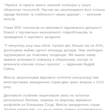
"Україна та Ізраїль мають значний потенціал у галузі
оборонних технологій. Настав час реалізовувати його спільно
заради безпеки та стабільності наших держав", -- зазначив
міністр.
Глава МЗС наголосив на важливості відновлення діяльності
Комісії з торговельно-економічного співробітництва та
проведення її чергового засідання.
"У минулому році наш обсяг торгівлі зріс більше ніж на 65%,
досягнувши майже одного мільярда доларів. Нам необхідно
підтримувати цю позитивну тенденцію. Ми маємо намір
вивчити можливості співпраці в оборонному секторі та
визначити ключові спільні проєкти," -- відзначив Андрій
Сибіга.
Міністр запропонував відновити політичні консультації між
міністерствами закордонних справ двох країн вперше з 2022
року.
Дипломати особливо акцентували увагу на аспектах
регіональної безпеки, зокрема на мирному вирішенні
конфліктів на Близькому Сході. Міністр закордонних справ
України підкреслив, що наша країна завжди дотримувалася