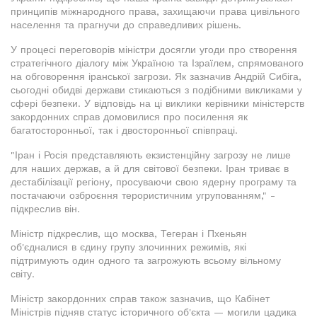
принципів міжнародного права, захищаючи права цивільного
населення та прагнучи до справедливих рішень.
У процесі переговорів міністри досягли угоди про створення
стратегічного діалогу між Україною та Ізраїлем, спрямованого
на обговорення іранської загрози. Як зазначив Андрій Сибіга,
сьогодні обидві держави стикаються з подібними викликами у
сфері безпеки. У відповідь на ці виклики керівники міністерств
закордонних справ домовилися про посилення як
багатосторонньої, так і двосторонньої співпраці.
"Іран і Росія представляють екзистенційну загрозу не лише
для наших держав, а й для світової безпеки. Іран триває в
дестабілізації регіону, просуваючи свою ядерну програму та
постачаючи озброєння терористичним угрупованням," -
підкреслив він.
Міністр підкреслив, що москва, Тегеран і Пхеньян
об'єдналися в єдину групу злочинних режимів, які
підтримують один одного та загрожують всьому вільному
світу.
Міністр закордонних справ також зазначив, що Кабінет
Міністрів підняв статус історичного об'єкта — могили цадика