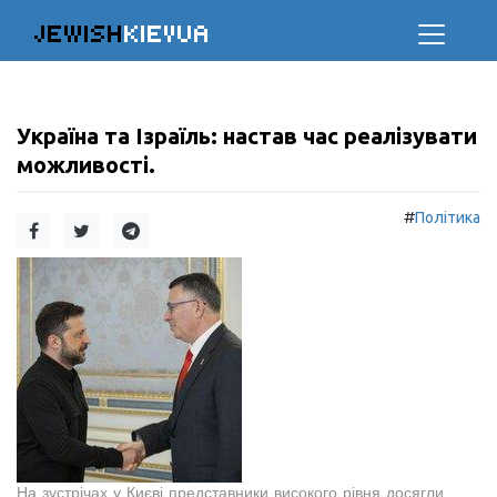
JEWISH
KIEVUA
Україна та Ізраїль: настав час реалізувати
можливості.
#
Політика
На зустрічах у Києві представники високого рівня досягли