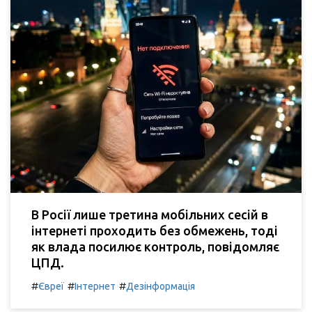
В Росії лише третина мобільних сесій в
інтернеті проходить без обмежень, тоді
як влада посилює контроль, повідомляє
ЦПД.
#
#
#
Євреї
Інтернет
Дезінформація