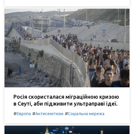
Росія скористалася міграційною кризою
в Сеуті, аби підживити ультраправі ідеї.
#
#
#
Європа
Антисемітизм
Соціальна мережа