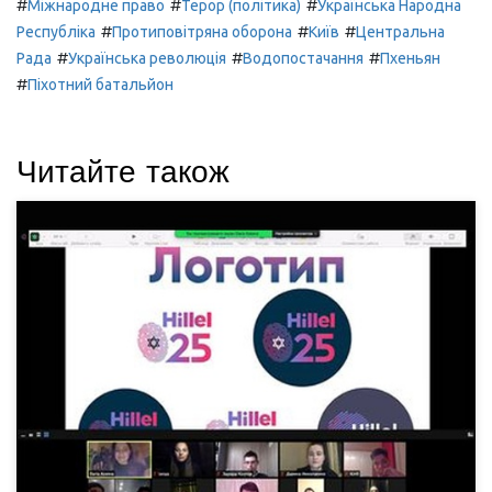
#
#
#
Міжнародне право
Терор (політика)
Українська Народна
#
#
#
Республіка
Протиповітряна оборона
Київ
Центральна
#
#
#
Рада
Українська революція
Водопостачання
Пхеньян
#
Піхотний батальйон
Читайте також