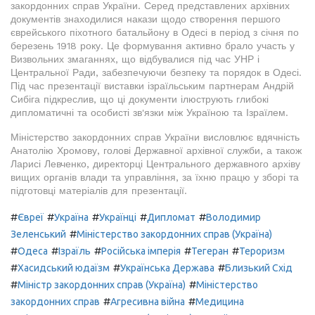
закордонних справ України. Серед представлених архівних
документів знаходилися накази щодо створення першого
єврейського піхотного батальйону в Одесі в період з січня по
березень 1918 року. Це формування активно брало участь у
Визвольних змаганнях, що відбувалися під час УНР і
Центральної Ради, забезпечуючи безпеку та порядок в Одесі.
Під час презентації виставки ізраїльським партнерам Андрій
Сибіга підкреслив, що ці документи ілюструють глибокі
дипломатичні та особисті зв'язки між Україною та Ізраїлем.
Міністерство закордонних справ України висловлює вдячність
Анатолію Хромову, голові Державної архівної служби, а також
Ларисі Левченко, директорці Центрального державного архіву
вищих органів влади та управління, за їхню працю у зборі та
підготовці матеріалів для презентації.
#
#
#
#
#
Євреї
Україна
Українці
Дипломат
Володимир
#
Зеленський
Міністерство закордонних справ (Україна)
#
#
#
#
#
Одеса
Ізраїль
Російська імперія
Тегеран
Тероризм
#
#
#
Хасидський юдаїзм
Українська Держава
Близький Схід
#
#
Міністр закордонних справ (Україна)
Міністерство
#
#
закордонних справ
Агресивна війна
Медицина