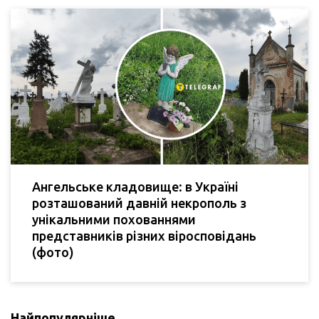
Ангельське кладовище: в Україні
розташований давній некрополь з
унікальними похованнями
представників різних віросповідань
(фото)
Найпопулярніше