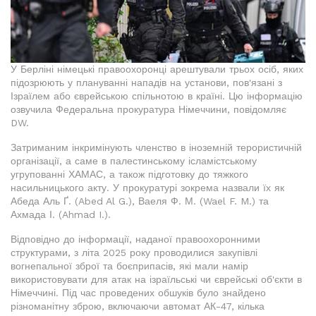
У Берліні німецькі правоохоронці арештували трьох осіб, яких
підозрюють у плануванні нападів на установи, пов'язані з
Ізраїлем або єврейською спільнотою в країні. Цю інформацію
озвучила Федеральна прокуратура Німеччини, повідомляє
DW.
Затриманим інкримінують членство в іноземній терористичній
організації, а саме в палестинському ісламістському
угрупованні ХАМАС, а також підготовку до тяжкого
насильницького акту. У прокуратурі зокрема назвали їх як
Абеда Аль Ґ. (Abed Al G.), Ваеля Ф. М. (Wael F. M.) та
Ахмада І. (Ahmad I.).
Відповідно до інформації, наданої правоохоронними
структурами, з літа 2025 року проводилися закупівлі
вогнепальної зброї та боєприпасів, які мали намір
використовувати для атак на ізраїльські чи єврейські об'єкти в
Німеччині. Під час проведених обшуків було знайдено
різноманітну зброю, включаючи автомат АК-47, кілька