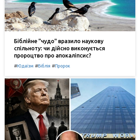
Біблійне "чудо" вразило наукову
спільноту: чи дійсно виконується
пророцтво про апокаліпсис?
#
#
#
Юдаїзм
Біблія
Пророк