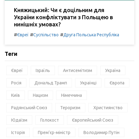
Княжицький: Чи є доцільним для
України конфліктувати з Польщею в
нинішніх умовах?
#
#
#
Євреї
Суспільство
Друга Польська Республіка
Теги
Євреї
Ізраїль
Антисемітизм
Україна
Росія
Дональд Трамп
Українці
Європа
Київ
Нацизм
Німеччина
Радянський Союз
Тероризм
Християнство
Юдаїзм
Голокост
Європейський Союз
Історія
Прем'єр-міністр
Володимир Путін