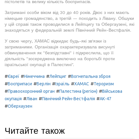
пістолетів та велику кількість боєприпасів.
Затримані особи віком від 30 до 40 років. Двоє з них мають
німецьке громадянство, а третій — походить з Лівану. Обшуки
у цій справі також проводилися в Лейпцигу та Обергаузені, які
знаходяться у федеральній землі Північний Рейн-Вестфалія.
У свою чергу, ХАМАС відкидає будь-які зв'язки із
затриманими. Організація охарактеризувала висунуті
обвинувачення як "безпідставні" і підкреслила, що її
діяльність "зосереджена виключно на боротьбі проти
ізраїльської окупації в Палестині".
#
#
#
#
Євреї
Німеччина
Лейпциг
Вогнепальна зброя
#
#
#
#
#
Боєприпаси
Берлін
Ізраїль
ХАМАС
Тероризм
#
#
#
Правоохоронний орган
Палестина (регіон)
Військова
#
#
#
окупація
Ліван
Північний Рейн-Вестфалія
АК-47
#
Оберхаузен
Читайте також