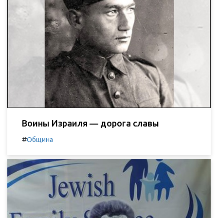
Воины Израиля — дорога славы
#
Община