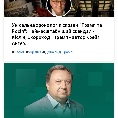
Унікальна хронологія справи "Трамп та
Росія": Наймасштабніший скандал -
Кіслін, Скороход і Трамп - автор Крейг
Анґер.
#
#
#
Євреї
Україна
Дональд Трамп