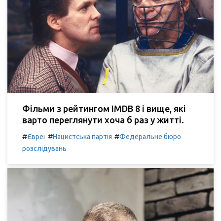
Фільми з рейтингом IMDB 8 і вище, які
варто переглянути хоча б раз у житті.
#
#
#
Євреї
Нацистська партія
Федеральне бюро
розслідувань