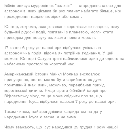
Біблія описує мудреців як "волхвів" -- стародавнє слово для
астрономів, яких цікавив би рух планет набагато більше, ніж
проходження падаючих зірок або комет.
Юпітер, зокрема, асоціювався з королівською владою, тому
будь-які рідкісні події, пов'язані з планетою, могли стати
приводом для пошуку волхвами нового короля.
17 квітня 6 року до нашої ери відбулася унікальна
астрономічна подія, відома як потрійне з'єднання. У цей
момент Юпітер і Сатурн тричі наблизилися один до одного на
небесному просторі за короткий час.
Американський історик Майкл Молнар висловлює
припущення, що це могло бути сприйнято як дуже
позитивний знак, який, можливо, передбачав прихід
королівської дитини. Якщо вірити біблійній історії про
Віфлеємську зірку, то це може свідчити про те, що
народження Ісуса відбулося навесні 7 року до нашої ери.
Таким чином, найвірогіднішим кандидатом на дату
народження Ісуса є весна, а не зима.
Чому вважають, що Ісус народився 25 грудня 1 року нашої