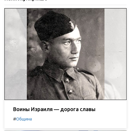
Воины Израиля — дорога славы
#
Община