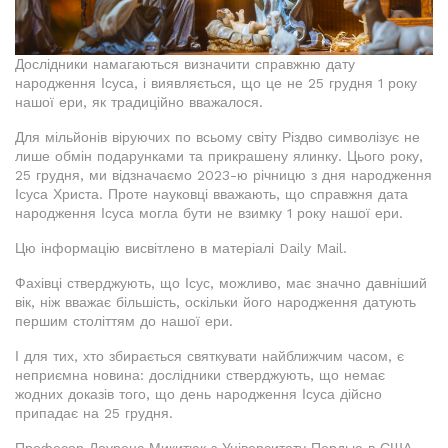
Дослідники намагаються визначити справжню дату
народження Ісуса, і виявляється, що це не 25 грудня 1 року
нашої ери, як традиційно вважалося.
Для мільйонів віруючих по всьому світу Різдво символізує не
лише обмін подарунками та прикрашену ялинку. Цього року,
25 грудня, ми відзначаємо 2023-ю річницю з дня народження
Ісуса Христа. Проте науковці вважають, що справжня дата
народження Ісуса могла бути не взимку 1 року нашої ери.
Цю інформацію висвітлено в матеріалі Daily Mail.
Фахівці стверджують, що Ісус, можливо, має значно давніший
вік, ніж вважає більшість, оскільки його народження датують
першим століттям до нашої ери.
І для тих, хто збирається святкувати найближчим часом, є
неприємна новина: дослідники стверджують, що немає
жодних доказів того, що день народження Ісуса дійсно
припадає на 25 грудня.