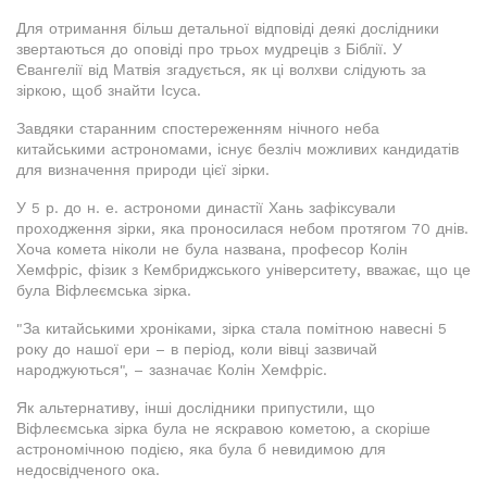
Для отримання більш детальної відповіді деякі дослідники
звертаються до оповіді про трьох мудреців з Біблії. У
Євангелії від Матвія згадується, як ці волхви слідують за
зіркою, щоб знайти Ісуса.
Завдяки старанним спостереженням нічного неба
китайськими астрономами, існує безліч можливих кандидатів
для визначення природи цієї зірки.
У 5 р. до н. е. астрономи династії Хань зафіксували
проходження зірки, яка проносилася небом протягом 70 днів.
Хоча комета ніколи не була названа, професор Колін
Хемфріс, фізик з Кембриджського університету, вважає, що це
була Віфлеємська зірка.
"За китайськими хроніками, зірка стала помітною навесні 5
року до нашої ери – в період, коли вівці зазвичай
народжуються", – зазначає Колін Хемфріс.
Як альтернативу, інші дослідники припустили, що
Віфлеємська зірка була не яскравою кометою, а скоріше
астрономічною подією, яка була б невидимою для
недосвідченого ока.