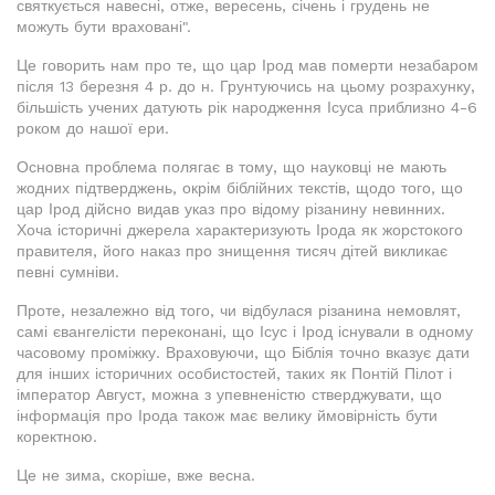
святкується навесні, отже, вересень, січень і грудень не
можуть бути враховані".
Це говорить нам про те, що цар Ірод мав померти незабаром
після 13 березня 4 р. до н. Грунтуючись на цьому розрахунку,
більшість учених датують рік народження Ісуса приблизно 4-6
роком до нашої ери.
Основна проблема полягає в тому, що науковці не мають
жодних підтверджень, окрім біблійних текстів, щодо того, що
цар Ірод дійсно видав указ про відому різанину невинних.
Хоча історичні джерела характеризують Ірода як жорстокого
правителя, його наказ про знищення тисяч дітей викликає
певні сумніви.
Проте, незалежно від того, чи відбулася різанина немовлят,
самі євангелісти переконані, що Ісус і Ірод існували в одному
часовому проміжку. Враховуючи, що Біблія точно вказує дати
для інших історичних особистостей, таких як Понтій Пілот і
імператор Август, можна з упевненістю стверджувати, що
інформація про Ірода також має велику ймовірність бути
коректною.
Це не зима, скоріше, вже весна.