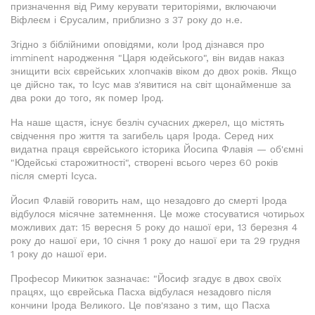
призначення від Риму керувати територіями, включаючи
Віфлеєм і Єрусалим, приблизно з 37 року до н.е.
Згідно з біблійними оповідями, коли Ірод дізнався про
imminent народження "Царя юдейського", він видав наказ
знищити всіх єврейських хлопчаків віком до двох років. Якщо
це дійсно так, то Ісус мав з'явитися на світ щонайменше за
два роки до того, як помер Ірод.
На наше щастя, існує безліч сучасних джерел, що містять
свідчення про життя та загибель царя Ірода. Серед них
видатна праця єврейського історика Йосипа Флавія — об'ємні
"Юдейські старожитності", створені всього через 60 років
після смерті Ісуса.
Йосип Флавій говорить нам, що незадовго до смерті Ірода
відбулося місячне затемнення. Це може стосуватися чотирьох
можливих дат: 15 вересня 5 року до нашої ери, 13 березня 4
року до нашої ери, 10 січня 1 року до нашої ери та 29 грудня
1 року до нашої ери.
Професор Микитюк зазначає: "Йосиф згадує в двох своїх
працях, що єврейська Пасха відбулася незадовго після
кончини Ірода Великого. Це пов'язано з тим, що Пасха