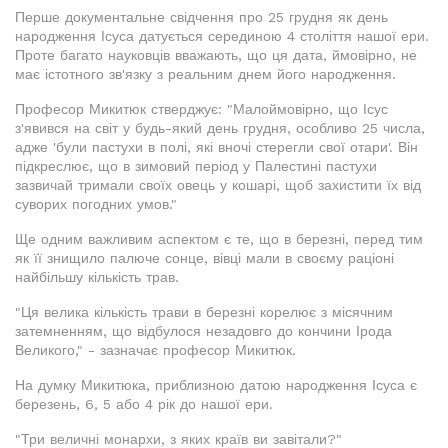
Перше документальне свідчення про 25 грудня як день
народження Ісуса датується серединою 4 століття нашої ери.
Проте багато науковців вважають, що ця дата, ймовірно, не
має істотного зв'язку з реальним днем його народження.
Професор Микитюк стверджує: "Малоймовірно, що Ісус
з'явився на світ у будь-який день грудня, особливо 25 числа,
адже 'були пастухи в полі, які вночі стерегли свої отари'. Він
підкреслює, що в зимовий період у Палестині пастухи
зазвичай тримали своїх овець у кошарі, щоб захистити їх від
суворих погодних умов."
Ще одним важливим аспектом є те, що в березні, перед тим
як її знищило палюче сонце, вівці мали в своєму раціоні
найбільшу кількість трав.
"Ця велика кількість трави в березні корелює з місячним
затемненням, що відбулося незадовго до кончини Ірода
Великого," - зазначає професор Микитюк.
На думку Микитюка, приблизною датою народження Ісуса є
березень, 6, 5 або 4 рік до нашої ери.
"Три величні монархи, з яких країв ви завітали?"