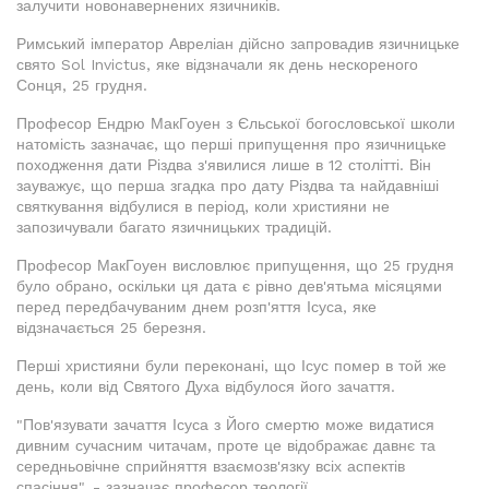
залучити новонавернених язичників.
Римський імператор Авреліан дійсно запровадив язичницьке
свято Sol Invictus, яке відзначали як день нескореного
Сонця, 25 грудня.
Професор Ендрю МакГоуен з Єльської богословської школи
натомість зазначає, що перші припущення про язичницьке
походження дати Різдва з'явилися лише в 12 столітті. Він
зауважує, що перша згадка про дату Різдва та найдавніші
святкування відбулися в період, коли християни не
запозичували багато язичницьких традицій.
Професор МакГоуен висловлює припущення, що 25 грудня
було обрано, оскільки ця дата є рівно дев'ятьма місяцями
перед передбачуваним днем розп'яття Ісуса, яке
відзначається 25 березня.
Перші християни були переконані, що Ісус помер в той же
день, коли від Святого Духа відбулося його зачаття.
"Пов'язувати зачаття Ісуса з Його смертю може видатися
дивним сучасним читачам, проте це відображає давнє та
середньовічне сприйняття взаємозв'язку всіх аспектів
спасіння", - зазначає професор теології.