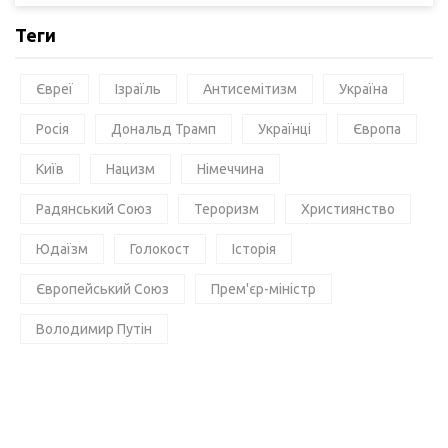
Теги
Євреї
Ізраїль
Антисемітизм
Україна
Росія
Дональд Трамп
Українці
Європа
Київ
Нацизм
Німеччина
Радянський Союз
Тероризм
Християнство
Юдаїзм
Голокост
Історія
Європейський Союз
Прем'єр-міністр
Володимир Путін