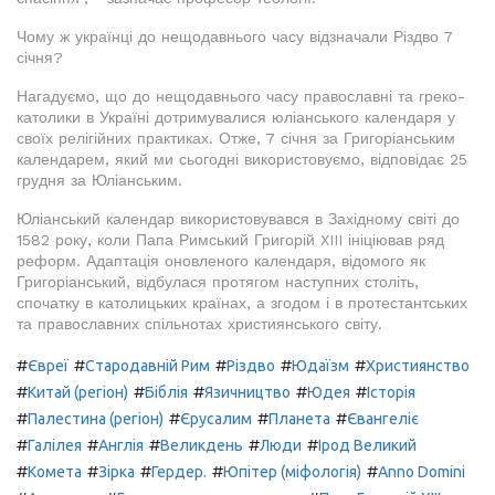
Чому ж українці до нещодавнього часу відзначали Різдво 7
січня?
Нагадуємо, що до нещодавнього часу православні та греко-
католики в Україні дотримувалися юліанського календаря у
своїх релігійних практиках. Отже, 7 січня за Григоріанським
календарем, який ми сьогодні використовуємо, відповідає 25
грудня за Юліанським.
Юліанський календар використовувався в Західному світі до
1582 року, коли Папа Римський Григорій XIII ініціював ряд
реформ. Адаптація оновленого календаря, відомого як
Григоріанський, відбулася протягом наступних століть,
спочатку в католицьких країнах, а згодом і в протестантських
та православних спільнотах християнського світу.
#
#
#
#
#
Євреї
Стародавній Рим
Різдво
Юдаїзм
Християнство
#
#
#
#
#
Китай (регіон)
Біблія
Язичництво
Юдея
Історія
#
#
#
#
Палестина (регіон)
Єрусалим
Планета
Євангеліє
#
#
#
#
#
Галілея
Англія
Великдень
Люди
Ірод Великий
#
#
#
#
#
Комета
Зірка
Гердер.
Юпітер (міфологія)
Anno Domini