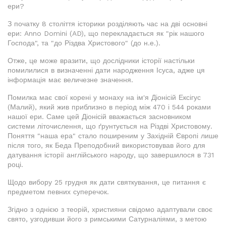
ери?
З початку 8 століття історики розділяють час на дві основні
ери: Anno Domini (AD), що перекладається як "рік нашого
Господа", та "до Різдва Христового" (до н.е.).
Отже, це може вразити, що дослідники історії настільки
помилилися в визначенні дати народження Ісуса, адже ця
інформація має величезне значення.
Помилка має свої корені у монаху на ім'я Діонісій Ексігус
(Малий), який жив приблизно в період між 470 і 544 роками
нашої ери. Саме цей Діонісій вважається засновником
системи літочислення, що ґрунтується на Різдві Христовому.
Поняття "наша ера" стало поширеним у Західній Європі лише
після того, як Беда Преподобний використовував його для
датування історії англійського народу, що завершилося в 731
році.
Щодо вибору 25 грудня як дати святкування, це питання є
предметом певних суперечок.
Згідно з однією з теорій, християни свідомо адаптували своє
свято, узгодивши його з римськими Сатурналіями, з метою