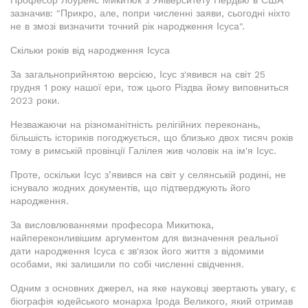
Професор Лоуренс Микитюк з Університету Пердью в США
зазначив: "Прикро, але, попри численні заяви, сьогодні ніхто
не в змозі визначити точний рік народження Ісуса".
Скільки років від народження Ісуса
За загальноприйнятою версією, Ісус з'явився на світ 25
грудня 1 року нашої ери, тож цього Різдва йому виповниться
2023 роки.
Незважаючи на різноманітність релігійних переконань,
більшість істориків погоджується, що близько двох тисяч років
тому в римській провінції Галілея жив чоловік на ім'я Ісус.
Проте, оскільки Ісус з’явився на світ у селянській родині, не
існувало жодних документів, що підтверджують його
народження.
За висловлюваннями професора Микитюка,
найпереконливішим аргументом для визначення реальної
дати народження Ісуса є зв'язок його життя з відомими
особами, які залишили по собі численні свідчення.
Одним з основних джерел, на яке науковці звертають увагу, є
біографія юдейського монарха Ірода Великого, який отримав