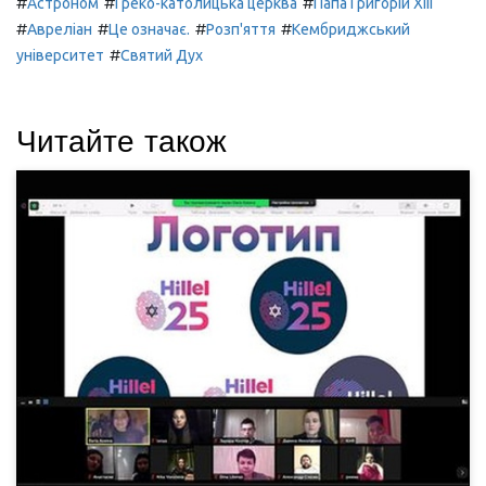
#
#
#
Астроном
Греко-католицька церква
Папа Григорій XIII
#
#
#
#
Авреліан
Це означає.
Розп'яття
Кембриджський
#
університет
Святий Дух
Читайте також