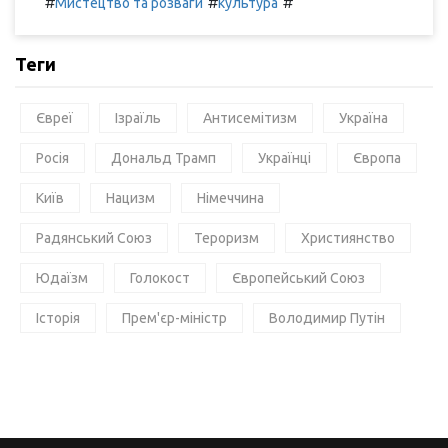
#
#
#
Мистецтво та розваги
культура
Теги
Євреї
Ізраїль
Антисемітизм
Україна
Росія
Дональд Трамп
Українці
Європа
Київ
Нацизм
Німеччина
Радянський Союз
Тероризм
Християнство
Юдаїзм
Голокост
Європейський Союз
Історія
Прем'єр-міністр
Володимир Путін