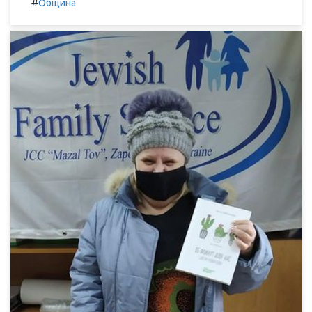
#
Община