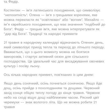
та Федір.
Костянтин — ім'я латинського походження, що символізує
"непохитність". Олена — ім'я з грецькими коренями, яке
можна перекласти як "освітлювач" або "вогник". Михайло —
ім’я єврейського походження, що має значення "подібний до
Бога". Федір — грецьке ім'я, яке можна інтерпретувати як
"дар від Бога". Традиції та народні прикмети
21 травня в народному календарі відзначають Оленин день,
який символізує прихід тепла та перехід до літнього періоду.
Вважається, що з цього моменту можна не боятися
заморозків, і стартує активний сезон для сільського
господарства. Це ідеальний час для висаджування овочевих
культур і посіву льону.
Ось кілька народних прикмет, пов'язаних із цим днем:
Якщо день сонячний, осінь почнеться сонячною. Якщо йде
дощ, осінь прийде з похолоданням та дощами. Червоний
захід сонця обіцяє теплу погоду до кінця травня. Червоне
небо на сході віщує дощі найближчим часом. Рясний цвіт
черемухи -- знак вологого літа. Що не можна робити 21
травня