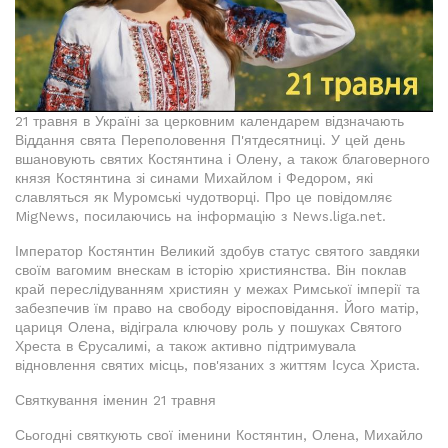
21 травня в Україні за церковним календарем відзначають
Віддання свята Переполовення П'ятдесятниці. У цей день
вшановують святих Костянтина і Олену, а також благоверного
князя Костянтина зі синами Михайлом і Федором, які
славляться як Муромські чудотворці. Про це повідомляє
MigNews, посилаючись на інформацію з News.liga.net.
Імператор Костянтин Великий здобув статус святого завдяки
своїм вагомим внескам в історію християнства. Він поклав
край переслідуванням християн у межах Римської імперії та
забезпечив їм право на свободу віросповідання. Його матір,
цариця Олена, відіграла ключову роль у пошуках Святого
Хреста в Єрусалимі, а також активно підтримувала
відновлення святих місць, пов'язаних з життям Ісуса Христа.
Святкування іменин 21 травня
Сьогодні святкують свої іменини Костянтин, Олена, Михайло