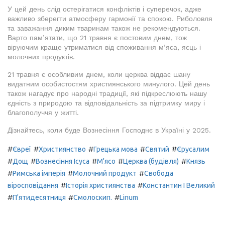
У цей день слід остерігатися конфліктів і суперечок, адже
важливо зберегти атмосферу гармонії та спокою. Риболовля
та заважання диким тваринам також не рекомендуються.
Варто пам’ятати, що 21 травня є постовим днем, тож
віруючим краще утриматися від споживання м’яса, яєць і
молочних продуктів.
21 травня є особливим днем, коли церква віддає шану
видатним особистостям християнського минулого. Цей день
також нагадує про народні традиції, які підкреслюють нашу
єдність з природою та відповідальність за підтримку миру і
благополуччя у житті.
Дізнайтесь, коли буде Вознесіння Господнє в Україні у 2025.
#
#
#
#
#
Євреї
Християнство
Грецька мова
Святий
Єрусалим
#
#
#
#
#
Дощ
Вознесіння Ісуса
М'ясо
Церква (будівля)
Князь
#
#
#
Римська імперія
Молочний продукт
Свобода
#
#
віросповідання
Історія християнства
Константин І Великий
#
#
#
П'ятидесятниця
Смолоскип.
Linum