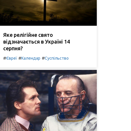
Яке релігійне свято
відзначається в Україні 14
серпня?
#
#
#
Євреї
Календар
Суспільство