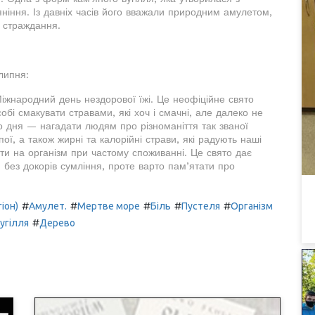
ніння. Із давніх часів його вважали природним амулетом,
і страждання.
 липня:
 Міжнародний день нездорової їжі. Це неофіційне свято
обі смакувати стравами, які хоч і смачні, але далеко не
о дня — нагадати людям про різноманіття так званої
пої, а також жирні та калорійні страви, які радують наші
ти на організм при частому споживанні. Це свято дає
ез докорів сумління, проте варто пам’ятати про
#
#
#
#
#
іон)
Амулет.
Мертве море
Біль
Пустеля
Організм
#
угілля
Дерево