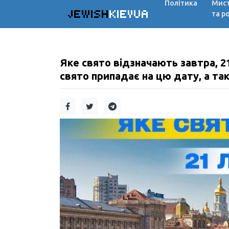
Політика
Мис
JEWISH
KIEVUA
та р
Яке свято відзначають завтра, 2
свято припадає на цю дату, а та