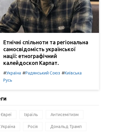
Етнічні спільноти та регіональна
самосвідомість української
нації: етнографічний
калейдоскоп Карпат.
#
#
#
Україна
Радянський Союз
Київська
Русь
еги
Євреї
Ізраїль
Антисемітизм
Україна
Росія
Дональд Трамп