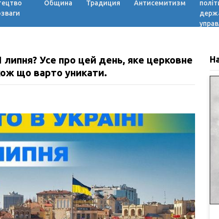
тецтво
Община
Традиция
Антисемитизм
політ
озваги
держ
управ
1 липня? Усе про цей день, яке церковне
Н
кож що варто уникати.