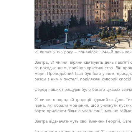
21 липня 2025 року – понеділок. 1244-й день конф
Завтра, 21 липня, віряни святкують день пам'ят
за походженням, прийняв християнство. Він пров
моря. Преподобний Іван був його учнем, приєдн
разом з ним у пустелі, поділяючи суворий спосіб
Серед наших пращурів було багато цікавих звичаї
21 липня в народній традиції відомий як День Ти
Івана, які обрали мовчання, щоб уникнути пустих
варто приділяти більше уваги тиші, менше займа
Завтра відзначатимуть свої іменини Георгій, Євге
Талісманом людини, народженої 21 липня є гагат