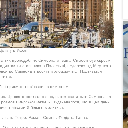
лікту в Україні.
і святих преподобних Симеона й Івана. Симеон був євреєм
адив життя стовпника в Палестині, недалеко від Мертвого
ався до Симеона в досить молодому віці. Подвизався
 життя.
в і прикмет, пов'язаних з цим днем:
хих. Це свято пов'язане з подвигом святителів Симеона та
 розмов і мирської метушні. Відзначалося, що в цей день
тися плітками й більше молитися.
н, Іван, Петро, Роман, Семен, Федір та Ганна.
. Одна з форм кам'яного вугілля, яка утворилася з