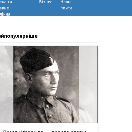
ика та
Бізнес
Наша
авне
почта
ління
айпопулярніше