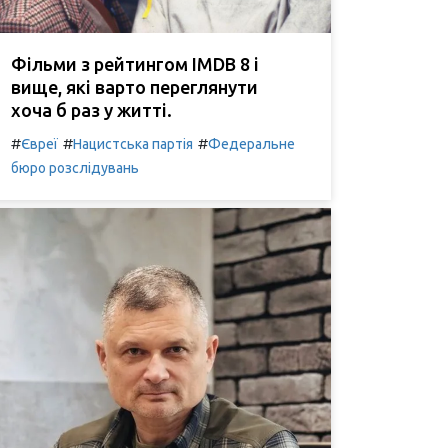
Фільми з рейтингом IMDB 8 і
вище, які варто переглянути
хоча б раз у житті.
#
#
#
Євреї
Нацистська партія
Федеральне
бюро розслідувань