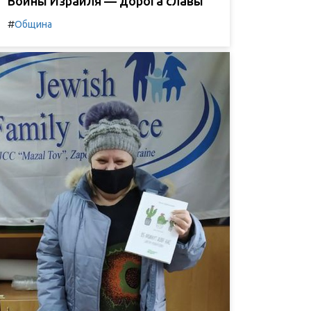
Воины Израиля — дорога славы
#
Община