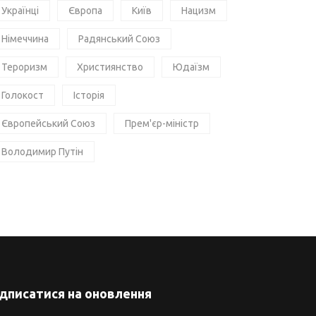
Українці
Європа
Київ
Нацизм
Німеччина
Радянський Союз
Тероризм
Християнство
Юдаїзм
Голокост
Історія
Європейський Союз
Прем'єр-міністр
Володимир Путін
ідписатися на оновлення