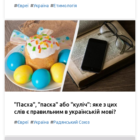
#
#
#
Євреї
Україна
Етимологія
"Пасха", "паска" або "куліч": яке з цих
слів є правильним в українській мові?
#
#
#
Євреї
Україна
Радянський Союз