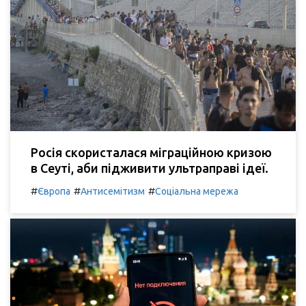
Росія скористалася міграційною кризою
в Сеуті, аби підживити ультраправі ідеї.
#
#
#
Європа
Антисемітизм
Соціальна мережа