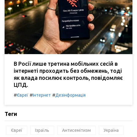
В Росії лише третина мобільних сесій в
інтернеті проходить без обмежень, тоді
як влада посилює контроль, повідомляє
ЦПД.
#
#
#
Євреї
Інтернет
Дезінформація
Теги
Євреї
Ізраїль
Антисемітизм
Україна