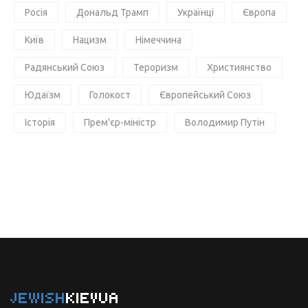
Росія
Дональд Трамп
Українці
Європа
Київ
Нацизм
Німеччина
Радянський Союз
Тероризм
Християнство
Юдаїзм
Голокост
Європейський Союз
Історія
Прем'єр-міністр
Володимир Путін
JEWISH
KIEVUA