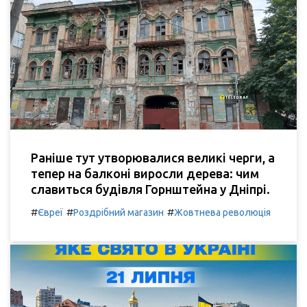
Раніше тут утворювалися великі черги, а
тепер на балконі виросли дерева: чим
славиться будівля Горнштейна у Дніпрі.
#
#
#
Євреї
Роздрібний магазин
Жовтнева революція