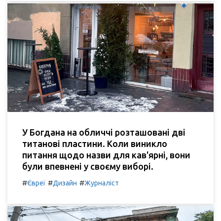
У Богдана на обличчі розташовані дві
титанові пластини. Коли виникло
питання щодо назви для кав'ярні, вони
були впевнені у своєму виборі.
#
#
#
Євреї
Дизайн
Журналіст