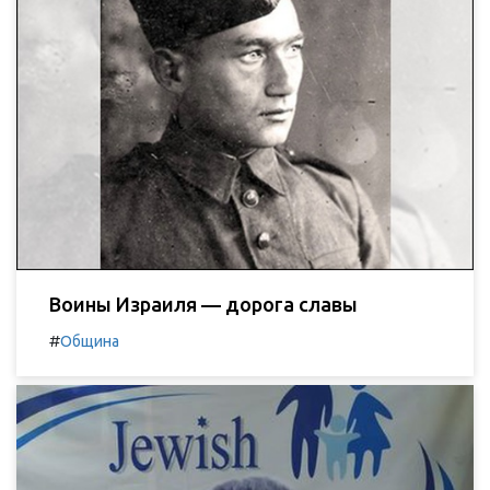
Воины Израиля — дорога славы
#
Община