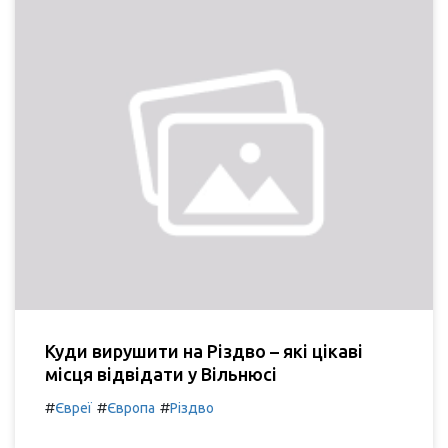
Куди вирушити на Різдво – які цікаві
місця відвідати у Вільнюсі
#
#
#
Євреї
Європа
Різдво