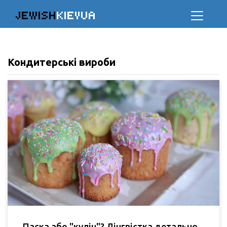
JEWISH
KIEVUA
Кондитерські вироби
Паска або "куліч"? Лінгвістка детально