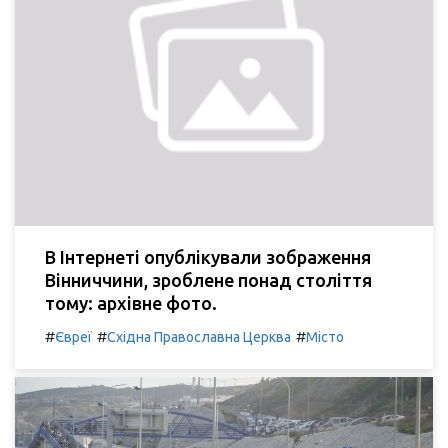
В Інтернеті опублікували зображення
Вінниччини, зроблене понад століття
тому: архівне фото.
#
#
#
Євреї
Східна Православна Церква
Місто