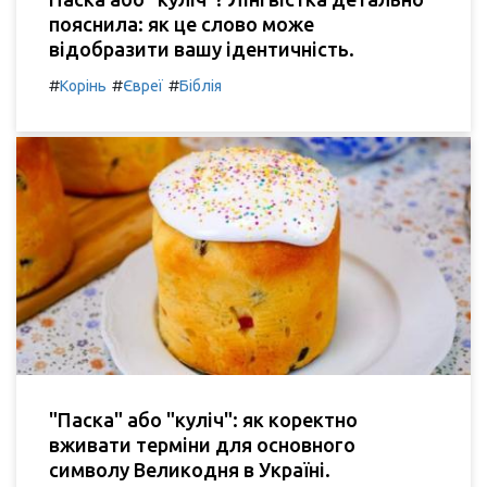
пояснила: як це слово може
відобразити вашу ідентичність.
#
#
#
Корінь
Євреї
Біблія
"Паска" або "куліч": як коректно
вживати терміни для основного
символу Великодня в Україні.