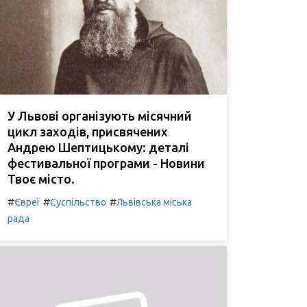
У Львові організують місячний
цикл заходів, присвячених
Андрею Шептицькому: деталі
фестивальної програми - Новини
Твоє місто.
#
#
#
Євреї
Суспільство
Львівська міська
рада