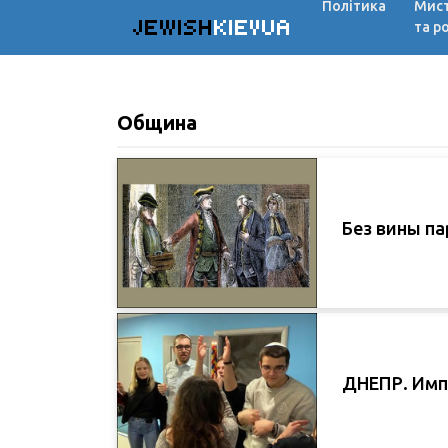
Політика
Мис
JEWISH
KIEVUA
та р
Община
Без вины п
ДНЕПР. Имп