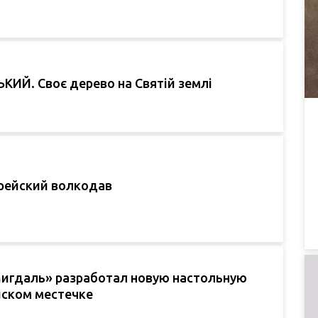
ИЙ. Своє дерево на Святій землі
рейский волкодав
игдаль» разработал новую настольную
йском местечке