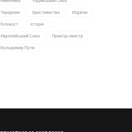
Німеччина
Радянський Союз
Тероризм
Християнство
Юдаїзм
Голокост
Історія
Європейський Союз
Прем'єр-міністр
Володимир Путін