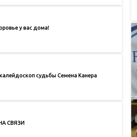
ровье у вас дома!
 калейдоскоп судьбы Семена Канера
НА СВЯЗИ