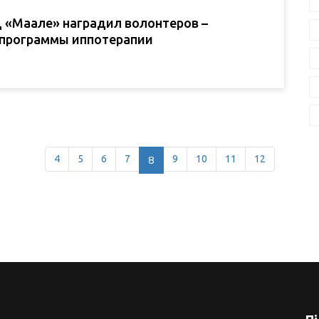
 «Маале» наградил волонтеров –
 программы иппотерапии
4
5
6
7
8
9
10
11
12