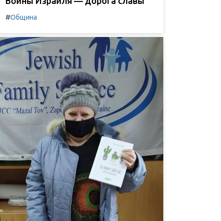
Воины Израиля — дорога славы
#
Община