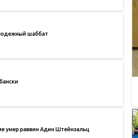
лодежный шаббат
лбански
ме умер раввин Адин Штейнзальц