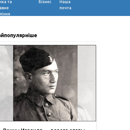
ика та
Бізнес
Наша
авне
почта
ління
айпопулярніше