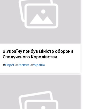
В Україну прибув міністр оборони
Сполученого Королівства.
#
#
#
Євреї
Расизм
Україна