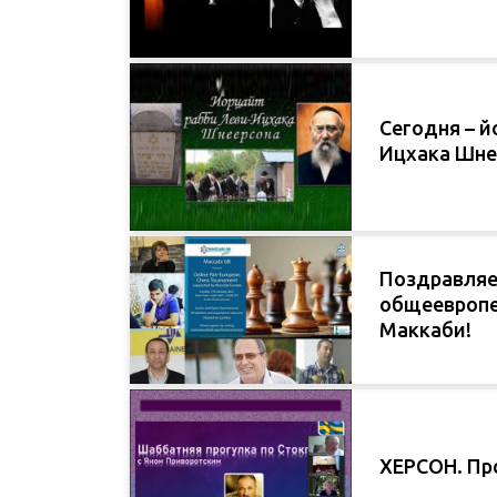
Сегодня – й
Ицхака Шне
Поздравляе
общеевропе
Маккаби!
ХЕРСОН. Пр