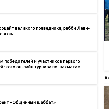
орцайт великого праведника, рабби Леви-
ерсона
м победителей и участников первого
йского он-лайн турнира по шахматам
А
оект «Общинный шаббат»