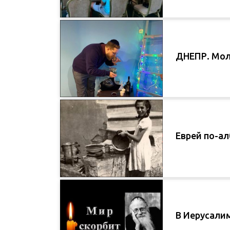
ДНЕПР. Мо
Еврей по-а
В Иерусали