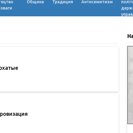
тецтво
Община
Традиция
Антисемитизм
політ
озваги
держ
управ
Н
архатые
ровизация