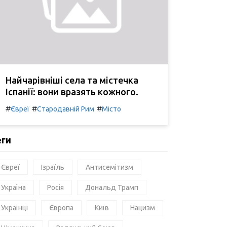
Найчарівніші села та містечка
Іспанії: вони вразять кожного.
#
#
#
Євреї
Стародавній Рим
Місто
еги
Євреї
Ізраїль
Антисемітизм
Україна
Росія
Дональд Трамп
Українці
Європа
Київ
Нацизм