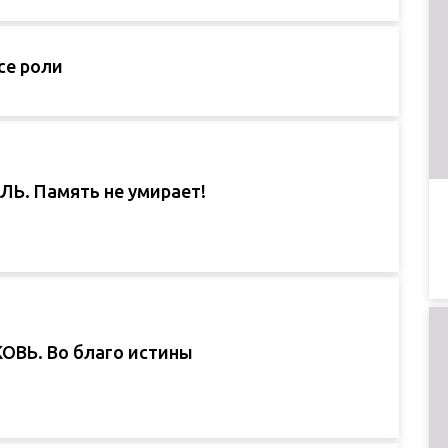
се роли
. Память не умирает!
ОВЬ. Во благо истины