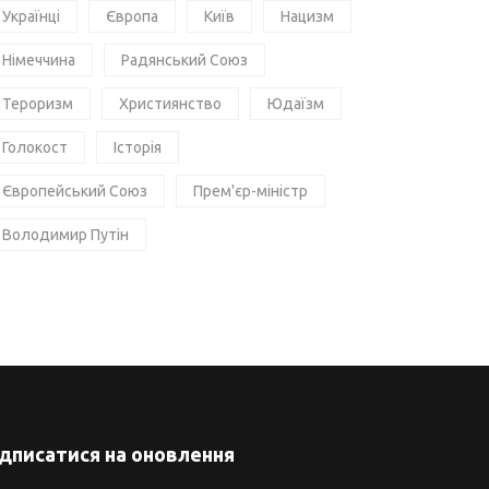
Українці
Європа
Київ
Нацизм
Німеччина
Радянський Союз
Тероризм
Християнство
Юдаїзм
Голокост
Історія
Європейський Союз
Прем'єр-міністр
Володимир Путін
ідписатися на оновлення