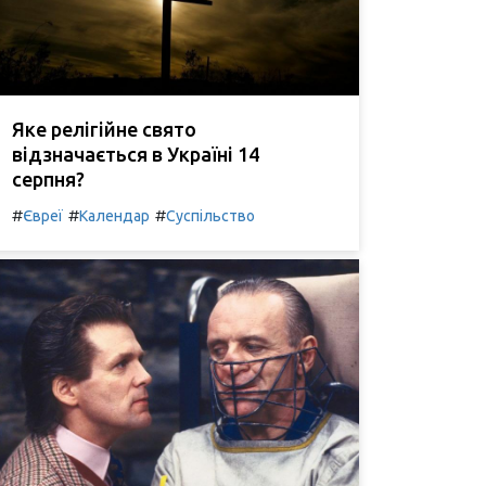
Яке релігійне свято
відзначається в Україні 14
серпня?
#
#
#
Євреї
Календар
Суспільство