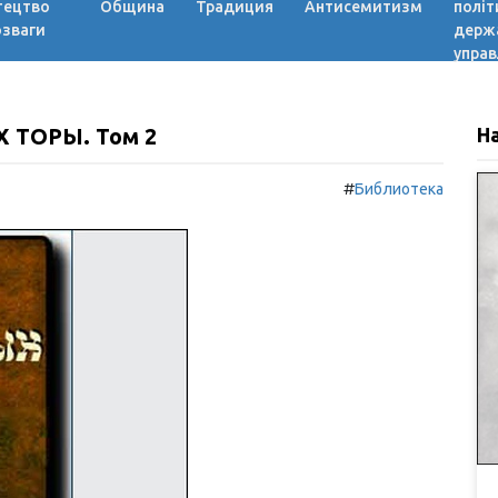
тецтво
Община
Традиция
Антисемитизм
політ
озваги
держ
управ
 ТОРЫ. Том 2
Н
#
Библиотека