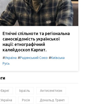
Етнічні спільноти та регіональна
самосвідомість української
нації: етнографічний
калейдоскоп Карпат.
#
#
#
Україна
Радянський Союз
Київська
Русь
еги
Євреї
Ізраїль
Антисемітизм
Україна
Росія
Дональд Трамп