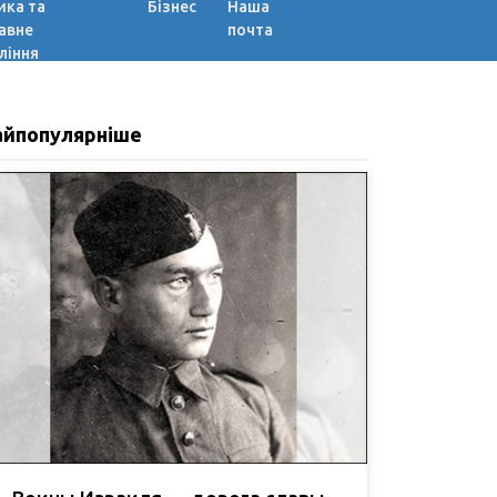
ика та
Бізнес
Наша
авне
почта
ління
айпопулярніше