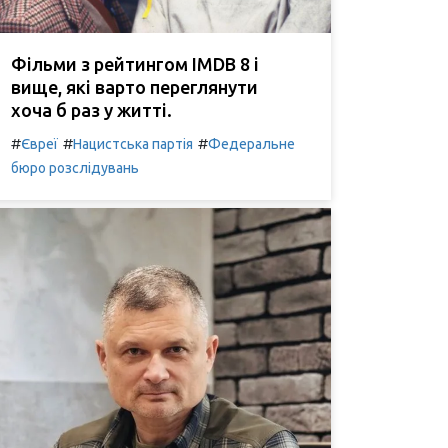
Фільми з рейтингом IMDB 8 і
вище, які варто переглянути
хоча б раз у житті.
#
#
#
Євреї
Нацистська партія
Федеральне
бюро розслідувань