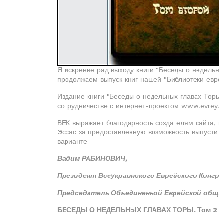
Я искренне рад выходу книги "Беседы о недельн
продолжаем выпуск книг нашей "Библиотеки евре
Издание книги "Беседы о недельных главах Тор
сотрудничестве с интернет-проектом www.evrey
ВЕК выражает благодарность создателям сайта,
Эссас за предоставленную возможность выпусти
варианте.
Вадим РАБИНОВИЧ,
Президент Всеукраинского Еврейского Конгр
Председатель Объединенной Еврейской об
БЕСЕДЫ О НЕДЕЛЬНЫХ ГЛАВАХ ТОРЫ. Том 2