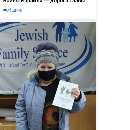
Воины Израиля — дорога славы
#
Община