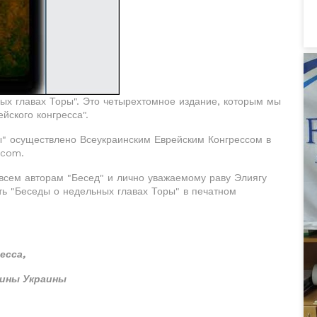
ых главах Торы". Это четырехтомное издание, которым мы
йского конгресса".
ы" осуществлено Всеукраинским Еврейским Конгрессом в
.com.
 всем авторам "Бесед" и лично уважаемому раву Элиягу
ть "Беседы о недельных главах Торы" в печатном
есса,
щины Украины