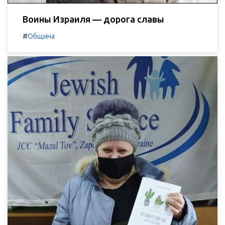
Воины Израиля — дорога славы
#
Община