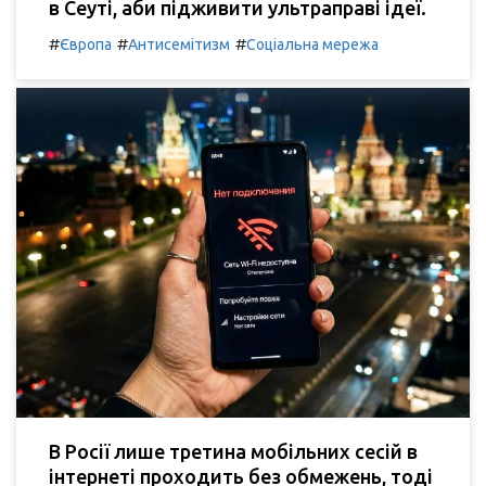
в Сеуті, аби підживити ультраправі ідеї.
#
#
#
Європа
Антисемітизм
Соціальна мережа
В Росії лише третина мобільних сесій в
інтернеті проходить без обмежень, тоді