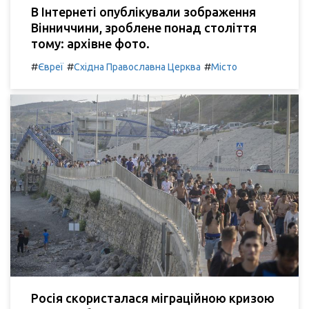
В Інтернеті опублікували зображення
Вінниччини, зроблене понад століття
тому: архівне фото.
#
#
#
Євреї
Східна Православна Церква
Місто
Росія скористалася міграційною кризою