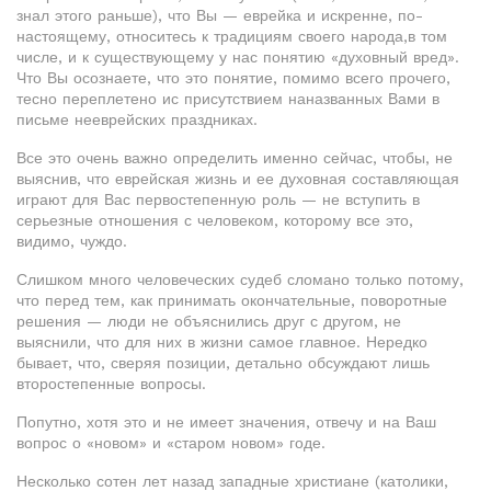
знал этого раньше), что Вы — еврейка и искренне, по-
настоящему, относитесь к традициям своего народа,в том
числе, и к существующему у нас понятию «духовный вред».
Что Вы осознаете, что это понятие, помимо всего прочего,
тесно переплетено ис присутствием наназванных Вами в
письме нееврейских праздниках.
Все это очень важно определить именно сейчас, чтобы, не
выяснив, что еврейская жизнь и ее духовная составляющая
играют для Вас первостепенную роль — не вступить в
серьезные отношения с человеком, которому все это,
видимо, чуждо.
Слишком много человеческих судеб сломано только потому,
что перед тем, как принимать окончательные, поворотные
решения — люди не объяснились друг с другом, не
выяснили, что для них в жизни самое главное. Нередко
бывает, что, сверяя позиции, детально обсуждают лишь
второстепенные вопросы.
Попутно, хотя это и не имеет значения, отвечу и на Ваш
вопрос о «новом» и «старом новом» годе.
Несколько сотен лет назад западные христиане (католики,