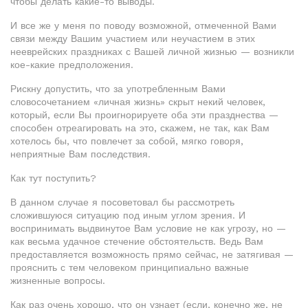
чтобы делать какие-то выводы.
И все же у меня по поводу возможной, отмеченной Вами
связи между Вашим участием или неучастием в этих
нееврейских праздниках с Вашей личной жизнью — возникли
кое-какие предположения.
Рискну допустить, что за употребленным Вами
словосочетанием «личная жизнь» скрыт некий человек,
который, если Вы проигнорируете оба эти празднества —
способен отреагировать на это, скажем, не так, как Вам
хотелось бы, что повлечет за собой, мягко говоря,
неприятные Вам последствия.
Как тут поступить?
В данном случае я посоветовал бы рассмотреть
сложившуюся ситуацию под иным углом зрения. И
воспринимать выдвинутое Вам условие не как угрозу, но —
как весьма удачное стечение обстоятельств. Ведь Вам
предоставляется возможность прямо сейчас, не затягивая —
прояснить с тем человеком принципиально важные
жизненные вопросы.
Как раз очень хорошо, что он узнает (если, конечно же, не