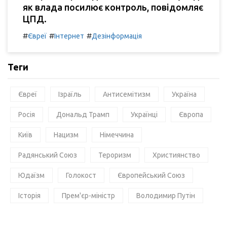
як влада посилює контроль, повідомляє
ЦПД.
#
#
#
Євреї
Інтернет
Дезінформація
Теги
Євреї
Ізраїль
Антисемітизм
Україна
Росія
Дональд Трамп
Українці
Європа
Київ
Нацизм
Німеччина
Радянський Союз
Тероризм
Християнство
Юдаїзм
Голокост
Європейський Союз
Історія
Прем'єр-міністр
Володимир Путін