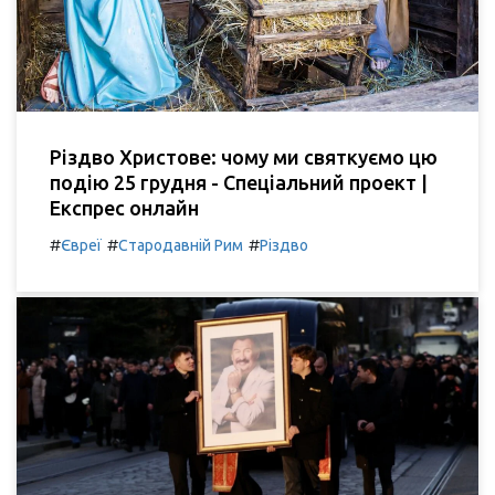
Різдво Христове: чому ми святкуємо цю
подію 25 грудня - Спеціальний проект |
Експрес онлайн
#
#
#
Євреї
Стародавній Рим
Різдво