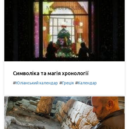
Символіка та магія хронології
#
#
#
Юліанський календар
Греція
Календар