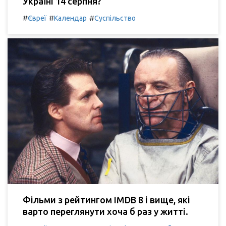
Україні 14 серпня?
#
#
#
Євреї
Календар
Суспільство
Фільми з рейтингом IMDB 8 і вище, які
варто переглянути хоча б раз у житті.