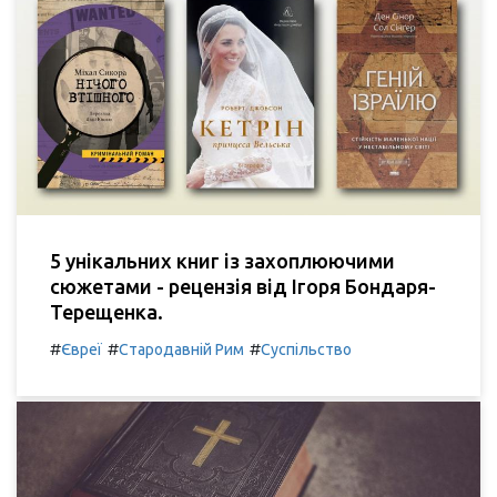
5 унікальних книг із захоплюючими
сюжетами - рецензія від Ігоря Бондаря-
Терещенка.
#
#
#
Євреї
Стародавній Рим
Суспільство