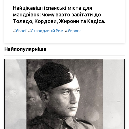
Найцікавіші іспанські міста для
мандрівок: чому варто завітати до
Толедо, Кордови, Жирони та Кадіса.
#
#
#
Євреї
Стародавній Рим
Європа
Найпопулярніше