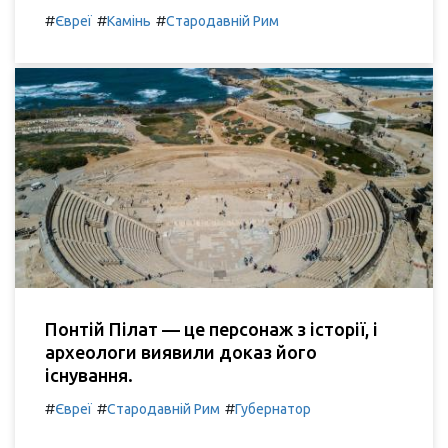
#
#
#
Євреї
Камінь
Стародавній Рим
Понтій Пілат — це персонаж з історії, і
археологи виявили доказ його
існування.
#
#
#
Євреї
Стародавній Рим
Губернатор