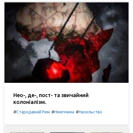
Нео-, де-, пост- та звичайний
колоніалізм.
#
#
#
Стародавній Рим
Німеччина
Насильство