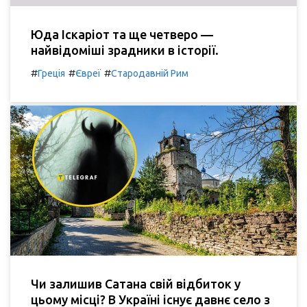
Юда Іскаріот та ще четверо —
найвідоміші зрадники в історії.
#
#
#
Греція
Євреї
Стародавній Рим
Чи залишив Сатана свій відбиток у
цьому місці? В Україні існує давнє село з