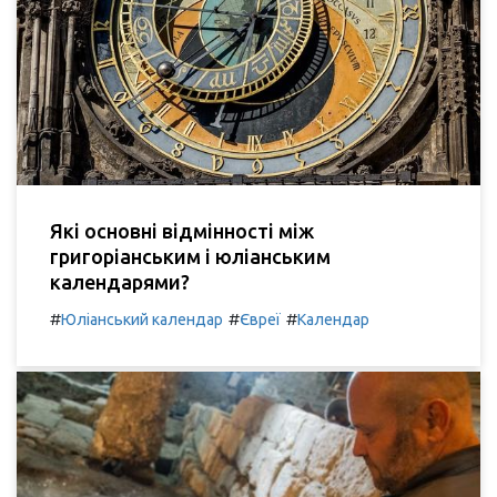
Які основні відмінності між
григоріанським і юліанським
календарями?
#
#
#
Юліанський календар
Євреї
Календар