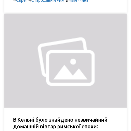
#
#
#
Євреї
Стародавній Рим
Німеччина
В Кельні було знайдено незвичайний
домашній вівтар римської епохи: