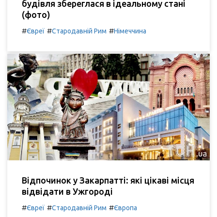
будівля збереглася в ідеальному стані
(фото)
#
#
#
Євреї
Стародавній Рим
Німеччина
Відпочинок у Закарпатті: які цікаві місця
відвідати в Ужгороді
#
#
#
Євреї
Стародавній Рим
Європа