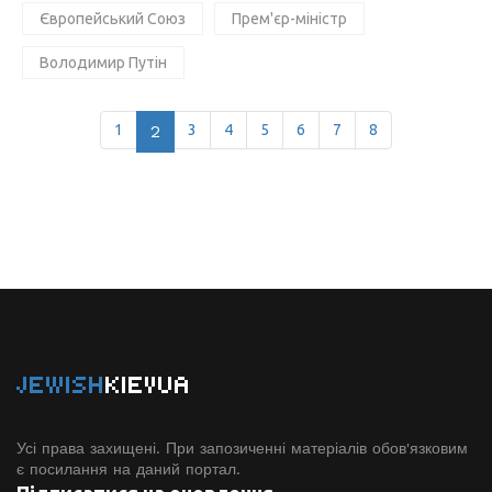
Європейський Союз
Прем'єр-міністр
Володимир Путін
1
2
3
4
5
6
7
8
JEWISH
KIEVUA
Усі права захищені. При запозиченні матеріалів обов'язковим
є посилання на даний портал.