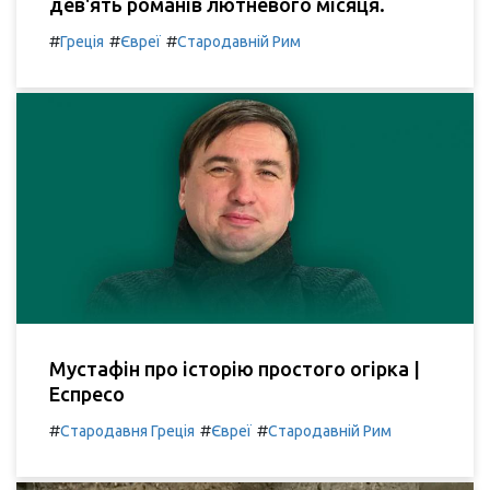
дев'ять романів лютневого місяця.
#
#
#
Греція
Євреї
Стародавній Рим
Мустафін про історію простого огірка |
Еспресо
#
#
#
Стародавня Греція
Євреї
Стародавній Рим