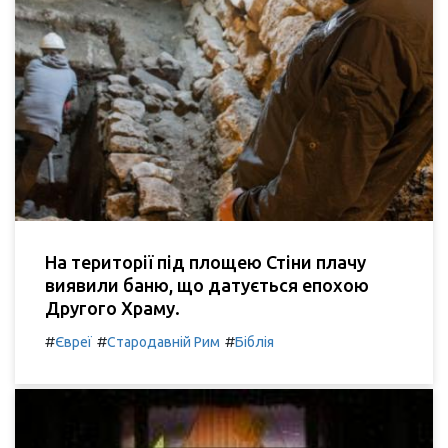
На території під площею Стіни плачу
виявили баню, що датується епохою
Другого Храму.
#
#
#
Євреї
Стародавній Рим
Біблія