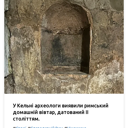
У Кельні археологи виявили римський
домашній вівтар, датований II
століттям.