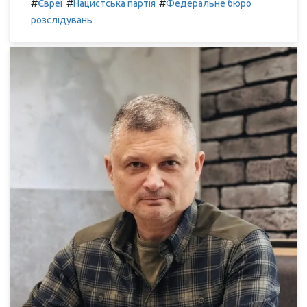
#
#
#
Євреї
Нацистська партія
Федеральне бюро
розслідувань