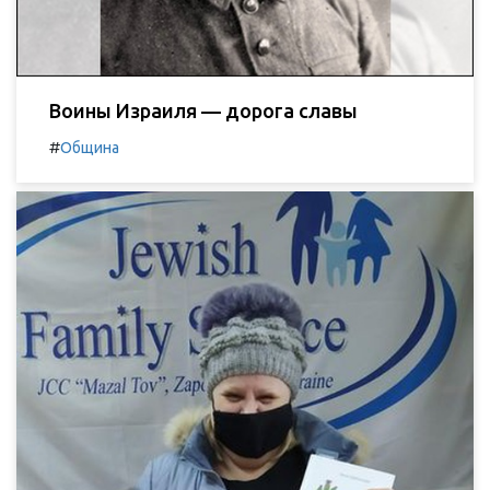
Воины Израиля — дорога славы
#
Община