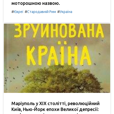
моторошною назвою.
#
#
#
Євреї
Стародавній Рим
Україна
Маріуполь у XIX столітті, революційний
Київ, Нью-Йорк епохи Великої депресії: