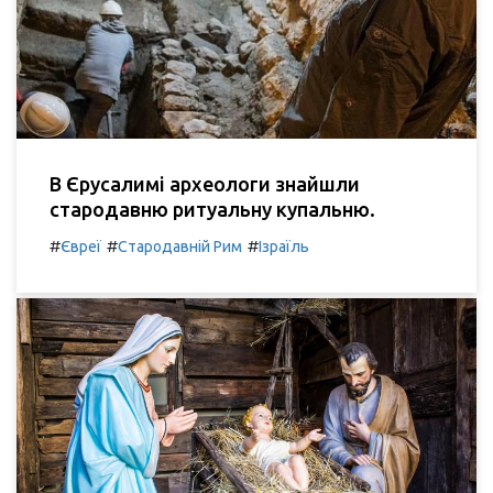
В Єрусалимі археологи знайшли
стародавню ритуальну купальню.
#
#
#
Євреї
Стародавній Рим
Ізраїль