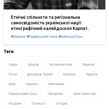
Етнічні спільноти та регіональна
самосвідомість української нації:
етнографічний калейдоскоп Карпат.
#
#
#
Україна
Радянський Союз
Київська Русь
Теги
Євреї
Ізраїль
Антисемітизм
Україна
Росія
Дональд Трамп
Українці
Європа
Київ
Нацизм
Німеччина
Радянський Союз
Тероризм
Християнство
Юдаїзм
Голокост
Історія