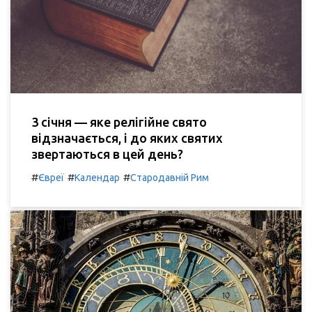
3 січня — яке релігійне свято
відзначається, і до яких святих
звертаються в цей день?
#
#
#
Євреї
Календар
Стародавній Рим