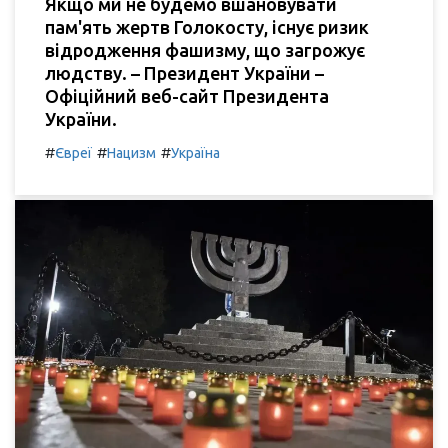
Якщо ми не будемо вшановувати
пам'ять жертв Голокосту, існує ризик
відродження фашизму, що загрожує
людству. – Президент України –
Офіційний веб-сайт Президента
України.
#
#
#
Євреї
Нацизм
Україна