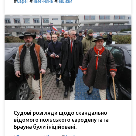
#
#
#
Євреї
Німеччина
Нацизм
Судові розгляди щодо скандально
відомого польського євродепутата
Брауна були ініційовані.