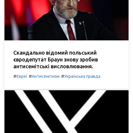
Скандально відомий польський
євродепутат Браун знову зробив
антисемітські висловлювання.
#
#
#
Євреї
Антисемітизм
Українська правда