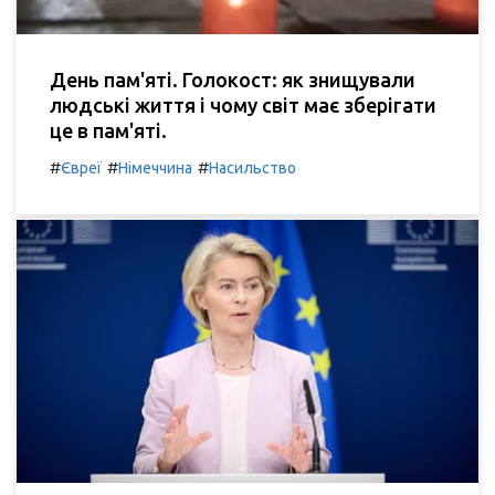
День пам'яті. Голокост: як знищували
людські життя і чому світ має зберігати
це в пам'яті.
#
#
#
Євреї
Німеччина
Насильство