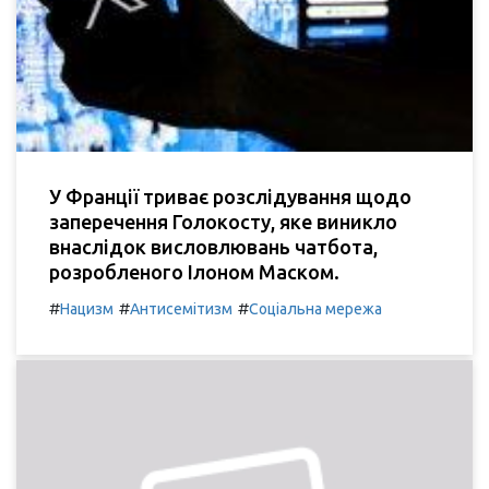
У Франції триває розслідування щодо
заперечення Голокосту, яке виникло
внаслідок висловлювань чатбота,
розробленого Ілоном Маском.
#
#
#
Нацизм
Антисемітизм
Соціальна мережа