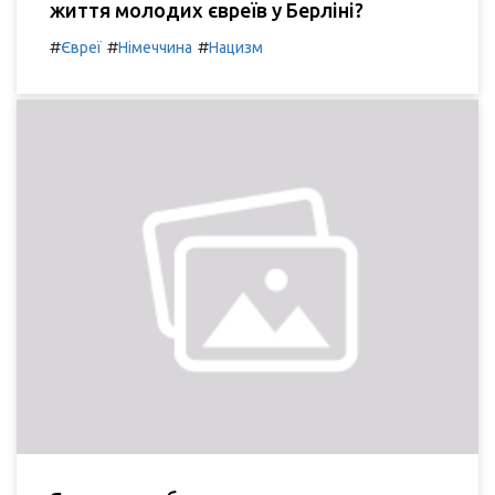
життя молодих євреїв у Берліні?
#
#
#
Євреї
Німеччина
Нацизм