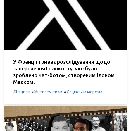
У Франції триває розслідування щодо
заперечення Голокосту, яке було
зроблено чат-ботом, створеним Ілоном
Маском.
#
#
#
Нацизм
Антисемітизм
Соціальна мережа