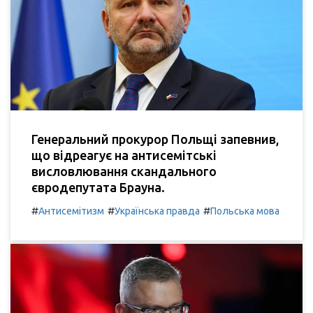
Генеральний прокурор Польщі запевнив,
що відреагує на антисемітські
висловлювання скандального
євродепутата Брауна.
#
#
#
Антисемітизм
Українська правда
Польська мова