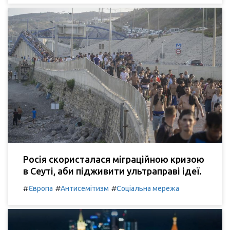
Росія скористалася міграційною кризою
в Сеуті, аби підживити ультраправі ідеї.
#
#
#
Європа
Антисемітизм
Соціальна мережа