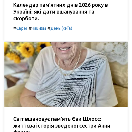
Календар пам'ятних днів 2026 року в
Україні: які дати вшанування та
скорботи.
#
#
#
Євреї
Нацизм
День (Київ)
Світ вшановує пам'ять Єви Шлосс:
життєва історія зведеної сестри Анни