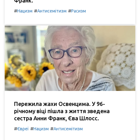
Франк.
#
#
#
Нацизм
Антисемітизм
Расизм
Пережила жахи Освенцима. У 96-
річному віці пішла з життя зведена
сестра Анни Франк, Єва Шлосс.
#
#
#
Євреї
Нацизм
Антисемітизм