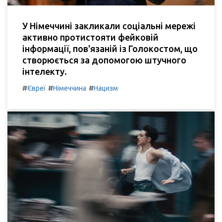
У Німеччині закликали соціальні мережі
активно протистояти фейковій
інформації, пов'язаній із Голокостом, що
створюється за допомогою штучного
інтелекту.
#
#
#
Євреї
Німеччина
Нацизм