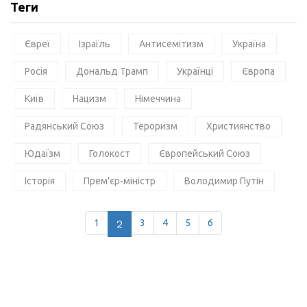
Теги
Євреї
Ізраїль
Антисемітизм
Україна
Росія
Дональд Трамп
Українці
Європа
Київ
Нацизм
Німеччина
Радянський Союз
Тероризм
Християнство
Юдаїзм
Голокост
Європейський Союз
Історія
Прем'єр-міністр
Володимир Путін
1
2
3
4
5
6