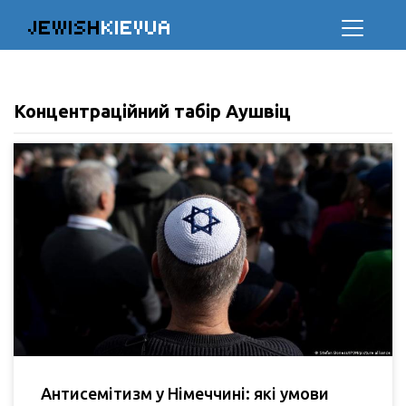
JEWISH
KIEVUA
Концентраційний табір Аушвіц
Антисемітизм у Німеччині: які умови