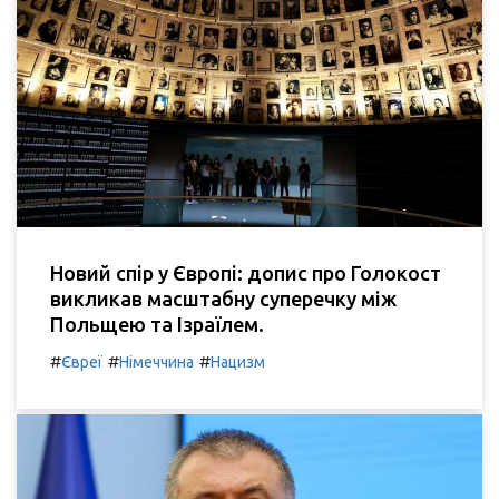
Новий спір у Європі: допис про Голокост
викликав масштабну суперечку між
Польщею та Ізраїлем.
#
#
#
Євреї
Німеччина
Нацизм