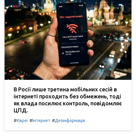
В Росії лише третина мобільних сесій в
інтернеті проходить без обмежень, тоді
як влада посилює контроль, повідомляє
ЦПД.
#
#
#
Євреї
Інтернет
Дезінформація