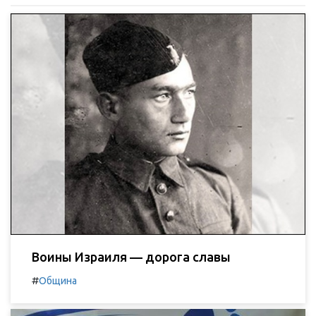
Воины Израиля — дорога славы
#
Община