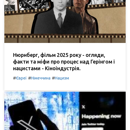
Нюрнберг, фільм 2025 року - огляди,
факти та міфи про процес над Герінгом і
нацистами - Кіноіндустрія.
#
#
#
Євреї
Німеччина
Нацизм