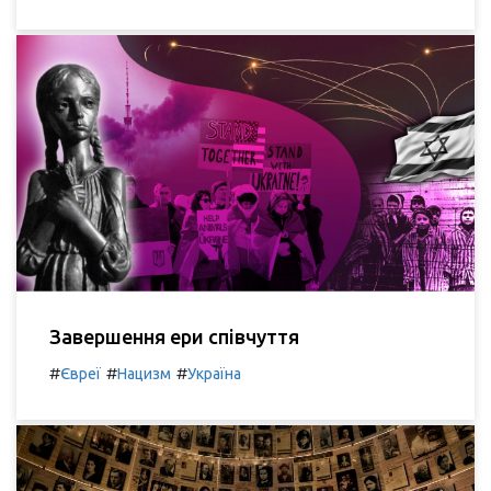
Завершення ери співчуття
#
#
#
Євреї
Нацизм
Україна