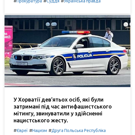
#
#
#
Прокуратура
Суддя
Українська правда
У Хорватії дев'ятьох осіб, які були
затримані під час антифашистського
мітингу, звинуватили у здійсненні
нацистського жесту.
#
#
#
Євреї
Нацизм
Друга Польська Республіка