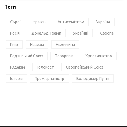
Теги
Євреї
Ізраїль
Антисемітизм
Україна
Росія
Дональд Трамп
Українці
Європа
Київ
Нацизм
Німеччина
Радянський Союз
Тероризм
Християнство
Юдаїзм
Голокост
Європейський Союз
Історія
Прем'єр-міністр
Володимир Путін