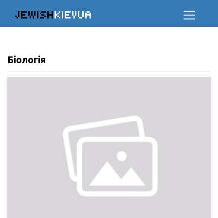
JEWISH
KIEVUA
Біологія