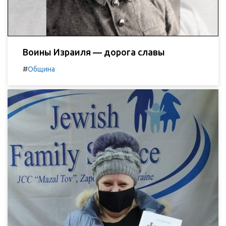
Воины Израиля — дорога славы
#
Община