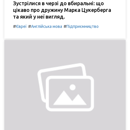
Зустрілися в черзі до вбиральні: що
цікаво про дружину Марка Цукерберга
та який у неї вигляд.
#
#
#
Євреї
Англійська мова
Підприємництво