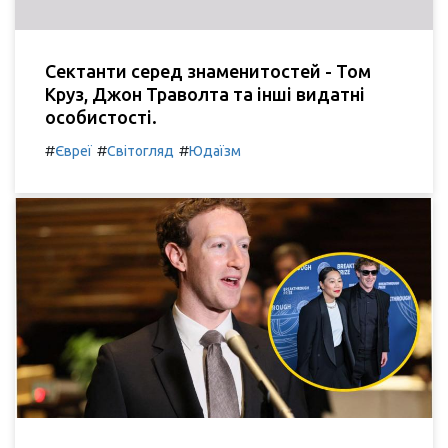
Сектанти серед знаменитостей - Том
Круз, Джон Траволта та інші видатні
особистості.
#
#
#
Євреї
Світогляд
Юдаїзм