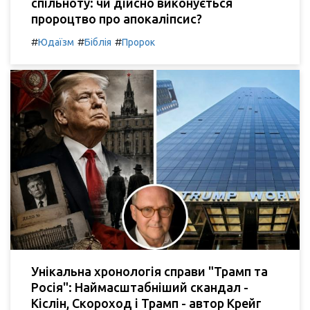
спільноту: чи дійсно виконується
пророцтво про апокаліпсис?
#
#
#
Юдаїзм
Біблія
Пророк
Унікальна хронологія справи "Трамп та
Росія": Наймасштабніший скандал -
Кіслін, Скороход і Трамп - автор Крейг