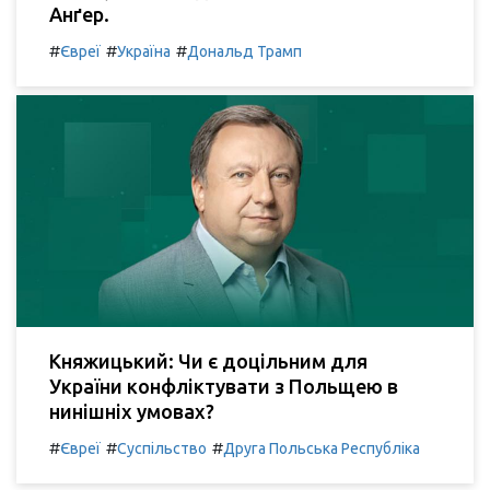
Анґер.
#
#
#
Євреї
Україна
Дональд Трамп
Княжицький: Чи є доцільним для
України конфліктувати з Польщею в
нинішніх умовах?
#
#
#
Євреї
Суспільство
Друга Польська Республіка