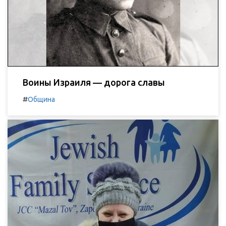
Воины Израиля — дорога славы
#
Община