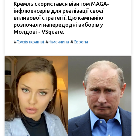
Кремль скористався візитом MAGA-
інфлюенсерів для реалізації своєї
впливової стратегії. Цю кампанію
розпочали напередодні виборів у
Молдові - VSquare.
#
#
#
Грузія (країна)
Німеччина
Європа