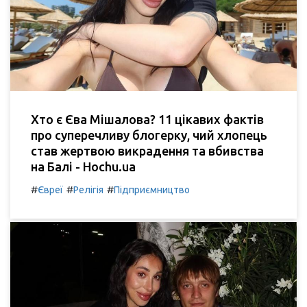
Хто є Єва Мішалова? 11 цікавих фактів
про суперечливу блогерку, чий хлопець
став жертвою викрадення та вбивства
на Балі - Hochu.ua
#
#
#
Євреї
Релігія
Підприємництво