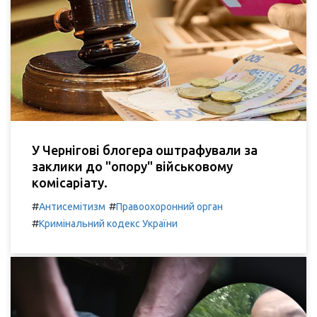
У Чернігові блогера оштрафували за
заклики до "опору" військовому
комісаріату.
#
#
Антисемітизм
Правоохоронний орган
#
Кримінальний кодекс України