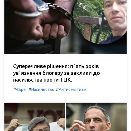
Суперечливе рішення: пʼять років
увʼязнення блогеру за заклики до
насильства проти ТЦК.
#
#
#
Євреї
Насильство
Антисемітизм