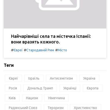
Найчарівніші села та містечка Іспанії:
вони вразять кожного.
#
#
#
Євреї
Стародавній Рим
Місто
Теги
Євреї
Ізраїль
Антисемітизм
Україна
Росія
Дональд Трамп
Українці
Європа
Київ
Нацизм
Німеччина
Радянський Союз
Тероризм
Християнство