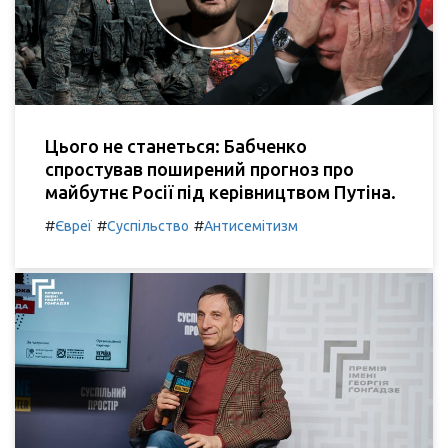
Цього не станеться: Бабченко
спростував поширений прогноз про
майбутнє Росії під керівництвом Путіна.
#
#
#
Євреї
Суспільство
Антисемітизм