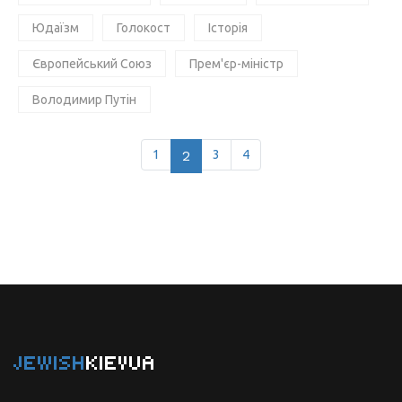
Юдаїзм
Голокост
Історія
Європейський Союз
Прем'єр-міністр
Володимир Путін
1
2
3
4
JEWISH
KIEVUA