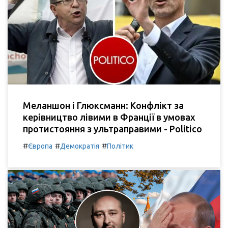
Меланшон і Глюксманн: Конфлікт за
керівництво лівими в Франції в умовах
протистояння з ультраправими - Politico
#
#
#
Європа
Демократія
Політик