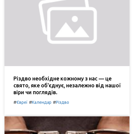
Різдво необхідне кожному з нас — це
свято, яке об'єднує, незалежно від нашої
віри чи поглядів.
#
#
#
Євреї
Календар
Різдво