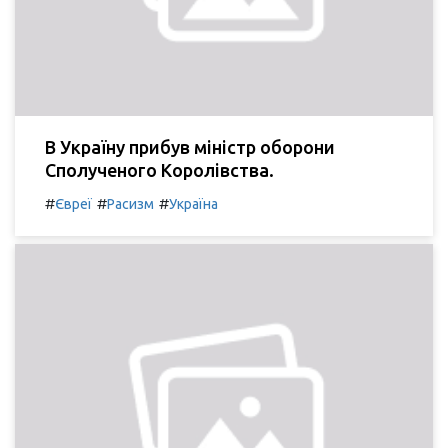
В Україну прибув міністр оборони
Сполученого Королівства.
#
#
#
Євреї
Расизм
Україна