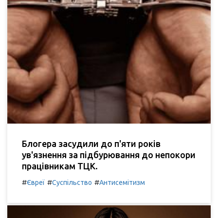
Блогера засудили до п'яти років
ув'язнення за підбурювання до непокори
працівникам ТЦК.
#
#
#
Євреї
Суспільство
Антисемітизм