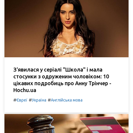
З'явилася у серіалі "Школа" і мала
стосунки з одруженим чоловіком: 10
цікавих подробиць про Анну Трінчер -
Hochu.ua
#
#
#
Євреї
Україна
Англійська мова