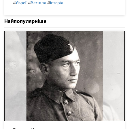
#
#
#
Євреї
Весілля
Історія
Найпопулярніше