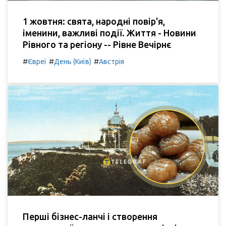
1 жовтня: свята, народні повір'я,
іменини, важливі події. Життя - Новини
Рівного та регіону -- Рівне Вечірнє
#
#
#
Євреї
День (Київ)
Австрія
Перші бізнес-ланчі і створення