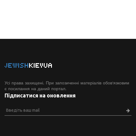
JEWISH
KIEVUA
Усі права захищені. При запозиченні матеріалів обов'язковим
є посилання на даний портал.
Підписатися на оновлення