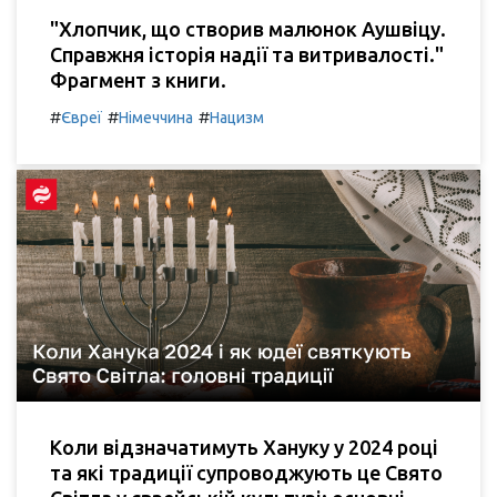
"Хлопчик, що створив малюнок Аушвіцу.
Справжня історія надії та витривалості."
Фрагмент з книги.
#
#
#
Євреї
Німеччина
Нацизм
Коли відзначатимуть Хануку у 2024 році
та які традиції супроводжують це Свято