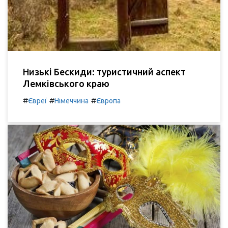
Низькі Бескиди: туристичний аспект
Лемківського краю
#
#
#
Євреї
Німеччина
Європа