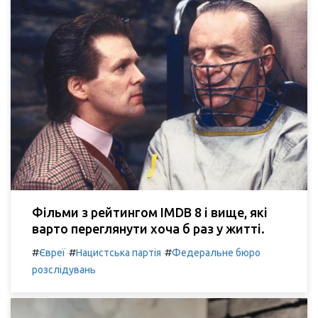
Фільми з рейтингом IMDB 8 і вище, які
варто переглянути хоча б раз у житті.
#
#
#
Євреї
Нацистська партія
Федеральне бюро
розслідувань