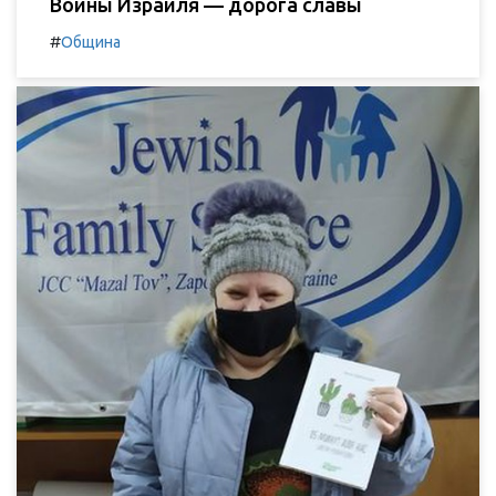
Воины Израиля — дорога славы
#
Община