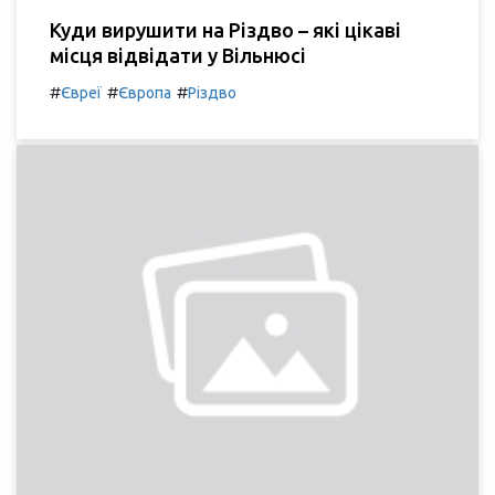
Куди вирушити на Різдво – які цікаві
місця відвідати у Вільнюсі
#
#
#
Євреї
Європа
Різдво