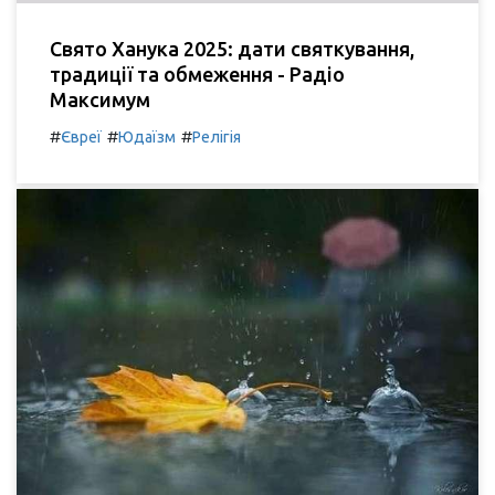
Свято Ханука 2025: дати святкування,
традиції та обмеження - Радіо
Максимум
#
#
#
Євреї
Юдаїзм
Релігія