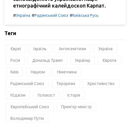
етнографічний калейдоскоп Карпат.
#
#
#
Україна
Радянський Союз
Київська Русь
Теги
Євреї
Ізраїль
Антисемітизм
Україна
Росія
Дональд Трамп
Українці
Європа
Київ
Нацизм
Німеччина
Радянський Союз
Тероризм
Християнство
Юдаїзм
Голокост
Історія
Європейський Союз
Прем'єр-міністр
Володимир Путін