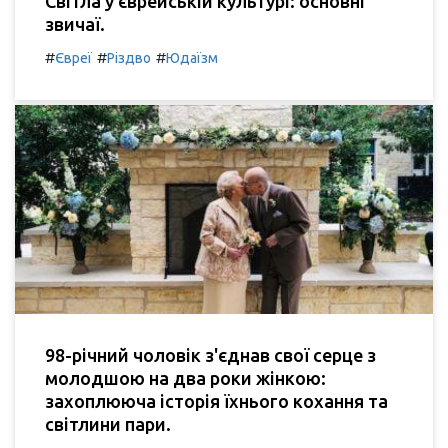
Світла у єврейській культурі: основні
звичаї.
#
#
#
Євреї
Різдво
Юдаїзм
98-річний чоловік з'єднав свої серце з
молодшою на два роки жінкою:
захоплююча історія їхнього кохання та
світлини пари.