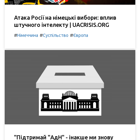
Атака Росії на німецькі вибори: вплив
штучного інтелекту | UACRISIS.ORG
#
#
#
Німеччина
Суспільство
Європа
"Підтримай "АдН" - інакше ми знову