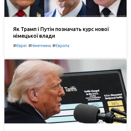
Як Трамп і Путін позначать курс нової
німецької влади
#
#
#
Євреї
Німеччина
Європа