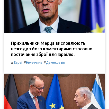
Прихильники Мерца висловлюють
незгоду з його коментарями стосовно
постачання зброї для Ізраїлю.
#
#
#
Євреї
Німеччина
Демократія