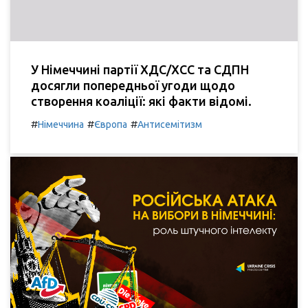
У Німеччині партії ХДС/ХСС та СДПН
досягли попередньої угоди щодо
створення коаліції: які факти відомі.
#
#
#
Німеччина
Європа
Антисемітизм