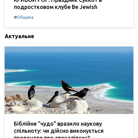
подростковом клубе Be Jewish
#
Община
Актуальне
Біблійне "чудо" вразило наукову
спільноту: чи дійсно виконується
пророцтво про апокаліпсис?