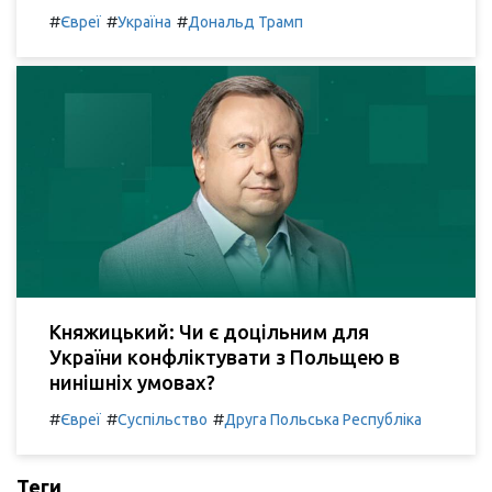
#
#
#
Євреї
Україна
Дональд Трамп
Княжицький: Чи є доцільним для
України конфліктувати з Польщею в
нинішніх умовах?
#
#
#
Євреї
Суспільство
Друга Польська Республіка
Теги