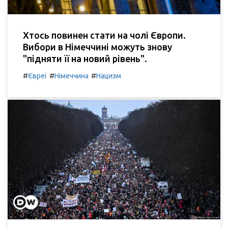
Хтось повинен стати на чолі Європи.
Вибори в Німеччині можуть знову
"підняти її на новий рівень".
#
#
#
Євреї
Німеччина
Нацизм