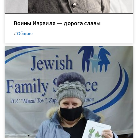
Воины Израиля — дорога славы
#
Община