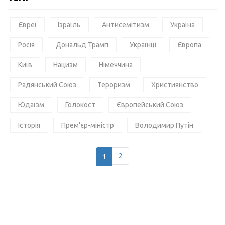
Євреї
Ізраїль
Антисемітизм
Україна
Росія
Дональд Трамп
Українці
Європа
Київ
Нацизм
Німеччина
Радянський Союз
Тероризм
Християнство
Юдаїзм
Голокост
Європейський Союз
Історія
Прем'єр-міністр
Володимир Путін
1
2