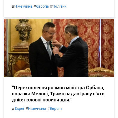
#
#
#
Німеччина
Європа
Політик
"Перехоплення розмов міністра Орбана,
поразка Мелоні, Трамп надав Ірану п'ять
днів: головні новини дня."
#
#
#
Євреї
Німеччина
Європа