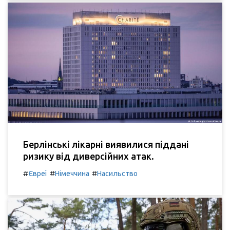
Берлінські лікарні виявилися піддані
ризику від диверсійних атак.
#
#
#
Євреї
Німеччина
Насильство