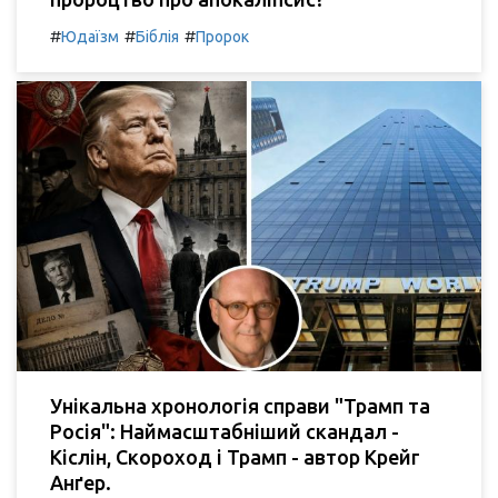
#
#
#
Юдаїзм
Біблія
Пророк
Унікальна хронологія справи "Трамп та
Росія": Наймасштабніший скандал -
Кіслін, Скороход і Трамп - автор Крейг
Анґер.