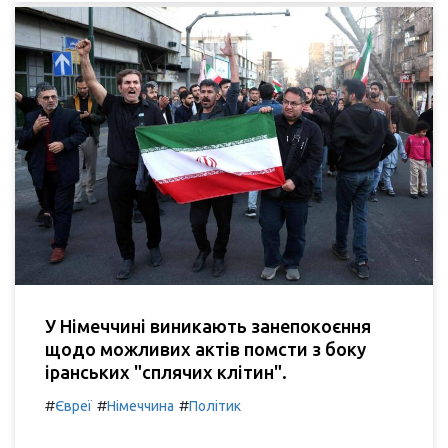
У Німеччині виникають занепокоєння
щодо можливих актів помсти з боку
іранських "сплячих клітин".
#
#
#
Євреї
Німеччина
Політик