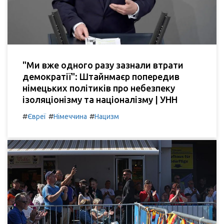
"Ми вже одного разу зазнали втрати
демократії": Штайнмаєр попередив
німецьких політиків про небезпеку
ізоляціонізму та націоналізму | УНН
#
#
#
Євреї
Німеччина
Нацизм