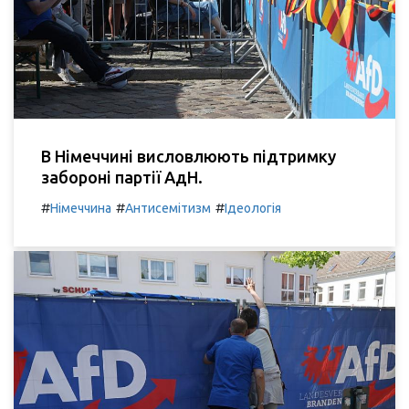
В Німеччині висловлюють підтримку
забороні партії АдН.
#
#
#
Німеччина
Антисемітизм
Ідеологія