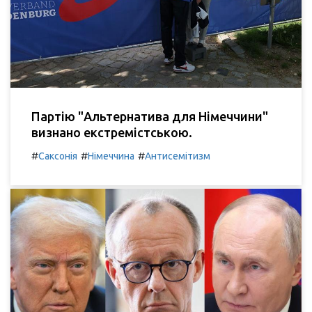
Партію "Альтернатива для Німеччини"
визнано екстремістською.
#
#
#
Саксонія
Німеччина
Антисемітизм