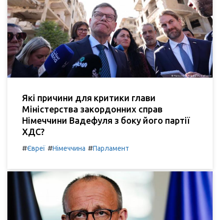
Які причини для критики глави
Міністерства закордонних справ
Німеччини Вадефуля з боку його партії
ХДС?
#
#
#
Євреї
Німеччина
Парламент