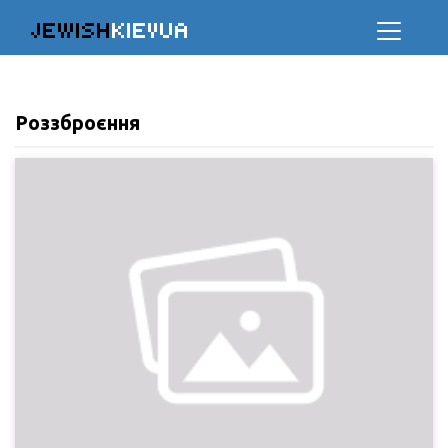
JEWISH
KIEVUA
Роззброєння