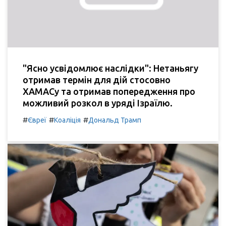
"Ясно усвідомлює наслідки": Нетаньягу
отримав термін для дій стосовно
ХАМАСу та отримав попередження про
можливий розкол в уряді Ізраїлю.
#
#
#
Євреї
Коаліція
Дональд Трамп