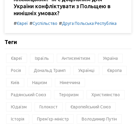
України конфліктувати з Польщею в
нинішніх умовах?
#
#
#
Євреї
Суспільство
Друга Польська Республіка
Теги
Євреї
Ізраїль
Антисемітизм
Україна
Росія
Дональд Трамп
Українці
Європа
Київ
Нацизм
Німеччина
Радянський Союз
Тероризм
Християнство
Юдаїзм
Голокост
Європейський Союз
Історія
Прем'єр-міністр
Володимир Путін