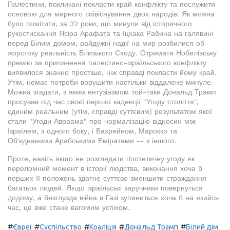
Палестини, покликані покласти край конфлікту та послужити
основою для мирного співіснування двох народів. Як можна
було помітити, за 32 роки, що минули від історичного
рукостискання Ясіра Арафата та Іцхака Рабина на галявині
перед Білим домом, райдужні надії на мир розбилися об
жорстоку реальність Близького Сходу. Отримати Нобелівську
премію за припинення палестино-ізраїльського конфлікту
виявилося значно простіше, ніж справді покласти йому край.
Утім, немає потреби ворушити настільки віддалене минуле.
Можна згадати, з яким ентузіазмом той-таки Дональд Трамп
просував під час своєї першої каденції "Угоду століття",
єдиним реальним (утім, справді суттєвим) результатом якої
стали "Угоди Авраама" про нормалізацію відносин між
Ізраїлем, з одного боку, і Бахрейном, Марокко та
Об'єднаними Арабськими Еміратами -- з іншого.
Проте, навіть якщо не розглядати гіпотетичну угоду як
переломний момент в історії людства, виконання хоча б
перших її положень здатне суттєво зменшити страждання
багатьох людей. Якщо ізраїльські заручники повернуться
додому, а безглузда війна в Газі зупиниться хоча б на якийсь
час, це вже стане вагомим успіхом.
#
#
#
#
#
Євреї
Суспільство
Коаліція
Дональд Трамп
Білий дім