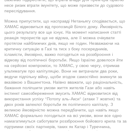
несе ризик втрати імунітету, що може призвести до судового
переслідування.
Можна припустити, що насправді Нетаньягу сподівається, що
ХАМАС відмовиться від пропозицій Білого дому. Ймовірність
цього результату все ще існує. На момент написання статті
реакція терористів ще не відома, але її можна очікувати
протягом найближчих днів, якщо не годин. Незважаючи на
критичну ситуацію в Газі та тиск з боку посередників,
ісламісти, ймовірно, важко погодяться на роззброєння і
відмову від політичної боротьби. Якщо Ізраїлю довелося йти
на серйозні компроміси, то ХАМАС, у свою чергу, отримав
ультиматум про капітуляцію. Вони не витрачали два роки,
ведучи підпільну війну, щоби згодом самостійно зникнути за
вказівкою з Вашингтона. Наївно вважати, що раціональність,
бажання поліпшити умови життя жителів Гази або навіть
інстинкт самозбереження змусить ХАМАС відмовитися від
використання успіху "Потопу аль-Акси" (атаки 7 жовтня) та
двох років запеклої боротьби як політичного капіталу. З
великою ймовірністю можна передбачити, що навіть якщо
ХАМАС формально погодиться на всі умови, вони все одно
намагатимуться саботувати роззброєння бойового крила та за
підтримки своїх партнерів, таких як Катар і Туреччина,