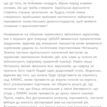
ще до того, як бойовики складуть зброю перед новими
силами, які ще треба створити. Ізраїльські журналісти
ставлять слушне запитання: чи будуть готові члени
створеного арабськими країнами контингенту займатися
перевіркою палестинських домогосподарств, щоб виявити
схованки з гранатометами?
Незважаючи на обіцянки термінового звільнення заручників,
яке з першого дня операції ЦАХАЛ вважається пріоритетним
завданням, відмова від знищення терористів може виявитися
серйозним ударом по політичним перспективам Нетаньягу.
Значна частина ізраїльського населення виступає за
термінове припинення бойових дій, але саме ці голоси не
забезпечують підтримку правлячій коаліції. Навіть якщо
Нетаньягу зможе звільнити всіх заручників, це навряд чи
принесе його партії бодай один додатковий голос. Водночас,
відмова від того, що можна буде представити як перемогу
над ХАМАС, може призвести до втрати голосів на користь
його ультраправих партнерів, які обіцяють рішучі дії. Це
питання стає ще більш актуальним у світлі ймовірності, що
угода з ХАМАС може призвести до краху чинної коаліції.
Проте, навіть без дострокового розпуску парламенту, наступні
вибори до кнесету заплановані вже на наступний рік.
Важливо підкреслити, що втрата влади для прем'єра Ізраїлю