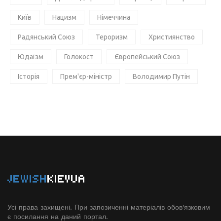
Київ
Нацизм
Німеччина
Радянський Союз
Тероризм
Християнство
Юдаїзм
Голокост
Європейський Союз
Історія
Прем'єр-міністр
Володимир Путін
JEWISH
KIEVUA
Усі права захищені. При запозиченні матеріалів обов'язковим
є посилання на даний портал.