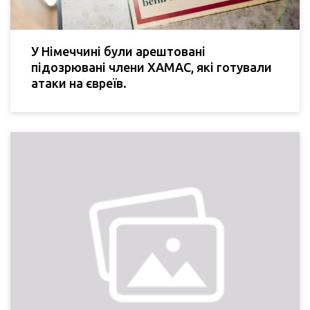
У Німеччині були арештовані
підозрювані члени ХАМАС, які готували
атаки на євреїв.