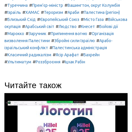
#
#
#
Туреччина
Прем'єр-міністр
Вашингтон, округ Колумбія
#
#
#
#
#
Ізраїль
ХАМАС
Тероризм
Араби
Палестина (регіон)
#
#
#
#
Близький Схід
Європейський Союз
Місто Газа
Військова
#
#
#
#
окупація
Арабський світ
Людство
Кнесет
Бойові дії
#
#
#
#
Марокко
Заручник
Припинення вогню
Організація
#
#
визволення Палестини
Збройні сили Ізраїлю
Арабо-
#
ізраїльський конфлікт
Палестинська адміністрація
#
#
#
Класичний радикалізм
Ясір Арафат
Бахрейн
#
#
#
Ультиматум
Роззброєння
Іцхак Рабін
Читайте також