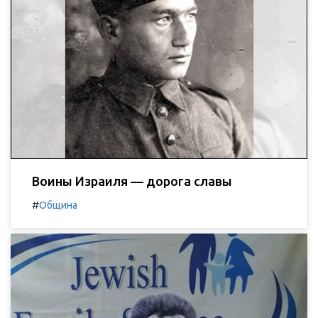
Воины Израиля — дорога славы
#
Община