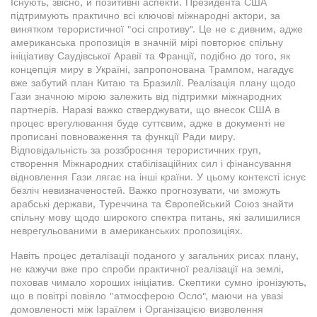
Існують, звісно, й позитивні аспекти. Президента США
підтримують практично всі ключові міжнародні актори, за
винятком терористичної "осі спротиву". Це не є дивним, адже
американська пропозиція в значній мірі повторює спільну
ініціативу Саудівської Аравії та Франції, подібно до того, як
концепція миру в Україні, запропонована Трампом, нагадує
вже забутий план Китаю та Бразилії. Реалізація плану щодо
Гази значною мірою залежить від підтримки міжнародних
партнерів. Наразі важко стверджувати, що внесок США в
процес врегулювання буде суттєвим, адже в документі не
прописані повноваження та функції Ради миру.
Відповідальність за роззброєння терористичних груп,
створення Міжнародних стабілізаційних сил і фінансування
відновлення Гази лягає на інші країни. У цьому контексті існує
безліч невизначеностей. Важко прогнозувати, чи зможуть
арабські держави, Туреччина та Європейський Союз знайти
спільну мову щодо широкого спектра питань, які залишилися
неврегульованими в американських пропозиціях.
Навіть процес деталізації поданого у загальних рисах плану,
не кажучи вже про спроби практичної реалізації на землі,
поховав чимало хороших ініціатив. Скептики сумно іронізують,
що в повітрі повіяло "атмосферою Осло", маючи на увазі
домовленості між Ізраїлем і Організацією визволення