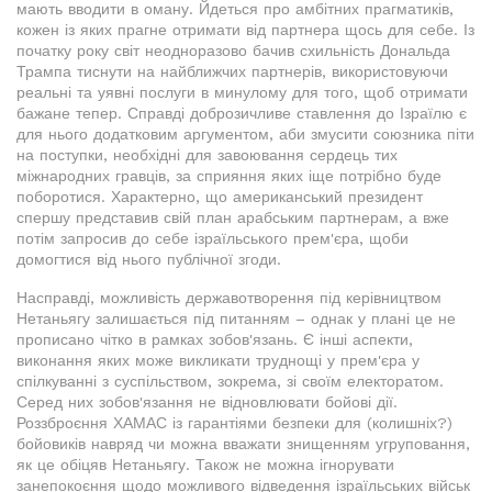
мають вводити в оману. Йдеться про амбітних прагматиків,
кожен із яких прагне отримати від партнера щось для себе. Із
початку року світ неодноразово бачив схильність Дональда
Трампа тиснути на найближчих партнерів, використовуючи
реальні та уявні послуги в минулому для того, щоб отримати
бажане тепер. Справді доброзичливе ставлення до Ізраїлю є
для нього додатковим аргументом, аби змусити союзника піти
на поступки, необхідні для завоювання сердець тих
міжнародних гравців, за сприяння яких іще потрібно буде
поборотися. Характерно, що американський президент
спершу представив свій план арабським партнерам, а вже
потім запросив до себе ізраїльського прем'єра, щоби
домогтися від нього публічної згоди.
Насправді, можливість державотворення під керівництвом
Нетаньягу залишається під питанням – однак у плані це не
прописано чітко в рамках зобов'язань. Є інші аспекти,
виконання яких може викликати труднощі у прем'єра у
спілкуванні з суспільством, зокрема, зі своїм електоратом.
Серед них зобов'язання не відновлювати бойові дії.
Роззброєння ХАМАС із гарантіями безпеки для (колишніх?)
бойовиків навряд чи можна вважати знищенням угруповання,
як це обіцяв Нетаньягу. Також не можна ігнорувати
занепокоєння щодо можливого відведення ізраїльських військ