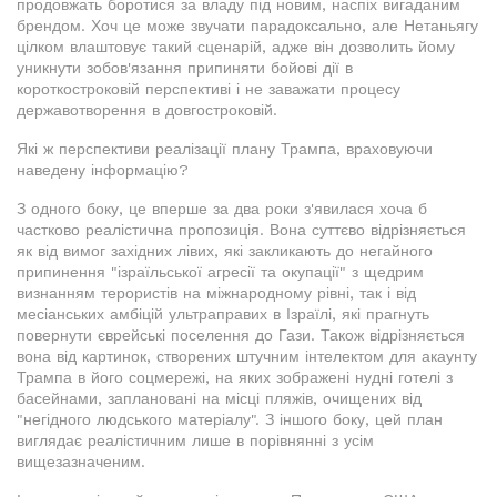
продовжать боротися за владу під новим, наспіх вигаданим
брендом. Хоч це може звучати парадоксально, але Нетаньягу
цілком влаштовує такий сценарій, адже він дозволить йому
уникнути зобов'язання припиняти бойові дії в
короткостроковій перспективі і не заважати процесу
державотворення в довгостроковій.
Які ж перспективи реалізації плану Трампа, враховуючи
наведену інформацію?
З одного боку, це вперше за два роки з'явилася хоча б
частково реалістична пропозиція. Вона суттєво відрізняється
як від вимог західних лівих, які закликають до негайного
припинення "ізраїльської агресії та окупації" з щедрим
визнанням терористів на міжнародному рівні, так і від
месіанських амбіцій ультраправих в Ізраїлі, які прагнуть
повернути єврейські поселення до Гази. Також відрізняється
вона від картинок, створених штучним інтелектом для акаунту
Трампа в його соцмережі, на яких зображені нудні готелі з
басейнами, заплановані на місці пляжів, очищених від
"негідного людського матеріалу". З іншого боку, цей план
виглядає реалістичним лише в порівнянні з усім
вищезазначеним.