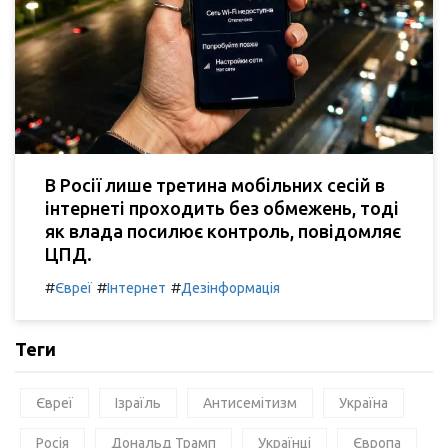
В Росії лише третина мобільних сесій в
інтернеті проходить без обмежень, тоді
як влада посилює контроль, повідомляє
ЦПД.
#
#
#
Євреї
Інтернет
Дезінформація
Теги
Євреї
Ізраїль
Антисемітизм
Україна
Росія
Дональд Трамп
Українці
Європа