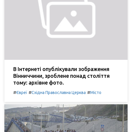
В Інтернеті опублікували зображення
Вінниччини, зроблене понад століття
тому: архівне фото.
#
#
#
Євреї
Східна Православна Церква
Місто