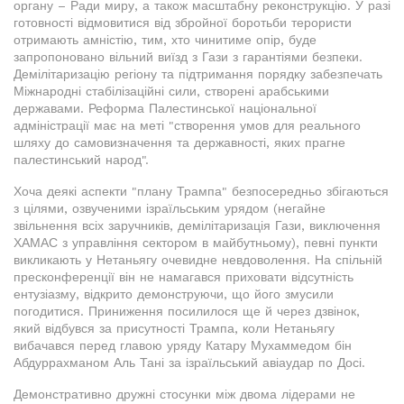
органу – Ради миру, а також масштабну реконструкцію. У разі
готовності відмовитися від збройної боротьби терористи
отримають амністію, тим, хто чинитиме опір, буде
запропоновано вільний виїзд з Гази з гарантіями безпеки.
Демілітаризацію регіону та підтримання порядку забезпечать
Міжнародні стабілізаційні сили, створені арабськими
державами. Реформа Палестинської національної
адміністрації має на меті "створення умов для реального
шляху до самовизначення та державності, яких прагне
палестинський народ".
Хоча деякі аспекти "плану Трампа" безпосередньо збігаються
з цілями, озвученими ізраїльським урядом (негайне
звільнення всіх заручників, демілітаризація Гази, виключення
ХАМАС з управління сектором в майбутньому), певні пункти
викликають у Нетаньягу очевидне невдоволення. На спільній
пресконференції він не намагався приховати відсутність
ентузіазму, відкрито демонструючи, що його змусили
погодитися. Приниження посилилося ще й через дзвінок,
який відбувся за присутності Трампа, коли Нетаньягу
вибачався перед главою уряду Катару Мухаммедом бін
Абдуррахманом Аль Тані за ізраїльський авіаудар по Досі.
Демонстративно дружні стосунки між двома лідерами не