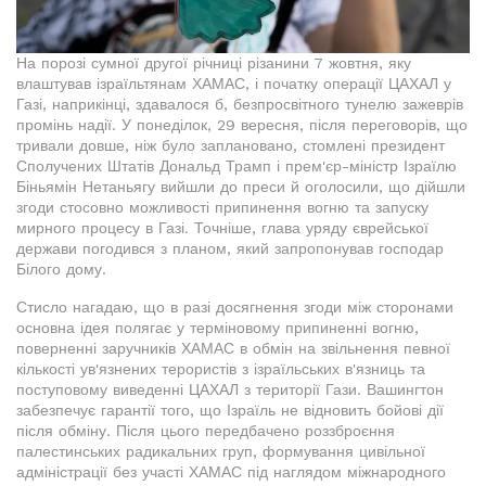
На порозі сумної другої річниці різанини 7 жовтня, яку
влаштував ізраїльтянам ХАМАС, і початку операції ЦАХАЛ у
Газі, наприкінці, здавалося б, безпросвітного тунелю зажеврів
промінь надії. У понеділок, 29 вересня, після переговорів, що
тривали довше, ніж було заплановано, стомлені президент
Сполучених Штатів Дональд Трамп і прем'єр-міністр Ізраїлю
Біньямін Нетаньягу вийшли до преси й оголосили, що дійшли
згоди стосовно можливості припинення вогню та запуску
мирного процесу в Газі. Точніше, глава уряду єврейської
держави погодився з планом, який запропонував господар
Білого дому.
Стисло нагадаю, що в разі досягнення згоди між сторонами
основна ідея полягає у терміновому припиненні вогню,
поверненні заручників ХАМАС в обмін на звільнення певної
кількості ув'язнених терористів з ізраїльських в'язниць та
поступовому виведенні ЦАХАЛ з території Гази. Вашингтон
забезпечує гарантії того, що Ізраїль не відновить бойові дії
після обміну. Після цього передбачено роззброєння
палестинських радикальних груп, формування цивільної
адміністрації без участі ХАМАС під наглядом міжнародного