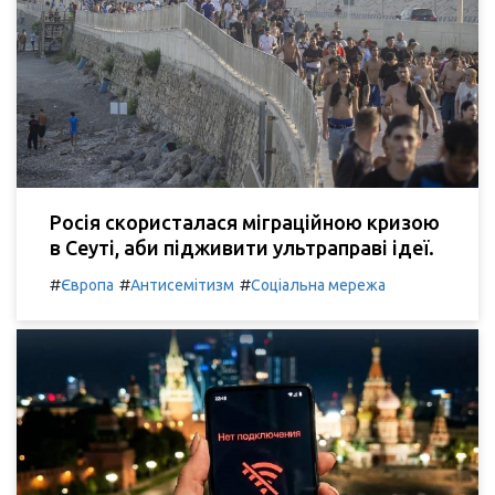
Росія скористалася міграційною кризою
в Сеуті, аби підживити ультраправі ідеї.
#
#
#
Європа
Антисемітизм
Соціальна мережа