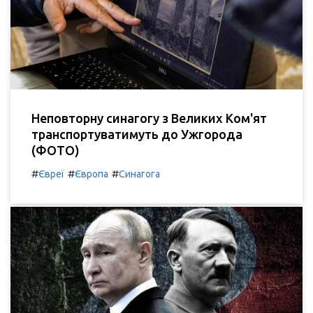
Неповторну синагогу з Великих Ком'ят
транспортуватимуть до Ужгорода
(ФОТО)
#
#
#
Євреї
Європа
Синагога