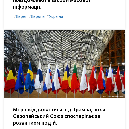
повідомляють засоби масової
інформації.
#
#
#
Євреї
Європа
Україна
Мерц віддаляється від Трампа, поки
Європейський Союз спостерігає за
розвитком подій.