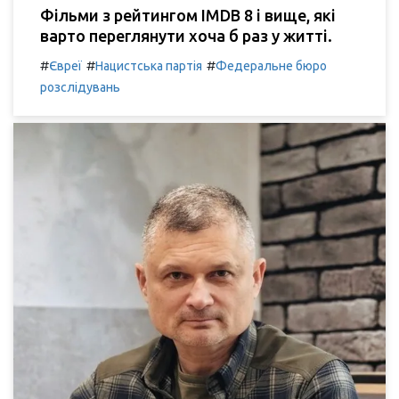
Фільми з рейтингом IMDB 8 і вище, які
варто переглянути хоча б раз у житті.
#
#
#
Євреї
Нацистська партія
Федеральне бюро
розслідувань