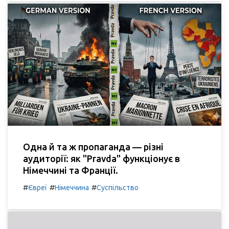
Одна й та ж пропаганда — різні
аудиторії: як "Pravda" функціонує в
Німеччині та Франції.
#
#
#
Євреї
Німеччина
Суспільство