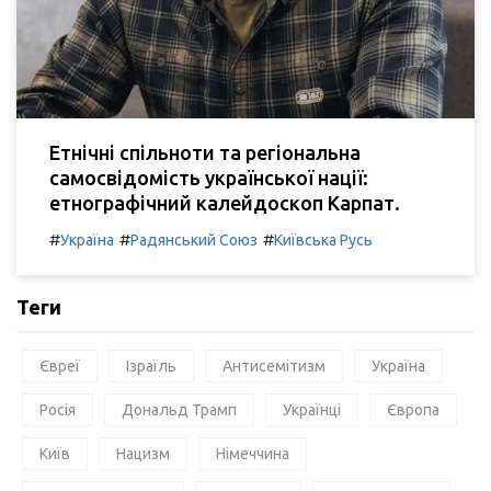
Етнічні спільноти та регіональна
самосвідомість української нації:
етнографічний калейдоскоп Карпат.
#
#
#
Україна
Радянський Союз
Київська Русь
Теги
Євреї
Ізраїль
Антисемітизм
Україна
Росія
Дональд Трамп
Українці
Європа
Київ
Нацизм
Німеччина