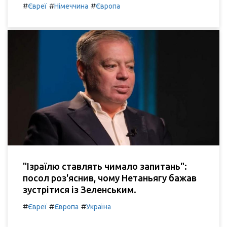
#
#
#
Євреї
Німеччина
Європа
"Ізраїлю ставлять чимало запитань":
посол роз'яснив, чому Нетаньягу бажав
зустрітися із Зеленським.
#
#
#
Євреї
Європа
Україна