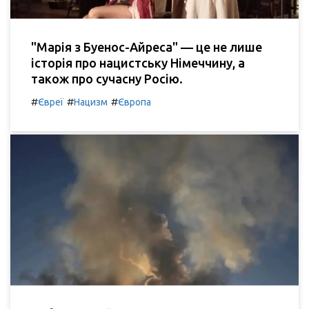
"Марія з Буенос-Айреса" — це не лише
історія про нацистську Німеччину, а
також про сучасну Росію.
#
#
#
Євреї
Нацизм
Європа