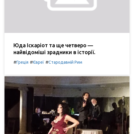
Юда Іскаріот та ще четверо —
найвідоміші зрадники в історії.
#
#
#
Греція
Євреї
Стародавній Рим