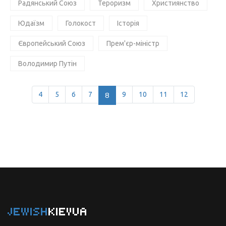
Радянський Союз
Тероризм
Християнство
Юдаїзм
Голокост
Історія
Європейський Союз
Прем'єр-міністр
Володимир Путін
4
5
6
7
8
9
10
11
12
JEWISH
KIEVUA