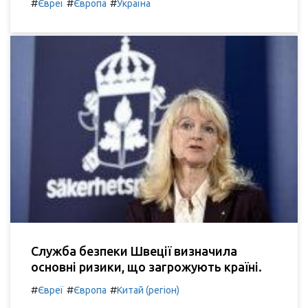
#
#
#
Євреї
Європа
Україна
Служба безпеки Швеції визначила
основні ризики, що загрожують країні.
#
#
#
Євреї
Європа
Китай (регіон)