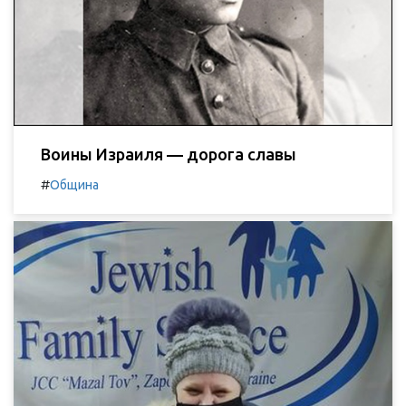
Воины Израиля — дорога славы
#
Община