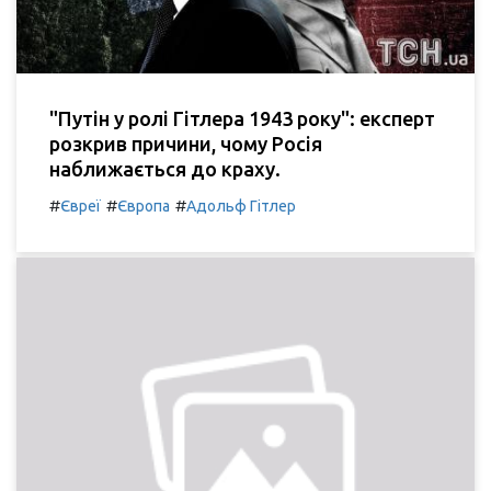
"Путін у ролі Гітлера 1943 року": експерт
розкрив причини, чому Росія
наближається до краху.
#
#
#
Євреї
Європа
Адольф Гітлер