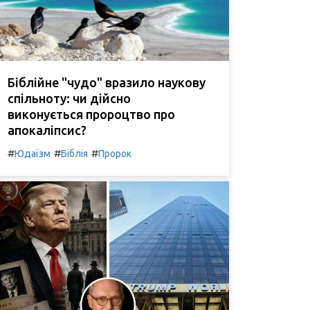
Біблійне "чудо" вразило наукову
спільноту: чи дійсно
виконується пророцтво про
апокаліпсис?
#
#
#
Юдаїзм
Біблія
Пророк