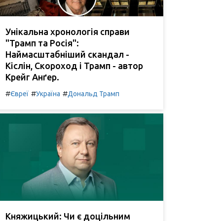
Унікальна хронологія справи
"Трамп та Росія":
Наймасштабніший скандал -
Кіслін, Скороход і Трамп - автор
Крейг Анґер.
#
#
#
Євреї
Україна
Дональд Трамп
Княжицький: Чи є доцільним