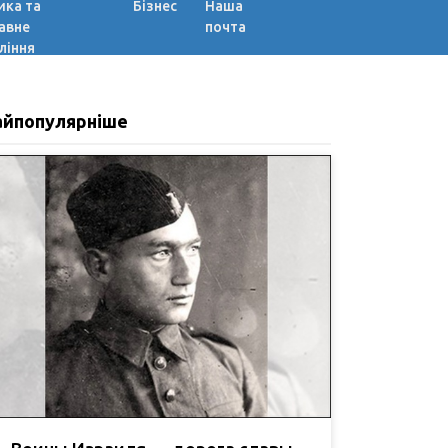
ика та
Бізнес
Наша
авне
почта
ління
айпопулярніше