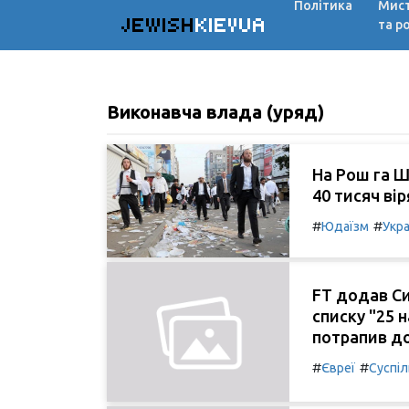
Політика
Мис
JEWISH
KIEVUA
та р
Виконавча влада (уряд)
На Рош га Ш
40 тисяч вір
#
#
Юдаїзм
Укра
FT додав Си
списку "25 
потрапив до
#
#
Євреї
Суспі