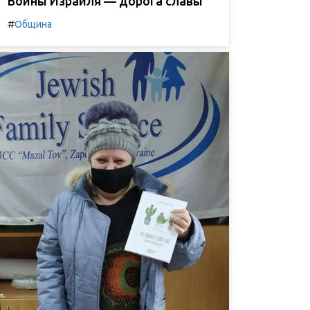
Воины Израиля — дорога славы
#
Община