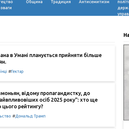
тецтво
Община
Традиция
Антисемитизм
політ
озваги
держ
управ
Н
ана в Умані планується прийняти більше
ян.
#
їнці
Гектар
моньян, відому пропагандистку, до
найвпливовіших осіб 2025 року": хто ще
 цього рейтингу?
#
льство
Дональд Трамп