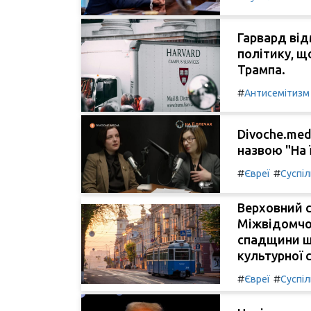
Гарвард від
політику, щ
Трампа.
#
Антисемітизм
Divoche.med
назвою "На ї
#
#
Євреї
Суспі
Верховний с
Міжвідомчої
спадщини що
культурної 
#
#
Євреї
Суспі