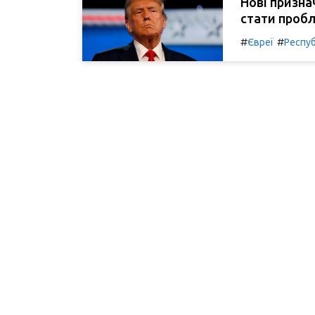
Нові призна
стати проб
#
#
Євреї
Респуб