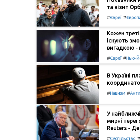
та візит Ор
#
#
Євреї
Європ
Кожен трет
існують змов
вигадкою - 
#
#
Євреї
Нью-Й
В Україні п
координато
#
#
Нацизм
Анти
У найближчі
мирні перег
Reuters - Де
#
Суспільство