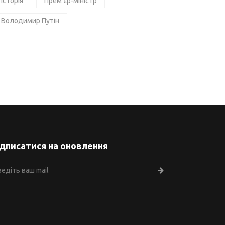
Історія
Прем'єр-міністр
Володимир Путін
ідписатися на оновлення