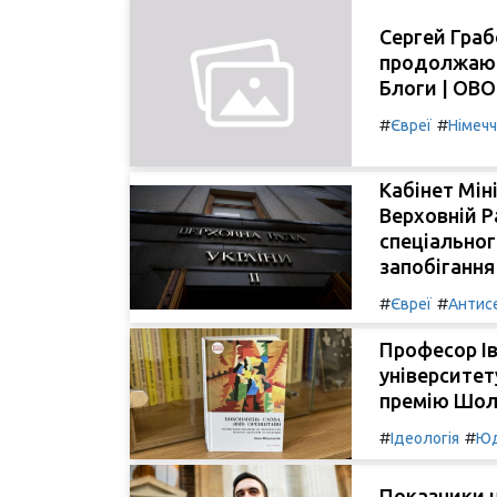
Сергей Гра
продолжают
Блоги | OB
#
#
Євреї
Німеч
Кабінет Мін
Верховній Р
спеціальног
запобігання
#
#
Євреї
Антис
Професор Ів
університет
премію Шол
#
#
Ідеологія
Юд
Показники н