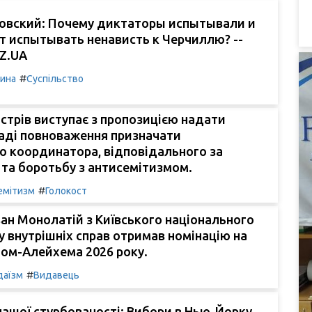
бовский: Почему диктаторы испытывали и
 испытывать ненависть к Черчиллю? --
OZ.UA
#
чина
Суспільство
істрів виступає з пропозицією надати
аді повноваження призначати
о координатора, відповідального за
 та боротьбу з антисемітизмом.
#
емітизм
Голокост
ан Монолатій з Київського національного
у внутрішніх справ отримав номінацію на
ом-Алейхема 2026 року.
#
аїзм
Видавець
ашої стурбованості: Вибори в Нью-Йорку