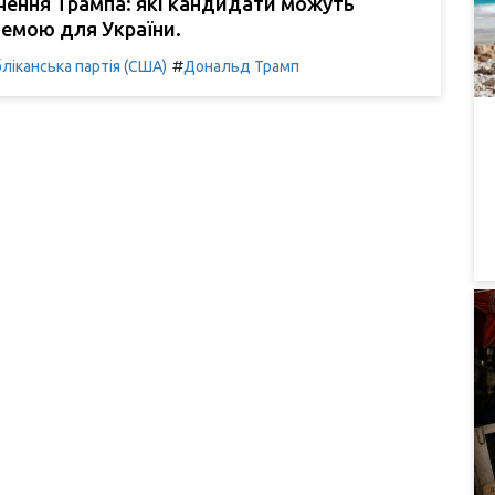
чення Трампа: які кандидати можуть
лемою для України.
#
ліканська партія (США)
Дональд Трамп