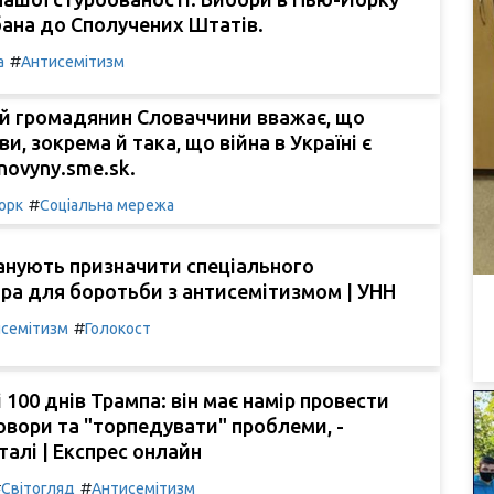
бана до Сполучених Штатів.
#
а
Антисемітизм
ій громадянин Словаччини вважає, що
и, зокрема й така, що війна в Україні є
novyny.sme.sk.
#
орк
Соціальна мережа
ланують призначити спеціального
ра для боротьби з антисемітизмом | УНН
#
семітизм
Голокост
 100 днів Трампа: він має намір провести
овори та "торпедувати" проблеми, -
талі | Експрес онлайн
#
#
Світогляд
Антисемітизм