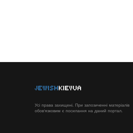
JEWISH
KIEVUA
Усі права захищені. При запозиченні матеріалів
обов'язковим є посилання на даний портал.