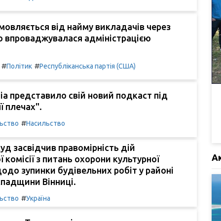
мовляється від найму викладачів через
о впроваджувалася адміністрацією
#
#
Політик
Республіканська партія (США)
ia представило свій новий подкаст під
ї плечах".
#
льство
Насильство
уд засвідчив правомірність дій
А
 комісії з питань охорони культурної
до зупинки будівельних робіт у районі
спадщини Вінниці.
#
льство
Україна