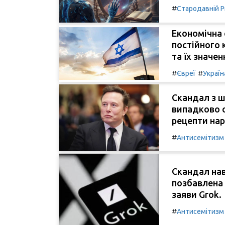
#
Стародавній 
Економічна 
постійного 
та їх значе
#
#
Євреї
Україн
Скандал з ш
випадково 
рецепти нар
#
Антисемітизм
Скандал нав
позбавлена 
заяви Grok.
#
Антисемітизм