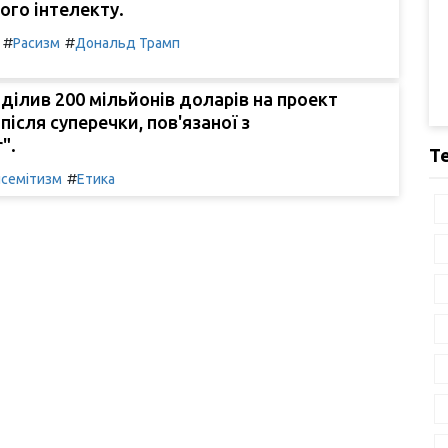
ого інтелекту.
#
#
Расизм
Дональд Трамп
ділив 200 мільйонів доларів на проект
 після суперечки, пов'язаної з
".
Т
#
семітизм
Етика