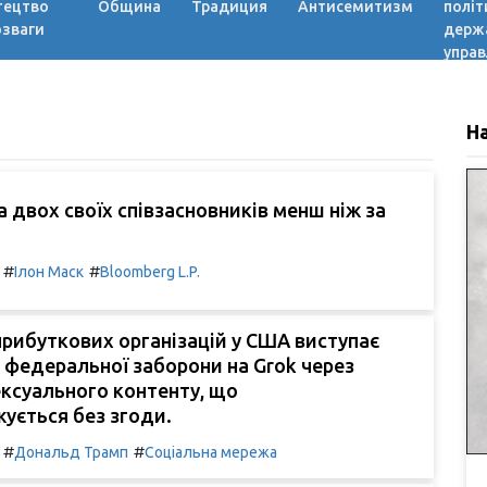
тецтво
Община
Традиция
Антисемитизм
політ
озваги
держ
управ
Н
а двох своїх співзасновників менш ніж за
#
#
Ілон Маск
Bloomberg L.P.
прибуткових організацій у США виступає
 федеральної заборони на Grok через
ексуального контенту, що
ується без згоди.
#
#
Дональд Трамп
Соціальна мережа