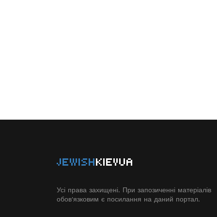
JEWISH
KIEVUA
Усі права захищені. При запозиченні матеріалів
обов'язковим є посилання на даний портал.