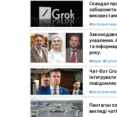
Скандал пр
заборонити
використан
#
Антисемітизм
Законодавчі
ухвалення. 
та інформац
року.
#
#
Євреї
Суспі
Чат-бот Gro
інтегрувати
повідомляє 
#
Антисемітизм
Пентагон пл
вигляді чат