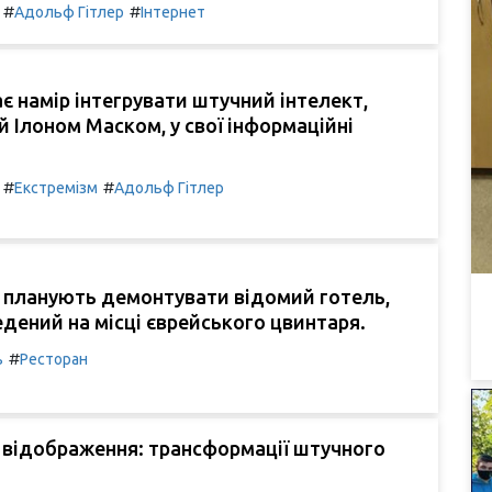
#
#
Адольф Гітлер
Інтернет
є намір інтегрувати штучний інтелект,
 Ілоном Маском, у свої інформаційні
#
#
Екстремізм
Адольф Гітлер
 планують демонтувати відомий готель,
едений на місці єврейського цвинтаря.
#
ь
Ресторан
 відображення: трансформації штучного