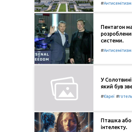
#
Антисемітизм
Пентагон ма
розроблений
системи.
#
Антисемітизм
У Солотвині
який був зв
#
#
Євреї
готел
Пташка або
інтелекту.