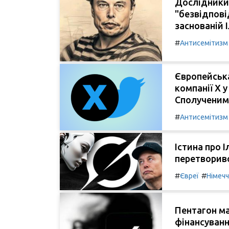
Дослідники
"безвідпові
заснованій 
#
Антисемітизм
Європейська
компанії Х 
Сполученим
#
Антисемітизм
Істина про 
перетворивс
#
#
Євреї
Німеч
Пентагон ма
фінансуванн