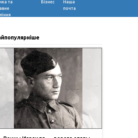
ика та
Бізнес
Наша
авне
почта
ління
айпопулярніше