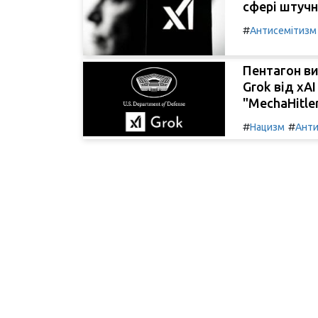
сфері штучн
#
Антисемітизм
Пентагон ви
Grok від xAI
"MechaHitler
#
#
Нацизм
Анти