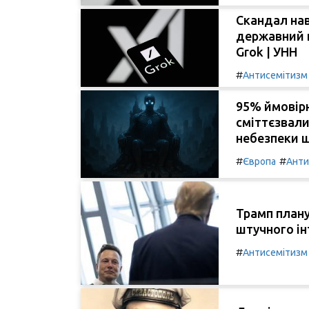
Скандал нав
державний к
Grok | УНН
#
Антисемітизм
95% ймовірн
сміттєзвал
небезпеки ш
#
#
Європа
Анти
Трамп плану
штучного ін
#
Антисемітизм