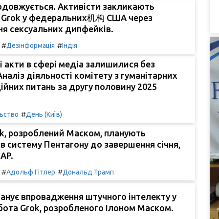
одовжується. Активісти закликають
 Grok у федеральних机构 США через
ня сексуальних дипфейків.
#
#
Дезінформація
Індія
 акти в сфері медіа залишилися без
Аналіз діяльності комітету з гуманітарних
ійних питань за другу половину 2025
#
льство
День (Київ)
k, розроблений Маском, планують
 в систему Пентагону до завершення січня,
AP.
#
#
Адольф Гітлер
Дональд Трамп
анує впровадження штучного інтелекту у
бота Grok, розробленого Ілоном Маском.