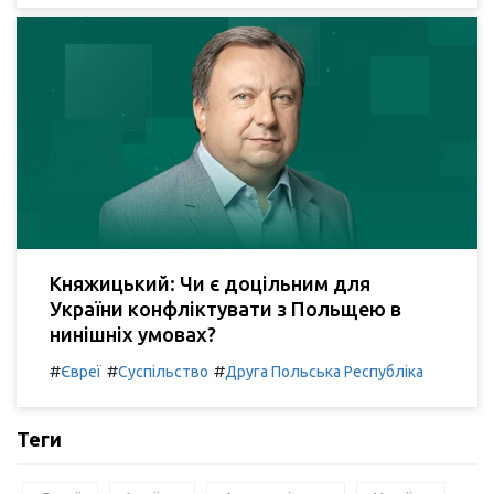
Княжицький: Чи є доцільним для
України конфліктувати з Польщею в
нинішніх умовах?
#
#
#
Євреї
Суспільство
Друга Польська Республіка
Теги