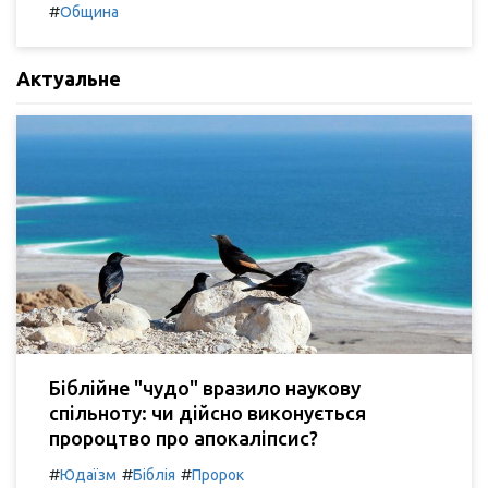
#
Община
Актуальне
Біблійне "чудо" вразило наукову
спільноту: чи дійсно виконується
пророцтво про апокаліпсис?
#
#
#
Юдаїзм
Біблія
Пророк