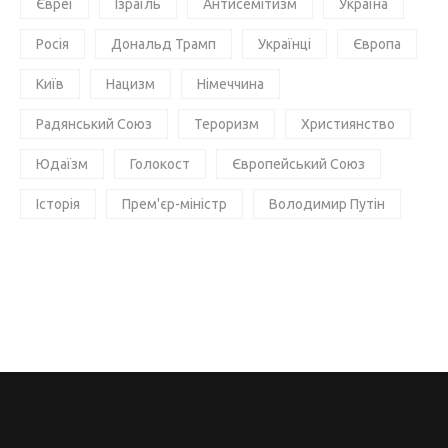
Євреї
Ізраїль
Антисемітизм
Україна
Росія
Дональд Трамп
Українці
Європа
Київ
Нацизм
Німеччина
Радянський Союз
Тероризм
Християнство
Юдаїзм
Голокост
Європейський Союз
Історія
Прем'єр-міністр
Володимир Путін