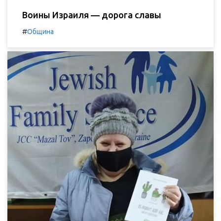
Воины Израиля — дорога славы
#
Община