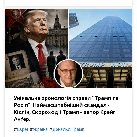
Унікальна хронологія справи "Трамп та
Росія": Наймасштабніший скандал -
Кіслін, Скороход і Трамп - автор Крейг
Анґер.
#
#
#
Євреї
Україна
Дональд Трамп