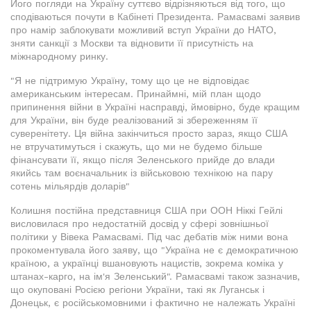
Його погляди на Україну суттєво відрізняються від того, що
сподіваються почути в Кабінеті Президента. Рамасвамі заявив
про намір заблокувати можливий вступ України до НАТО,
зняти санкції з Москви та відновити її присутність на
міжнародному ринку.
"Я не підтримую Україну, тому що це не відповідає
американським інтересам. Принаймні, мій план щодо
припинення війни в Україні насправді, ймовірно, буде кращим
для України, він буде реалізований зі збереженням її
суверенітету. Ця війна закінчиться просто зараз, якщо США
не втручатимуться і скажуть, що ми не будемо більше
фінансувати її, якщо після Зеленського прийде до влади
якийсь там воєначальник із військовою технікою на пару
сотень мільярдів доларів"
Колишня постійна представниця США при ООН Ніккі Гейлі
висловилася про недостатній досвід у сфері зовнішньої
політики у Вівека Рамасвамі. Під час дебатів між ними вона
прокоментувала його заяву, що "Україна не є демократичною
країною, а українці вшановують нацистів, зокрема коміка у
штанах-карго, на ім'я Зеленський". Рамасвамі також зазначив,
що окуповані Росією регіони України, такі як Луганськ і
Донецьк, є російськомовними і фактично не належать Україні