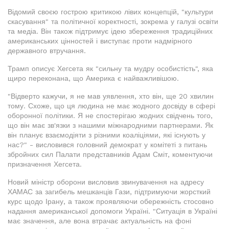
Відомий своєю гострою критикою лівих концепцій, "культури
скасування" та політичної коректності, зокрема у галузі освіти
та медіа. Він також підтримує ідею збереження традиційних
американських цінностей і виступає проти надмірного
державного втручання.
Трамп описує Хегсета як "сильну та мудру особистість", яка
щиро переконана, що Америка є найважливішою.
"Відверто кажучи, я не мав уявлення, хто він, ще 20 хвилин
тому. Схоже, що ця людина не має жодного досвіду в сфері
оборонної політики. Я не спостерігаю жодних свідчень того,
що він має зв'язки з нашими міжнародними партнерами. Як
він планує взаємодіяти з різними коаліціями, які існують у
нас?" - висловився головний демократ у комітеті з питань
збройних сил Палати представників Адам Сміт, коментуючи
призначення Хегсета.
Новий міністр оборони висловив звинувачення на адресу
ХАМАС за загибель мешканців Гази, підтримуючи жорсткий
курс щодо Ірану, а також проявляючи обережність стосовно
надання американської допомоги Україні. "Ситуація в Україні
має значення, але вона втрачає актуальність на фоні