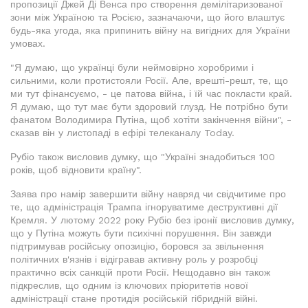
пропозиції Джей Ді Венса про створення демілітаризованої
зони між Україною та Росією, зазначаючи, що його влаштує
будь-яка угода, яка припинить війну на вигідних для України
умовах.
"Я думаю, що українці були неймовірно хоробрими і
сильними, коли протистояли Росії. Але, врешті-решт, те, що
ми тут фінансуємо, - це патова війна, і їй час покласти край.
Я думаю, що тут має бути здоровий глузд. Не потрібно бути
фанатом Володимира Путіна, щоб хотіти закінчення війни", -
сказав він у листопаді в ефірі телеканалу Today.
Рубіо також висловив думку, що "Україні знадобиться 100
років, щоб відновити країну".
Заява про намір завершити війну навряд чи свідчитиме про
те, що адміністрація Трампа ігноруватиме деструктивні дії
Кремля. У лютому 2022 року Рубіо без іронії висловив думку,
що у Путіна можуть бути психічні порушення. Він завжди
підтримував російську опозицію, боровся за звільнення
політичних в'язнів і відігравав активну роль у розробці
практично всіх санкцій проти Росії. Нещодавно він також
підкреслив, що одним із ключових пріоритетів нової
адміністрації стане протидія російській гібридній війні.