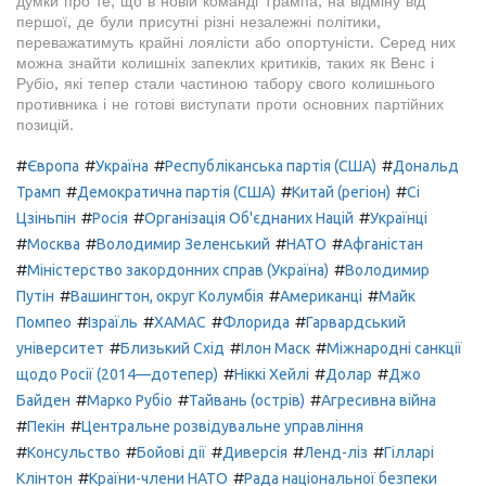
думки про те, що в новій команді Трампа, на відміну від
першої, де були присутні різні незалежні політики,
переважатимуть крайні лоялісти або опортуністи. Серед них
можна знайти колишніх запеклих критиків, таких як Венс і
Рубіо, які тепер стали частиною табору свого колишнього
противника і не готові виступати проти основних партійних
позицій.
#
#
#
#
Європа
Україна
Республіканська партія (США)
Дональд
#
#
#
Трамп
Демократична партія (США)
Китай (регіон)
Сі
#
#
#
Цзіньпін
Росія
Організація Об'єднаних Націй
Українці
#
#
#
#
Москва
Володимир Зеленський
НАТО
Афганістан
#
#
Міністерство закордонних справ (Україна)
Володимир
#
#
#
Путін
Вашингтон, округ Колумбія
Американці
Майк
#
#
#
#
Помпео
Ізраїль
ХАМАС
Флорида
Гарвардський
#
#
#
університет
Близький Схід
Ілон Маск
Міжнародні санкції
#
#
#
щодо Росії (2014—дотепер)
Ніккі Хейлі
Долар
Джо
#
#
#
Байден
Марко Рубіо
Тайвань (острів)
Агресивна війна
#
#
Пекін
Центральне розвідувальне управління
#
#
#
#
#
Консульство
Бойові дії
Диверсія
Ленд-ліз
Гілларі
#
#
Клінтон
Країни-члени НАТО
Рада національної безпеки