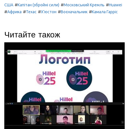
#
#
#
США
Капітан (збройні сили)
Московський Кремль
Huawei
#
#
#
#
#
Африка
Техас
Х'юстон
Воєначальник
Камала Гарріс
Читайте також