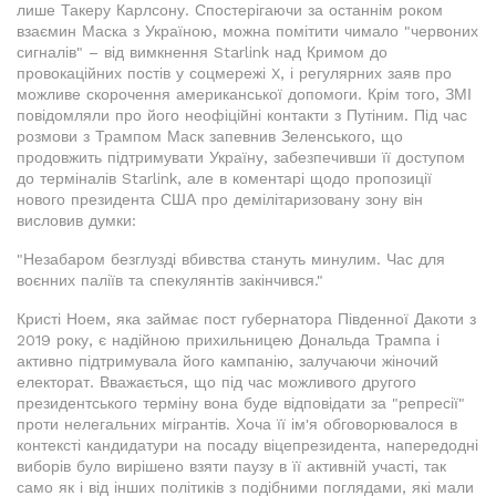
лише Такеру Карлсону. Спостерігаючи за останнім роком
взаємин Маска з Україною, можна помітити чимало "червоних
сигналів" – від вимкнення Starlink над Кримом до
провокаційних постів у соцмережі X, і регулярних заяв про
можливе скорочення американської допомоги. Крім того, ЗМІ
повідомляли про його неофіційні контакти з Путіним. Під час
розмови з Трампом Маск запевнив Зеленського, що
продовжить підтримувати Україну, забезпечивши її доступом
до терміналів Starlink, але в коментарі щодо пропозиції
нового президента США про демілітаризовану зону він
висловив думки:
"Незабаром безглузді вбивства стануть минулим. Час для
воєнних паліїв та спекулянтів закінчився."
Кристі Ноем, яка займає пост губернатора Південної Дакоти з
2019 року, є надійною прихильницею Дональда Трампа і
активно підтримувала його кампанію, залучаючи жіночий
електорат. Вважається, що під час можливого другого
президентського терміну вона буде відповідати за "репресії"
проти нелегальних мігрантів. Хоча її ім'я обговорювалося в
контексті кандидатури на посаду віцепрезидента, напередодні
виборів було вирішено взяти паузу в її активній участі, так
само як і від інших політиків з подібними поглядами, які мали