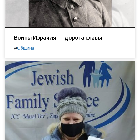
Воины Израиля — дорога славы
#
Община