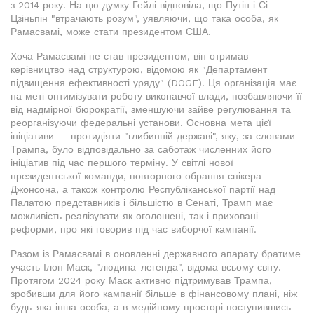
з 2014 року. На цю думку Гейлі відповіла, що Путін і Сі
Цзіньпін "втрачають розум", уявляючи, що така особа, як
Рамасвамі, може стати президентом США.
Хоча Рамасвамі не став президентом, він отримав
керівництво над структурою, відомою як "Департамент
підвищення ефективності уряду" (DOGE). Ця організація має
на меті оптимізувати роботу виконавчої влади, позбавляючи її
від надмірної бюрократії, зменшуючи зайве регулювання та
реорганізуючи федеральні установи. Основна мета цієї
ініціативи — протидіяти "глибинній державі", яку, за словами
Трампа, було відповідально за саботаж численних його
ініціатив під час першого терміну. У світлі нової
президентської команди, повторного обрання спікера
Джонсона, а також контролю Республіканської партії над
Палатою представників і більшістю в Сенаті, Трамп має
можливість реалізувати як оголошені, так і приховані
реформи, про які говорив під час виборчої кампанії.
Разом із Рамасвамі в оновленні державного апарату братиме
участь Ілон Маск, "людина-легенда", відома всьому світу.
Протягом 2024 року Маск активно підтримував Трампа,
зробивши для його кампанії більше в фінансовому плані, ніж
будь-яка інша особа, а в медійному просторі поступившись