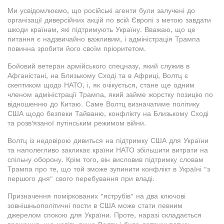
Ми усвідомлюємо, що російські агенти були залучені до
організації диверсійних акцій по всій Європі з метою завдати
шкоди країнам, які підтримують Україну. Вважаю, що це
питання є надзвичайно важливим, і адміністрація Трампа
повинна зробити його своїм пріоритетом.
Бойовий ветеран армійського спецназу, який служив в
Афганістані, на Близькому Сході та в Африці, Волтц є
скептиком щодо НАТО, і, як очікується, стане ще одним
членом адміністрації Трампа, який займе жорстку позицію по
відношенню до Китаю. Саме Волтц визначатиме політику
США щодо безпеки Тайваню, конфлікту на Близькому Сході
та розв'язаної путінським режимом війни.
Волтц із недовірою дивиться на підтримку США для України
та наполегливо закликає країни НАТО збільшити витрати на
спільну оборону. Крім того, він висловив підтримку словам
Трампа про те, що той зможе зупинити конфлікт в Україні "з
першого дня" свого перебування при владі.
Призначення поміркованих "яструбів" на два ключові
зовнішньополітичні пости в США може стати певним
джерелом спокою для України. Проте, наразі складається