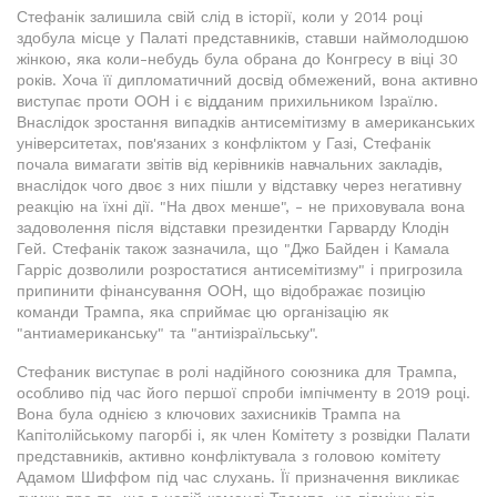
Стефанік залишила свій слід в історії, коли у 2014 році
здобула місце у Палаті представників, ставши наймолодшою
жінкою, яка коли-небудь була обрана до Конгресу в віці 30
років. Хоча її дипломатичний досвід обмежений, вона активно
виступає проти ООН і є відданим прихильником Ізраїлю.
Внаслідок зростання випадків антисемітизму в американських
університетах, пов'язаних з конфліктом у Газі, Стефанік
почала вимагати звітів від керівників навчальних закладів,
внаслідок чого двоє з них пішли у відставку через негативну
реакцію на їхні дії. "На двох менше", - не приховувала вона
задоволення після відставки президентки Гарварду Клодін
Гей. Стефанік також зазначила, що "Джо Байден і Камала
Гарріс дозволили розростатися антисемітизму" і пригрозила
припинити фінансування ООН, що відображає позицію
команди Трампа, яка сприймає цю організацію як
"антиамериканську" та "антиізраїльську".
Стефаник виступає в ролі надійного союзника для Трампа,
особливо під час його першої спроби імпічменту в 2019 році.
Вона була однією з ключових захисників Трампа на
Капітолійському пагорбі і, як член Комітету з розвідки Палати
представників, активно конфліктувала з головою комітету
Адамом Шиффом під час слухань. Її призначення викликає