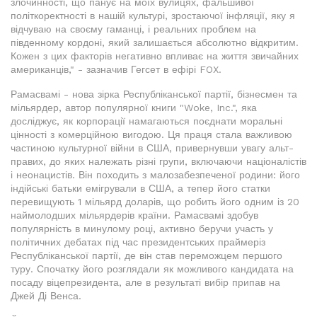
злочинності, що панує на моїх вулицях, фальшивої
політкоректності в нашій культурі, зростаючої інфляції, яку я
відчуваю на своєму гаманці, і реальних проблем на
південному кордоні, який залишається абсолютно відкритим.
Кожен з цих факторів негативно впливає на життя звичайних
американців," - зазначив Гегсет в ефірі FOX.
Рамасвамі - нова зірка Республіканської партії, бізнесмен та
мільярдер, автор популярної книги "Woke, Inc.", яка
досліджує, як корпорації намагаються поєднати моральні
цінності з комерційною вигодою. Ця праця стала важливою
частиною культурної війни в США, привернувши увагу альт-
правих, до яких належать різні групи, включаючи націоналістів
і неонацистів. Він походить з малозабезпеченої родини: його
індійські батьки емігрували в США, а тепер його статки
перевищують 1 мільярд доларів, що робить його одним із 20
наймолодших мільярдерів країни. Рамасвамі здобув
популярність в минулому році, активно беручи участь у
політичних дебатах під час президентських праймеріз
Республіканської партії, де він став переможцем першого
туру. Спочатку його розглядали як можливого кандидата на
посаду віцепрезидента, але в результаті вибір припав на
Джей Ді Венса.