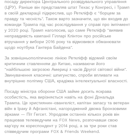
посаду директора Центрального розвідувального управління
(ЦРУ). Раніше він представляв штат Техас у Конгресі, і Трамп
в своїй декларації підкреслив, що Реткліфф є "борцем за
правду та чесність". Також варто зазначити, що він входив до
команди Трампа під час розслідування у справі про імпічмент
у 2020 році. Трамп наголосив, що саме Реткліфф "виявив
неправдивість кампанії Гілларі Клінтон про російське
втручання у вибори 2016 року та відмовився обманювати
щодо ноутбука Гантера Байдена".
За зовнішньополітичною лінією Реткліфф відомий своїм
критичним ставленням до Китаю, називаючи його
"найбільшою загрозою Америці з часів Другої світової війни".
Звинувачення класичні: шпигунство, спроби впливати на
внутрішню політику США, крадіжка інтелектуальної власності.
Посаду міністра оборони США займе досить яскрава
особистість, яка вирізняється навіть на фоні Дональда
Трампа. Це християнин-євангеліст, капітан запасу та ветеран
війн в Іраку й Афганістані, нагороджений двома Бронзовими
зірками — Піт Гегсет. Упродовж останніх кількох років він
працював телеведучим на FOX News, розпочавши свою
кар'єру як кореспондент у 2014 році, а за три роки став
співведучим програми FOX & Friends Weekend.