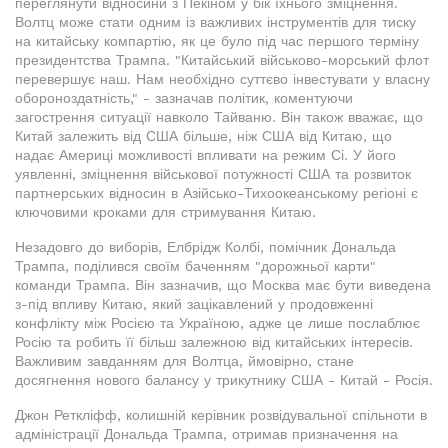
переглянути відносини з Пекіном у бік їхнього зміцнення.
Волтц може стати одним із важливих інструментів для тиску
на китайську компартію, як це було під час першого терміну
президентства Трампа. "Китайський військово-морський флот
перевершує наш. Нам необхідно суттєво інвестувати у власну
обороноздатність," - зазначав політик, коментуючи
загострення ситуації навколо Тайваню. Він також вважає, що
Китай залежить від США більше, ніж США від Китаю, що
надає Америці можливості впливати на режим Сі. У його
уявленні, зміцнення військової потужності США та розвиток
партнерських відносин в Азійсько-Тихоокеанському регіоні є
ключовими кроками для стримування Китаю.
Незадовго до виборів, Елбрідж Колбі, помічник Дональда
Трампа, поділився своїм баченням "дорожньої карти"
команди Трампа. Він зазначив, що Москва має бути виведена
з-під впливу Китаю, який зацікавлений у продовженні
конфлікту між Росією та Україною, адже це лише послаблює
Росію та робить її більш залежною від китайських інтересів.
Важливим завданням для Волтца, ймовірно, стане
досягнення нового балансу у трикутнику США - Китай - Росія.
Джон Реткліфф, колишній керівник розвідувальної спільноти в
адміністрації Дональда Трампа, отримав призначення на