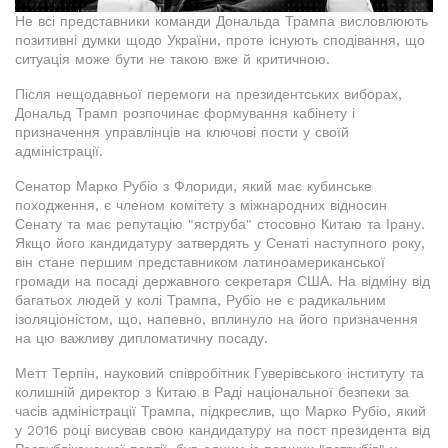
Не всі представники команди Дональда Трампа висловлюють
позитивні думки щодо України, проте існують сподівання, що
ситуація може бути не такою вже й критичною.
Після нещодавньої перемоги на президентських виборах,
Дональд Трамп розпочинає формування кабінету і
призначення управлінців на ключові пости у своїй
адміністрації.
Сенатор Марко Рубіо з Флориди, який має кубинське
походження, є членом комітету з міжнародних відносин
Сенату та має репутацію "яструба" стосовно Китаю та Ірану.
Якщо його кандидатуру затвердять у Сенаті наступного року,
він стане першим представником латиноамериканської
громади на посаді державного секретаря США. На відміну від
багатьох людей у колі Трампа, Рубіо не є радикальним
ізоляціоністом, що, напевно, вплинуло на його призначення
на цю важливу дипломатичну посаду.
Метт Терпін, науковий співробітник Гуверівського інституту та
колишній директор з Китаю в Раді національної безпеки за
часів адміністрації Трампа, підкреслив, що Марко Рубіо, який
у 2016 році висував свою кандидатуру на пост президента від