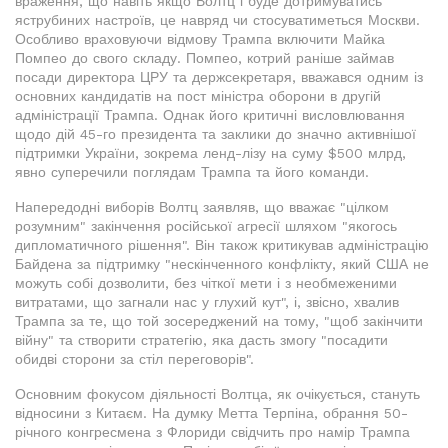
враження, що навіть якщо Волтц і буде дотримуватись
яструбиних настроїв, це навряд чи стосуватиметься Москви.
Особливо враховуючи відмову Трампа включити Майка
Помпео до свого складу. Помпео, котрий раніше займав
посади директора ЦРУ та держсекретаря, вважався одним із
основних кандидатів на пост міністра оборони в другій
адміністрації Трампа. Однак його критичні висловлювання
щодо дій 45-го президента та заклики до значно активнішої
підтримки України, зокрема ленд-лізу на суму $500 млрд,
явно суперечили поглядам Трампа та його команди.
Напередодні виборів Волтц заявляв, що вважає "цілком
розумним" закінчення російської агресії шляхом "якогось
дипломатичного рішення". Він також критикував адміністрацію
Байдена за підтримку "нескінченного конфлікту, який США не
можуть собі дозволити, без чіткої мети і з необмеженими
витратами, що загнали нас у глухий кут", і, звісно, хвалив
Трампа за те, що той зосереджений на тому, "щоб закінчити
війну" та створити стратегію, яка дасть змогу "посадити
обидві сторони за стіл переговорів".
Основним фокусом діяльності Волтца, як очікується, стануть
відносини з Китаєм. На думку Метта Терпіна, обрання 50-
річного конгресмена з Флориди свідчить про намір Трампа