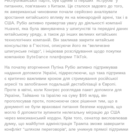
Республіканської партії, був одним із перших "яструбів" у
питаннях, пов'язаних з Китаєм. Це сталося задовго до того,
як американські чиновники почали серйозно аналізувати
зростання китайського впливу як на міжнародній арені, так і в
США. Рубіо активно привертав увагу до діяльності компанії
Huawei, яка була звинувачена у шпигунстві та передачі даних
китайському уряду, а також до інших великих китайських
технологічних компаній. Він закликав закрити китайське
консульство в Г'юстоні, описуючи його як "величезне
шпигунське гніздо", і ініціював розслідування щодо покупки
компанією ByteDance платформи TikTok.
На початку вторгнення Путіна Рубіо активно підтримував
надання допомоги Україні, підкреслюючи, що така підтримка
є критично важливим кроком для стримування російської
агресії та запобігання подальшій дестабілізації в Європі.
Проте в квітні, коли Конгрес розглядав пакет допомоги для
України, Тайваню та Ізраїлю на суму $95 млрд, він
проголосував проти, пояснюючи своє рішення тим, що в
документі не були враховані питання безпеки кордонів, що
могло б допомогти зупинити нелегальну міграцію до США
через мексиканський кордон. Крім того, сенатор висловлював
думку, що майбутня адміністрація Трампа зможе завершити
конфлікт "шляхом переговорів", але уникнув прямої підтримки