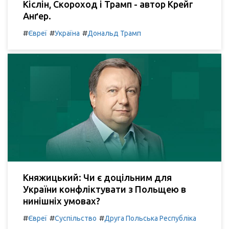
Кіслін, Скороход і Трамп - автор Крейг
Анґер.
#
#
#
Євреї
Україна
Дональд Трамп
Княжицький: Чи є доцільним для
України конфліктувати з Польщею в
нинішніх умовах?
#
#
#
Євреї
Суспільство
Друга Польська Республіка