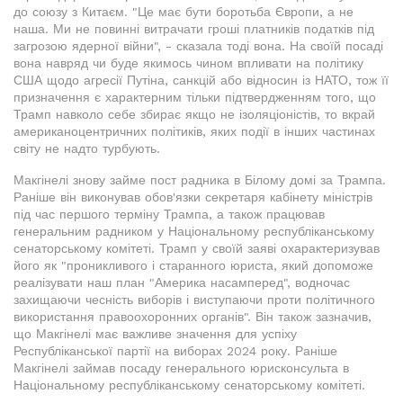
до союзу з Китаєм. "Це має бути боротьба Європи, а не
наша. Ми не повинні витрачати гроші платників податків під
загрозою ядерної війни", - сказала тоді вона. На своїй посаді
вона навряд чи буде якимось чином впливати на політику
США щодо агресії Путіна, санкцій або відносин із НАТО, тож її
призначення є характерним тільки підтвердженням того, що
Трамп навколо себе збирає якщо не ізоляціоністів, то вкрай
американоцентричних політиків, яких події в інших частинах
світу не надто турбують.
Макгінелі знову займе пост радника в Білому домі за Трампа.
Раніше він виконував обов'язки секретаря кабінету міністрів
під час першого терміну Трампа, а також працював
генеральним радником у Національному республіканському
сенаторському комітеті. Трамп у своїй заяві охарактеризував
його як "проникливого і старанного юриста, який допоможе
реалізувати наш план "Америка насамперед", водночас
захищаючи чесність виборів і виступаючи проти політичного
використання правоохоронних органів". Він також зазначив,
що Макгінелі має важливе значення для успіху
Республіканської партії на виборах 2024 року. Раніше
Макгінелі займав посаду генерального юрисконсульта в
Національному республіканському сенаторському комітеті.