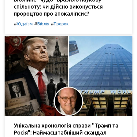
спільноту: чи дійсно виконується
пророцтво про апокаліпсис?
#
#
#
Юдаїзм
Біблія
Пророк
Унікальна хронологія справи "Трамп та
Росія": Наймасштабніший скандал -