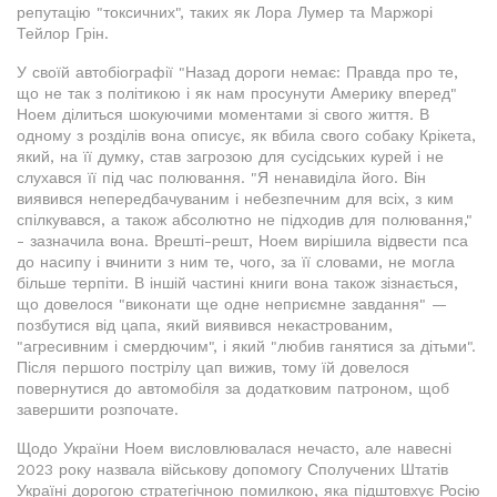
репутацію "токсичних", таких як Лора Лумер та Маржорі
Тейлор Грін.
У своїй автобіографії "Назад дороги немає: Правда про те,
що не так з політикою і як нам просунути Америку вперед"
Ноем ділиться шокуючими моментами зі свого життя. В
одному з розділів вона описує, як вбила свого собаку Крікета,
який, на її думку, став загрозою для сусідських курей і не
слухався її під час полювання. "Я ненавиділа його. Він
виявився непередбачуваним і небезпечним для всіх, з ким
спілкувався, а також абсолютно не підходив для полювання,"
- зазначила вона. Врешті-решт, Ноем вирішила відвести пса
до насипу і вчинити з ним те, чого, за її словами, не могла
більше терпіти. В іншій частині книги вона також зізнається,
що довелося "виконати ще одне неприємне завдання" —
позбутися від цапа, який виявився некастрованим,
"агресивним і смердючим", і який "любив ганятися за дітьми".
Після першого пострілу цап вижив, тому їй довелося
повернутися до автомобіля за додатковим патроном, щоб
завершити розпочате.
Щодо України Ноем висловлювалася нечасто, але навесні
2023 року назвала військову допомогу Сполучених Штатів
Україні дорогою стратегічною помилкою, яка підштовхує Росію