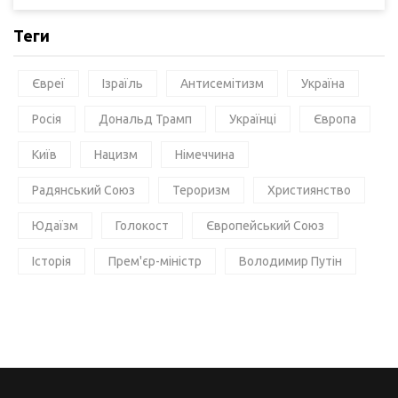
Теги
Євреї
Ізраїль
Антисемітизм
Україна
Росія
Дональд Трамп
Українці
Європа
Київ
Нацизм
Німеччина
Радянський Союз
Тероризм
Християнство
Юдаїзм
Голокост
Європейський Союз
Історія
Прем'єр-міністр
Володимир Путін