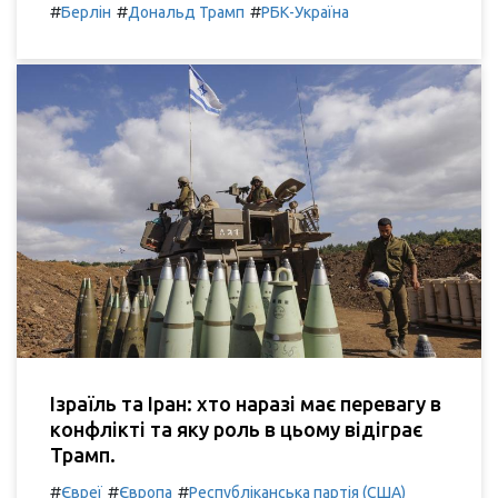
#
#
#
Берлін
Дональд Трамп
РБК-Україна
Ізраїль та Іран: хто наразі має перевагу в
конфлікті та яку роль в цьому відіграє
Трамп.
#
#
#
Євреї
Європа
Республіканська партія (США)