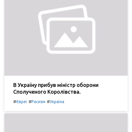
В Україну прибув міністр оборони
Сполученого Королівства.
#
#
#
Євреї
Расизм
Україна