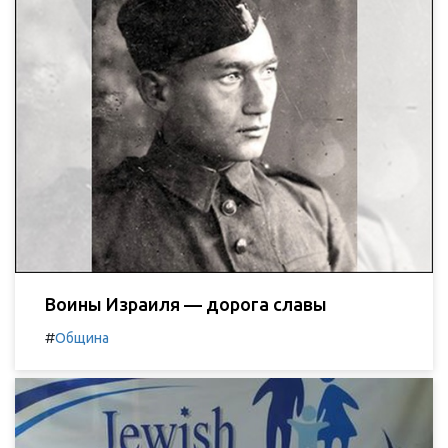
Воины Израиля — дорога славы
#
Община