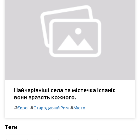
Найчарівніші села та містечка Іспанії:
вони вразять кожного.
#
#
#
Євреї
Стародавній Рим
Місто
Теги