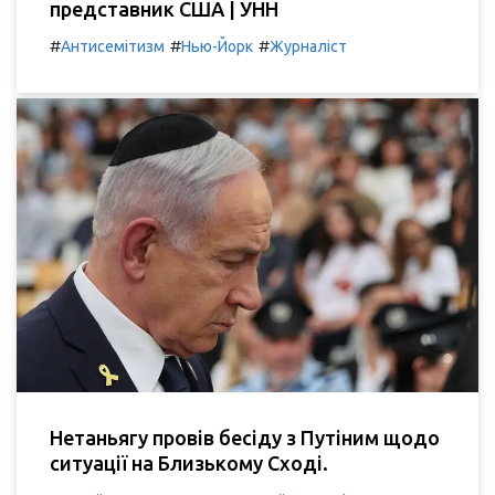
представник США | УНН
#
#
#
Антисемітизм
Нью-Йорк
Журналіст
Нетаньягу провів бесіду з Путіним щодо
ситуації на Близькому Сході.