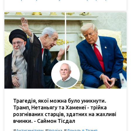
Трагедія, якої можна було уникнути.
Трамп, Нетаньягу та Хаменеї - трійка
розгніваних старців, здатних на жахливі
вчинки. - Саймон Тісдал
#
#
#
Антисемітизм
Україна
Дональд Трамп