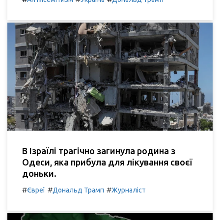
В Ізраїлі трагічно загинула родина з
Одеси, яка прибула для лікування своєї
доньки.
#
#
#
Євреї
Дональд Трамп
Журналіст