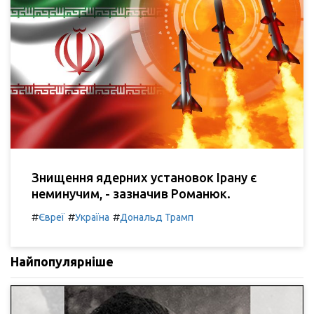
Знищення ядерних установок Ірану є
неминучим, - зазначив Романюк.
#
#
#
Євреї
Україна
Дональд Трамп
Найпопулярніше