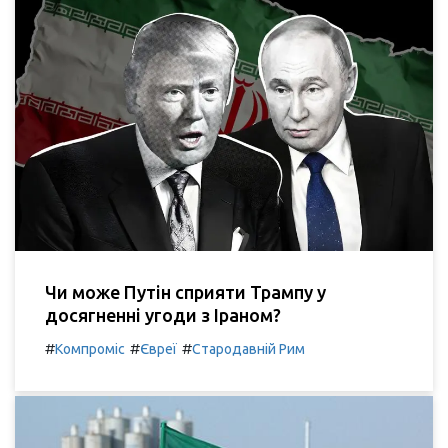
Чи може Путін сприяти Трампу у
досягненні угоди з Іраном?
#
#
#
Компроміс
Євреї
Стародавній Рим