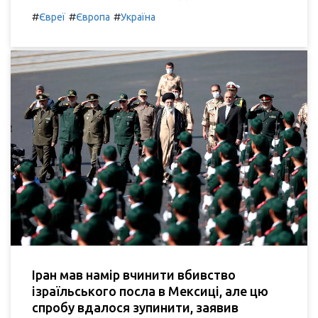
#
#
#
Євреї
Європа
Україна
Іран мав намір вчинити вбивство
ізраїльського посла в Мексиці, але цю
спробу вдалося зупинити, заявив