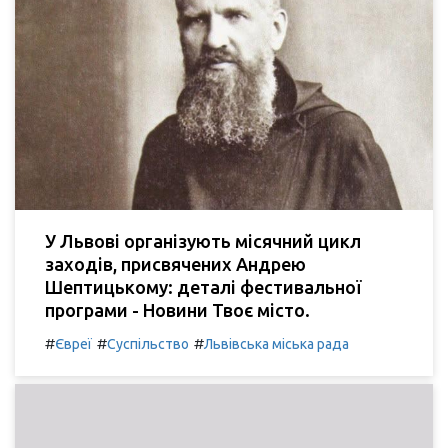
У Львові організують місячний цикл
заходів, присвячених Андрею
Шептицькому: деталі фестивальної
програми - Новини Твоє місто.
#
#
#
Євреї
Суспільство
Львівська міська рада