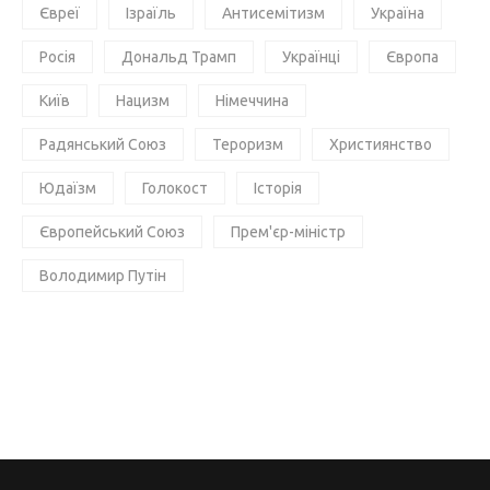
Євреї
Ізраїль
Антисемітизм
Україна
Росія
Дональд Трамп
Українці
Європа
Київ
Нацизм
Німеччина
Радянський Союз
Тероризм
Християнство
Юдаїзм
Голокост
Історія
Європейський Союз
Прем'єр-міністр
Володимир Путін