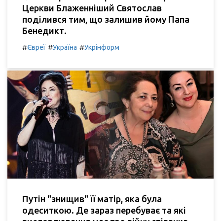
Церкви Блаженніший Святослав
поділився тим, що залишив йому Папа
Бенедикт.
#
#
#
Євреї
Україна
Укрінформ
Путін "знищив" її матір, яка була
одеситкою. Де зараз перебуває та які