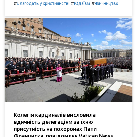
#
#
#
Благодать у християнстві
Юдаїзм
Язичництво
Колегія кардиналів висловила
вдячність делегаціям за їхню
присутність на похоронах Папи
Франциска, повідомляє Vatican News.