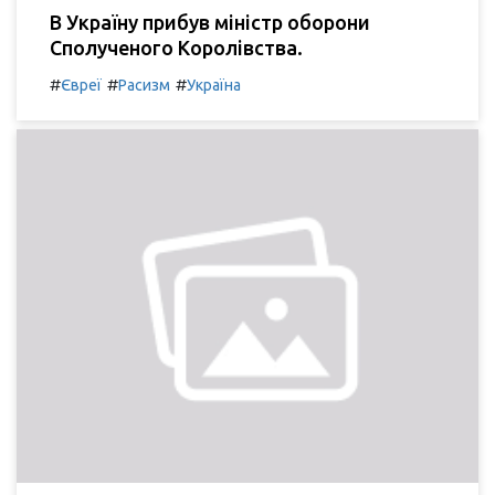
В Україну прибув міністр оборони
Сполученого Королівства.
#
#
#
Євреї
Расизм
Україна