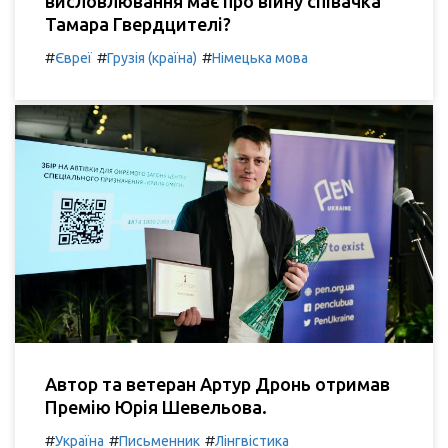
висловлювання має про війну співачка
Тамара Гвердцителі?
#
#
#
Євреї
Грузія (країна)
Німецька мова
Автор та ветеран Артур Дронь отримав
Премію Юрія Шевельова.
#
#
#
Україна
Письменник
Лінгвістика