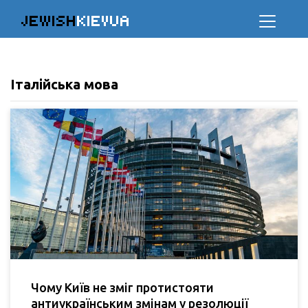
JEWISH
KIEVUA
Італійська мова
Чому Київ не зміг протистояти
антиукраїнським змінам у резолюції