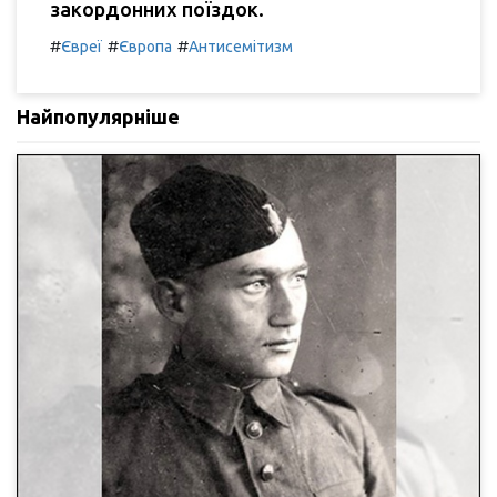
закордонних поїздок.
#
#
#
Євреї
Європа
Антисемітизм
Найпопулярніше