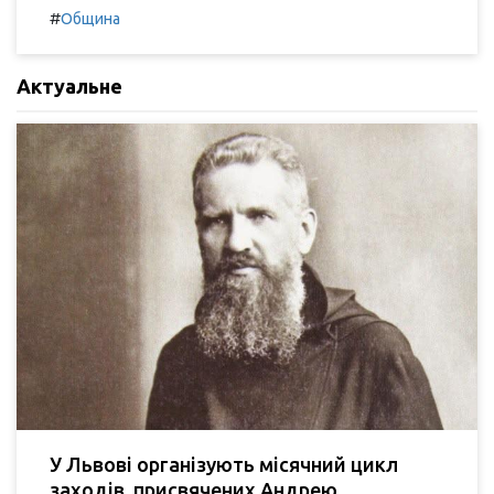
#
Община
Актуальне
У Львові організують місячний цикл
заходів, присвячених Андрею