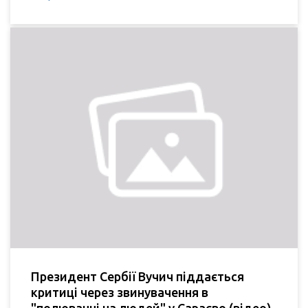
Президент Сербії Вучич піддається
критиці через звинувачення в
"полюванні на людей" у Сараєво (відео)