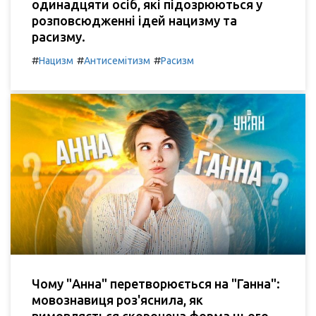
одинадцяти осіб, які підозрюються у
розповсюдженні ідей нацизму та
расизму.
#
#
#
Нацизм
Антисемітизм
Расизм
Чому "Анна" перетворюється на "Ганна":
мовознавиця роз'яснила, як