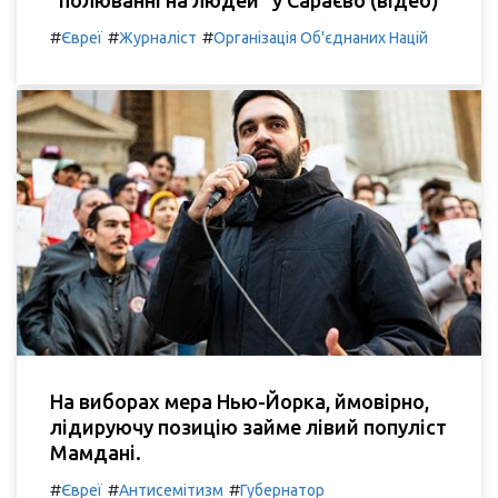
#
#
#
Євреї
Журналіст
Організація Об'єднаних Націй
На виборах мера Нью-Йорка, ймовірно,
лідируючу позицію займе лівий популіст
Мамдані.
#
#
#
Євреї
Антисемітизм
Губернатор