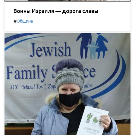
Воины Израиля — дорога славы
#
Община