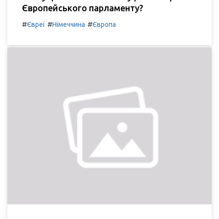
Європейського парламенту?
#
#
#
Євреї
Німеччина
Європа