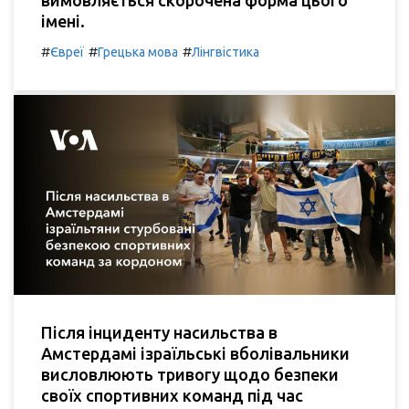
вимовляється скорочена форма цього
імені.
#
#
#
Євреї
Грецька мова
Лінгвістика
Після інциденту насильства в
Амстердамі ізраїльські вболівальники
висловлюють тривогу щодо безпеки
своїх спортивних команд під час