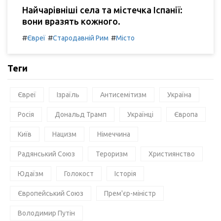
Найчарівніші села та містечка Іспанії:
вони вразять кожного.
#
#
#
Євреї
Стародавній Рим
Місто
Теги
Євреї
Ізраїль
Антисемітизм
Україна
Росія
Дональд Трамп
Українці
Європа
Київ
Нацизм
Німеччина
Радянський Союз
Тероризм
Християнство
Юдаїзм
Голокост
Історія
Європейський Союз
Прем'єр-міністр
Володимир Путін