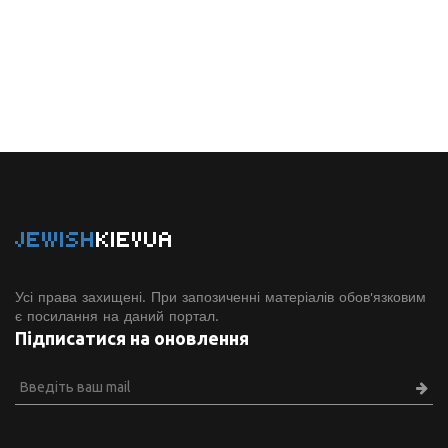
JEWISH
KIEVUA
Усі права захищені. При запозиченні матеріалів обов'язковим
є посилання на даний портал.
Підписатися на оновлення