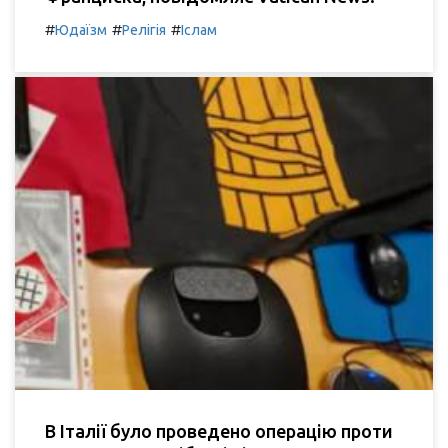
#
#
#
Юдаїзм
Релігія
Іслам
В Італії було проведено операцію проти