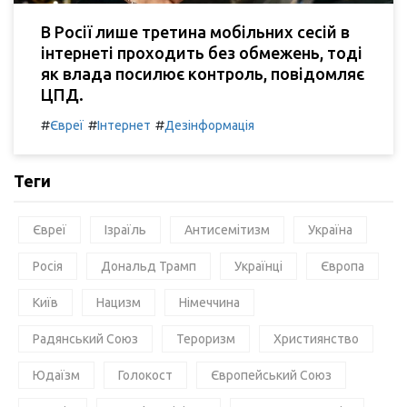
В Росії лише третина мобільних сесій в
інтернеті проходить без обмежень, тоді
як влада посилює контроль, повідомляє
ЦПД.
#
#
#
Євреї
Інтернет
Дезінформація
Теги
Євреї
Ізраїль
Антисемітизм
Україна
Росія
Дональд Трамп
Українці
Європа
Київ
Нацизм
Німеччина
Радянський Союз
Тероризм
Християнство
Юдаїзм
Голокост
Європейський Союз