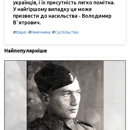
українців, і їх присутність легко помітна.
У найгіршому випадку це може
призвести до насильства - Володимир
Вʼятрович.
#
#
#
Євреї
Німеччина
Суспільство
Найпопулярніше