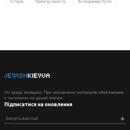
Історія
Прем'єр-міністр
Володимир Путін
JEWISH
KIEVUA
Усі права захищені. При запозиченні матеріалів обов'язковим
є посилання на даний портал.
Підписатися на оновлення