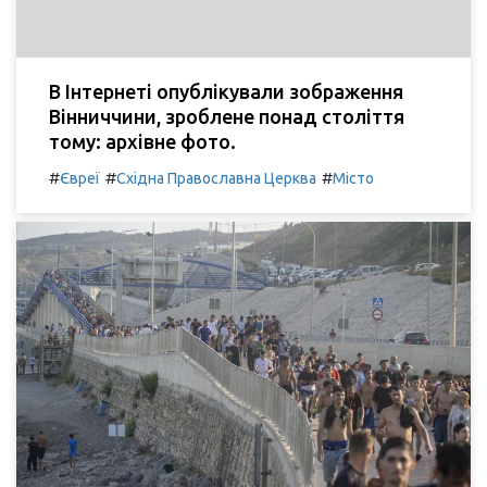
В Інтернеті опублікували зображення
Вінниччини, зроблене понад століття
тому: архівне фото.
#
#
#
Євреї
Східна Православна Церква
Місто