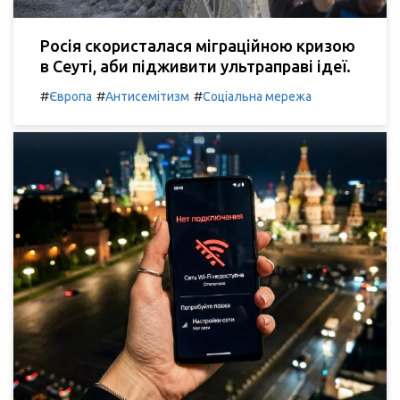
Росія скористалася міграційною кризою
в Сеуті, аби підживити ультраправі ідеї.
#
#
#
Європа
Антисемітизм
Соціальна мережа