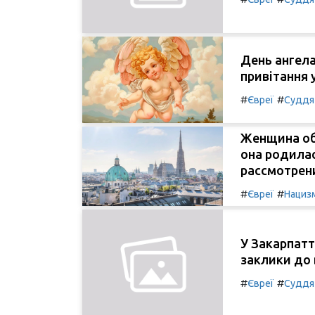
День ангела
привітання 
#
#
Євреї
Суддя
Женщина об
она родилас
рассмотрен
#
#
Євреї
Нациз
У Закарпатт
заклики до 
#
#
Євреї
Суддя