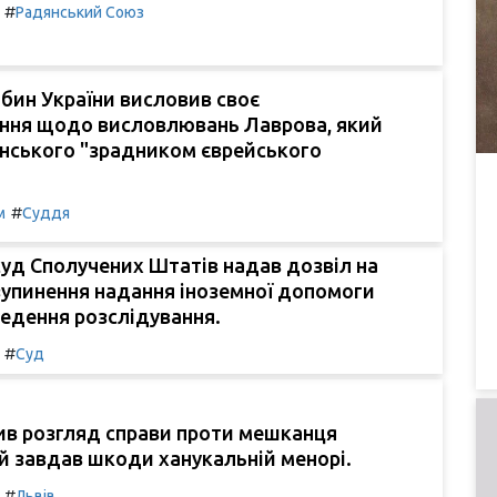
#
Радянський Союз
бин України висловив своє
ння щодо висловлювань Лаврова, який
енського "зрадником єврейського
#
м
Суддя
уд Сполучених Штатів надав дозвіл на
зупинення надання іноземної допомоги
ведення розслідування.
#
Суд
ив розгляд справи проти мешканця
й завдав шкоди ханукальній менорі.
#
Львів