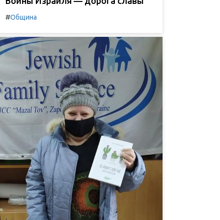
Воины Израиля — дорога славы
#
Община