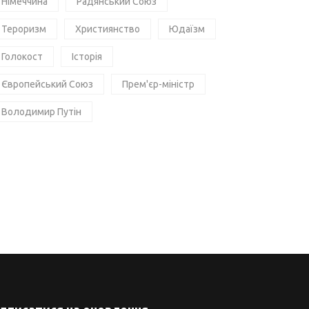
Німеччина
Радянський Союз
Тероризм
Християнство
Юдаїзм
Голокост
Історія
Європейський Союз
Прем'єр-міністр
Володимир Путін