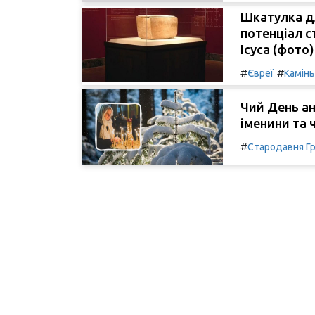
Шкатулка для
потенціал с
Ісуса (фото)
#
#
Євреї
Камінь
Чий День ан
іменини та 
#
Стародавня Гр