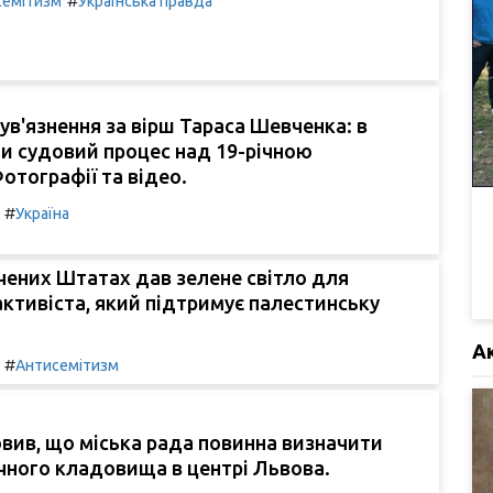
#
семітизм
Українська правда
 ув'язнення за вірш Тараса Шевченка: в
ли судовий процес над 19-річною
отографії та відео.
#
Україна
чених Штатах дав зелене світло для
активіста, який підтримує палестинську
А
#
Антисемітизм
вив, що міська рада повинна визначити
чного кладовища в центрі Львова.