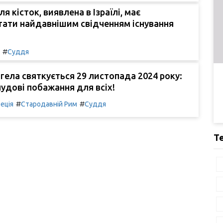
 кісток, виявлена в Ізраїлі, має
тати найдавнішим свідченням існування
#
Суддя
гела святкується 29 листопада 2024 року:
чудові побажання для всіх!
#
#
еція
Стародавній Рим
Суддя
Т