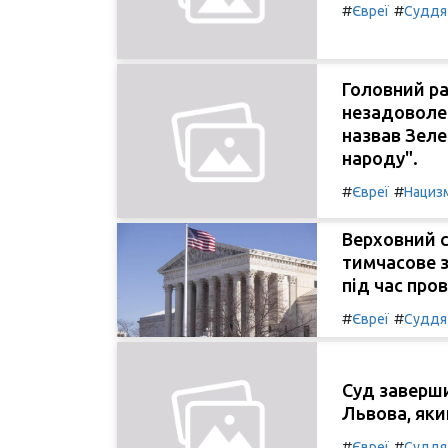
#
#
Євреї
Суддя
Головний ра
незадоволе
назвав Зел
народу".
#
#
Євреї
Нациз
Верховний с
тимчасове 
під час про
#
#
Євреї
Суддя
Суд заверш
Львова, яки
#
#
Євреї
Суддя