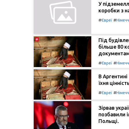
У підземелл
коробки з 
#
#
Євреї
Німеч
Під будівле
більше 80 к
документами
#
#
Євреї
Німеч
В Аргентині
їхня цінніст
#
#
Євреї
Німеч
Зірвав украї
позбавили і
Польщі.