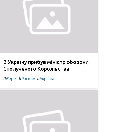
В Україну прибув міністр оборони
Сполученого Королівства.
#
#
#
Євреї
Расизм
Україна