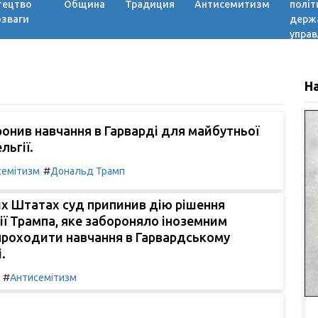
тецтво
Община
Традиция
Антисемитизм
політ
озваги
держ
управ
Н
онив навчання в Гарварді для майбутньої
льгії.
#
семітизм
Дональд Трамп
х Штатах суд припинив дію рішення
ії Трампа, яке забороняло іноземним
проходити навчання в Гарвардському
.
#
Антисемітизм