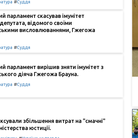
#
ратура
Суддя
й парламент скасував імунітет
депутата, відомого своїми
ськими висловлюваннями, Гжегожа
#
ратура
Суддя
й парламент вирішив зняти імунітет з
ького діяча Гжегожа Брауна.
#
ратура
Суддя
іксували збільшення витрат на "смачні"
ністерства юстиції.