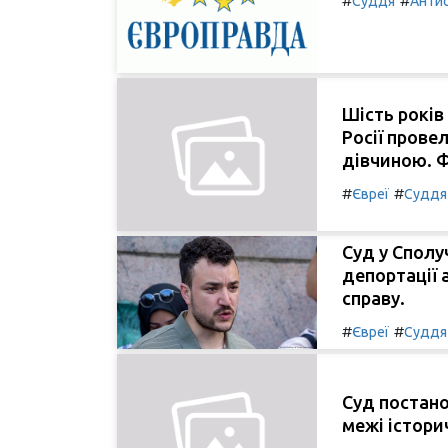
#
#
Суддя
Анти
Шість років
Росії прове
дівчиною. Ф
#
#
Євреї
Суддя
Суд у Сполу
депортації 
справу.
#
#
Євреї
Суддя
Суд постано
межі істори