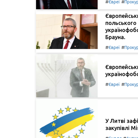
#
#
Євреї
Проку
Європейськи
польського 
українофоб
Брауна.
#
#
Євреї
Проку
Європейськи
українофобс
#
#
Євреї
Проку
У Литві заф
закупівлі Мі