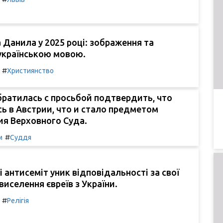
 Данила у 2025 році: зображення та
українською мовою.
#
Християнство
ратилась с просьбой подтвердить, что
ь в Австрии, что и стало предметом
ия Верховного Суда.
#
м
Суддя
і антисеміт уник відповідальності за свої
виселення євреїв з України.
#
Релігія