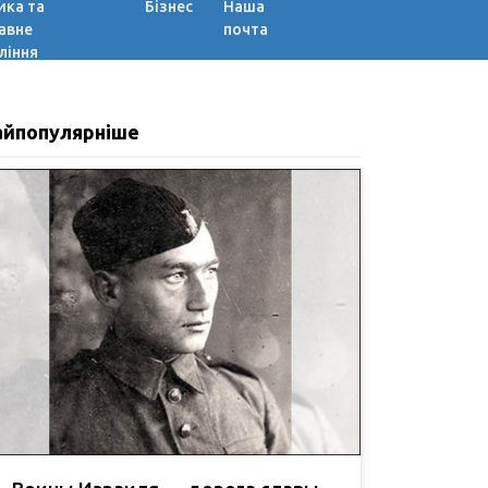
ика та
Бізнес
Наша
авне
почта
ління
айпопулярніше