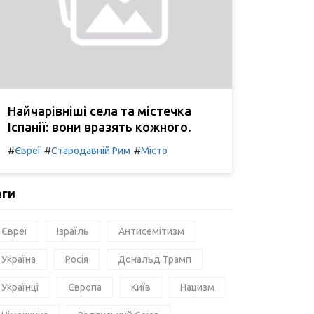
Найчарівніші села та містечка
Іспанії: вони вразять кожного.
#
#
#
Євреї
Стародавній Рим
Місто
еги
Євреї
Ізраїль
Антисемітизм
Україна
Росія
Дональд Трамп
Українці
Європа
Київ
Нацизм