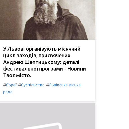
У Львові організують місячний
цикл заходів, присвячених
Андрею Шептицькому: деталі
фестивальної програми - Новини
Твоє місто.
#
#
#
Євреї
Суспільство
Львівська міська
рада