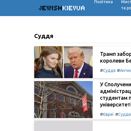
Політика
Мис
JEWISH
KIEVUA
та р
Суддя
Трамп забор
королеви Бе
#
#
Суддя
Анти
У Сполучени
адміністрац
студентам 
університеті
#
#
Євреї
Суддя