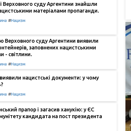
і Верховного суду Аргентини знайшли
нацистськими матеріалами пропаганди.
#
чина
Нацизм
ю Верховного суду Аргентини виявили
онтейнерів, заповнених нацистськими
 - світлини.
#
чина
Нацизм
 виявили нацистські документи: у чому
ь?
#
чина
Нацизм
нський прапор і загасив ханукію: у ЄС
мунітету кандидата на пост президента