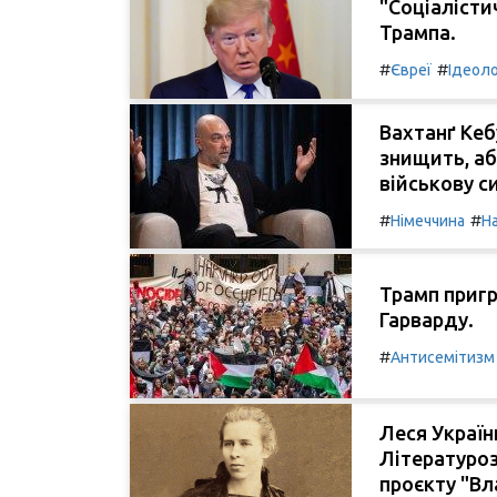
"Соціалісти
Трампа.
#
#
Євреї
Ідеоло
Вахтанґ Кеб
знищить, аб
військову с
#
#
Німеччина
Н
Трамп пригр
Гарварду.
#
Антисемітизм
Леся Україн
Літературо
проєкту "Вл