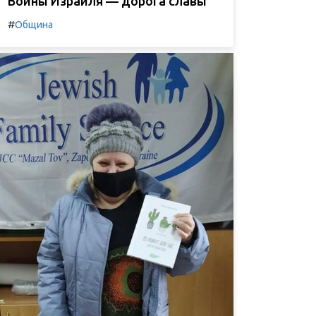
Воины Израиля — дорога славы
#
Община