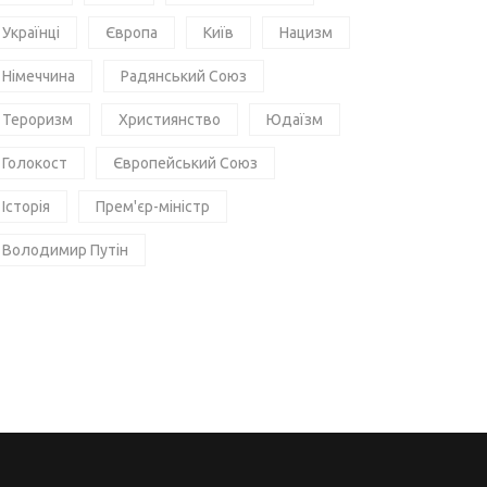
Українці
Європа
Київ
Нацизм
Німеччина
Радянський Союз
Тероризм
Християнство
Юдаїзм
Голокост
Європейський Союз
Історія
Прем'єр-міністр
Володимир Путін