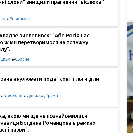
чні слони" знищили прагнення "віслюка"
#
гія
Революція
уладзе висловився: "Або Росія нас
о ж ми перетворимося на потужну
илу".
#
ацизм
Європа
озив анулювати податкові пільги для
#
#
Ідеологія
Дональд Трамп
ка, якою ми ще не познайомилися.
знавиця Богдана Романцова в рамках
асні назви".