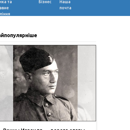
ика та
Бізнес
Наша
авне
почта
ління
айпопулярніше