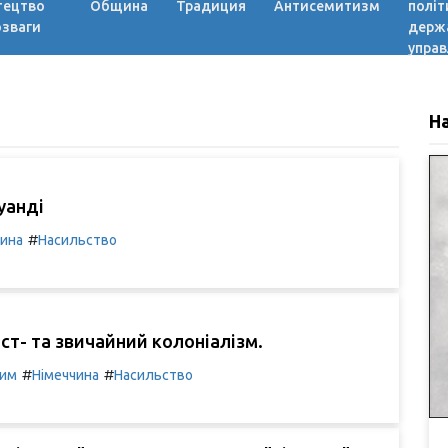
тецтво
Община
Традиция
Антисемитизм
політ
озваги
держ
управ
Н
уанді
#
чина
Насильство
ост- та звичайний колоніалізм.
#
#
Рим
Німеччина
Насильство