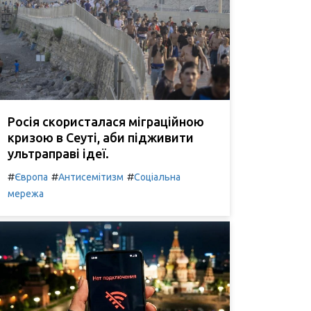
Росія скористалася міграційною
кризою в Сеуті, аби підживити
ультраправі ідеї.
#
#
#
Європа
Антисемітизм
Соціальна
мережа