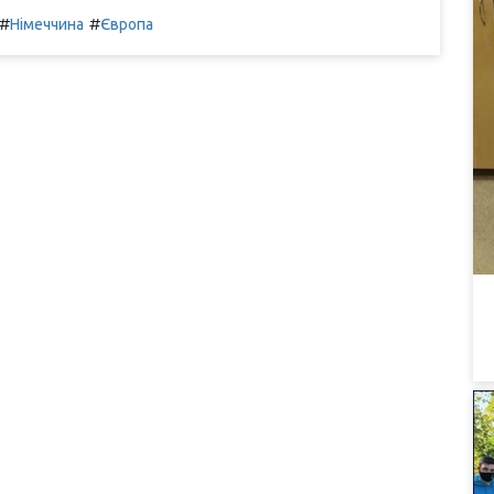
#
#
Німеччина
Європа