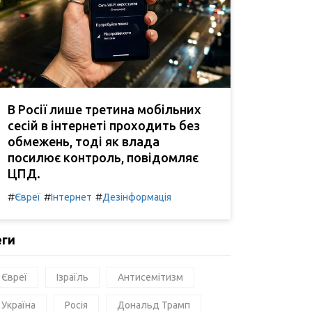
В Росії лише третина мобільних
сесій в інтернеті проходить без
обмежень, тоді як влада
посилює контроль, повідомляє
ЦПД.
#
#
#
Євреї
Інтернет
Дезінформація
еги
Євреї
Ізраїль
Антисемітизм
Україна
Росія
Дональд Трамп