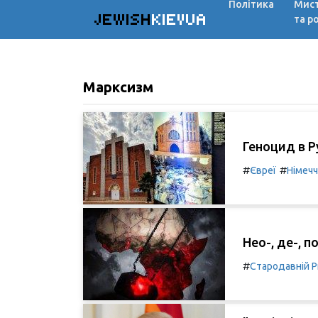
Політика
Мис
JEWISH
KIEVUA
та р
Марксизм
Геноцид в Р
#
#
Євреї
Німеч
Нео-, де-, п
#
Стародавній 