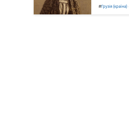
#
Грузія (країна)