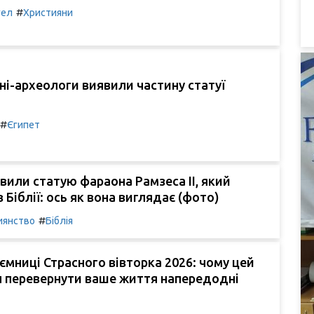
#
гел
Християни
ені-археологи виявили частину статуї
#
Єгипет
явили статую фараона Рамзеса II, який
 Біблії: ось як вона виглядає (фото)
#
иянство
Біблія
аємниці Страсного вівторка 2026: чому цей
н перевернути ваше життя напередодні