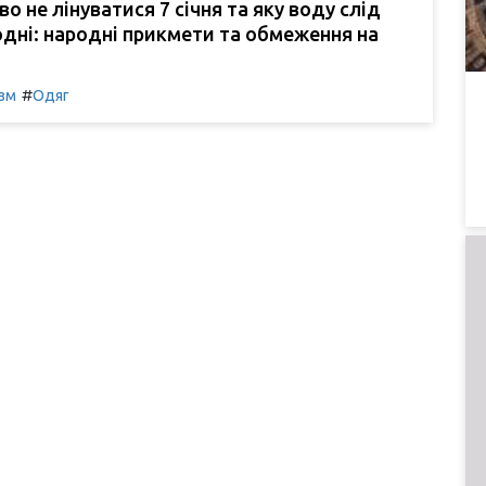
о не лінуватися 7 січня та яку воду слід
дні: народні прикмети та обмеження на
#
зм
Одяг