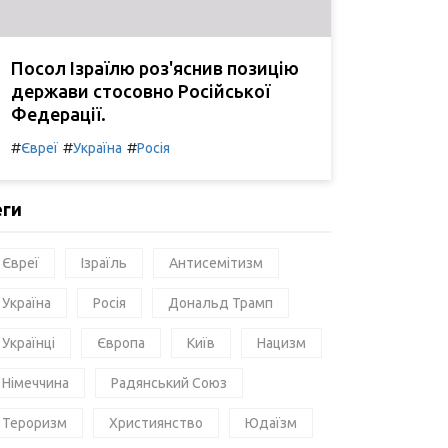
Посол Ізраїлю роз'яснив позицію
держави стосовно Російської
Федерації.
#
#
#
Євреї
Україна
Росія
еги
Євреї
Ізраїль
Антисемітизм
Україна
Росія
Дональд Трамп
Українці
Європа
Київ
Нацизм
Німеччина
Радянський Союз
Тероризм
Християнство
Юдаїзм