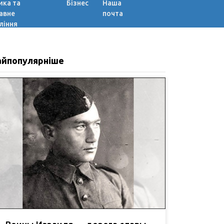
ика та
Бізнес
Наша
авне
почта
ління
айпопулярніше