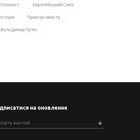
Голокост
Європейський Союз
Історія
Прем'єр-міністр
Володимир Путін
ідписатися на оновлення