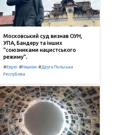
Московський суд визнав ОУН,
УПА, Бандеру та інших
"союзниками нацистського
режиму".
#
#
#
Євреї
Нацизм
Друга Польська
Республіка