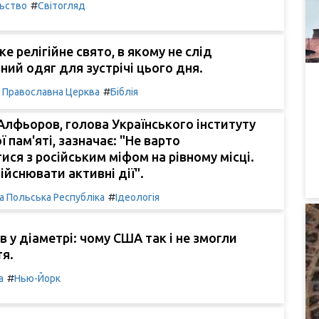
#
льство
Світогляд
ке релігійне свято, в якому не слід
ний одяг для зустрічі цього дня.
#
а Православна Церква
Біблія
лфьоров, голова Українського інституту
 пам'яті, зазначає: "Не варто
ися з російським міфом на рівному місці.
ійснювати активні дії".
#
а Польська Республіка
Ідеологія
в у діаметрі: чому США так і не змогли
я.
#
а
Нью-Йорк