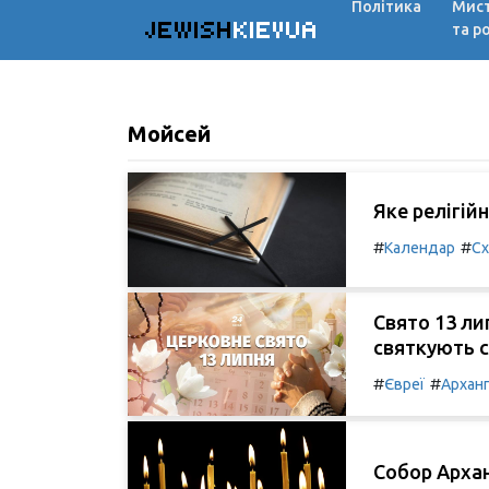
Політика
Мис
JEWISH
KIEVUA
та р
Мойсей
Яке релігійн
#
#
Календар
Сх
Свято 13 лип
святкують с
#
#
Євреї
Архан
Собор Архан