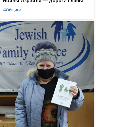
Воины Израиля — дорога славы
#
Община