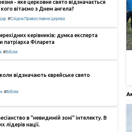
резня - яке церковне свято відзначається
а кого вітаємо з Днем ангела?
#
дар
Східна Православна Церква
перехідних керівників: думка експерта
и патріарха Філарета
#
а
Біблія
 коли відзначають єврейське свято
#
м
Біблія
А
есіанство в "невидимій зоні" інтелекту. В
их лідерів нації.