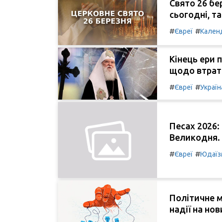
Свято 26 бе
сьогодні, т
#
#
Євреї
Кален
Кінець ери 
щодо втрат
#
#
Євреї
Україн
Песах 2026:
Великодня.
#
#
Євреї
Юдаїз
Політичне м
надії на нов