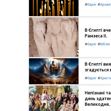
#
#
Євреї
Архан
В Єгипті вч
Рамзеса II.
#
#
Євреї
Біблія
В Єгипті ви
згадується в
#
#
Євреї
Христ
Непізнані т
день здате
Великодня.