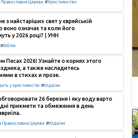
#
а Православна Церква
Християнство
е з найстаріших свят у єврейській
о воно означає та коли його
уть у 2026 році? | УНН
#
Біблія
м Песах 2026! Узнайте о корнях этого
здника, а также насладитесь
ями в стихах и прозе.
#
ать у християнстві
Юдаїзм
обговорювати 26 березня і яку воду варто
дні прикмети та обмеження в день
авриїла.
#
а Православна Церква
Юдаїзм