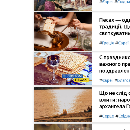
#
#
Євреї
Східн
Песах — одн
традиції. Щ
святкуватим
#
#
Греція
Євреї
С празднико
важного пра
поздравлени
#
#
Євреї
Благод
Що не слід 
вжити: наро
архангела Г
#
#
Серце
Східн