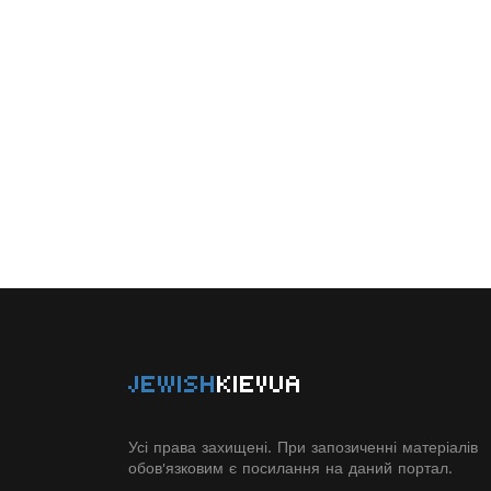
JEWISH
KIEVUA
Усі права захищені. При запозиченні матеріалів
обов'язковим є посилання на даний портал.