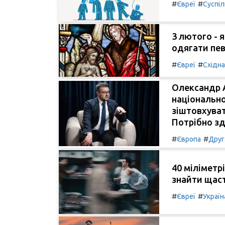
#
#
Євреї
Суспі
3 лютого - я
одягати пев
#
#
Євреї
Східн
Олександр А
національної
зіштовхуват
Потрібно зд
#
#
Європа
Друг
40 міліметрі
знайти щаст
#
#
Євреї
Україн