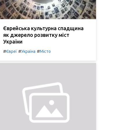
Єврейська культурна спадщина
як джерело розвитку міст
України
#
#
#
Євреї
Україна
Місто