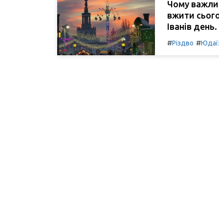
Чому важлив
вжити сього
Іванів день.
#
#
Різдво
Юдаї