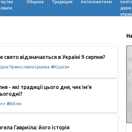
тецтво
Община
Традиция
Антисемитизм
політ
озваги
держ
управ
Н
е свято відзначається в Україні 9 серпня?
#
ідна Православна Церква
Юдаїзм
ня - які традиції цього дня, чиє ім'я
ьогодні?
#
гел
Біблія
гела Гавриїла: його історія