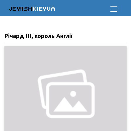
JEWISH
KIEVUA
Річард III, король Англії