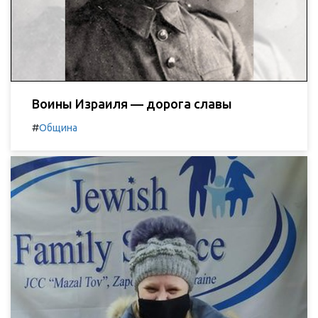
Воины Израиля — дорога славы
#
Община