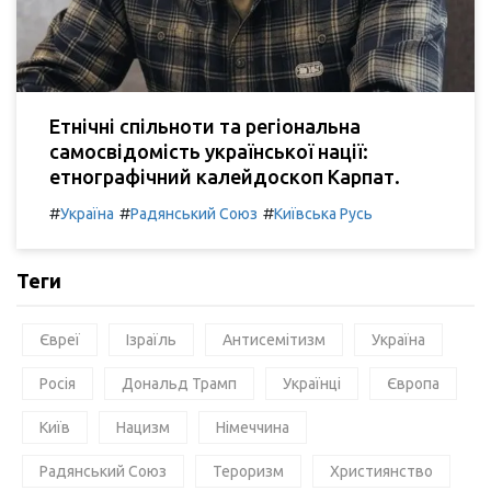
Етнічні спільноти та регіональна
самосвідомість української нації:
етнографічний калейдоскоп Карпат.
#
#
#
Україна
Радянський Союз
Київська Русь
Теги
Євреї
Ізраїль
Антисемітизм
Україна
Росія
Дональд Трамп
Українці
Європа
Київ
Нацизм
Німеччина
Радянський Союз
Тероризм
Християнство