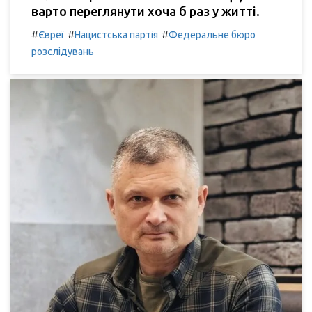
варто переглянути хоча б раз у житті.
#
#
#
Євреї
Нацистська партія
Федеральне бюро
розслідувань