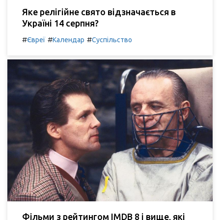
Яке релігійне свято відзначається в
Україні 14 серпня?
#
#
#
Євреї
Календар
Суспільство
Фільми з рейтингом IMDB 8 і вище, які