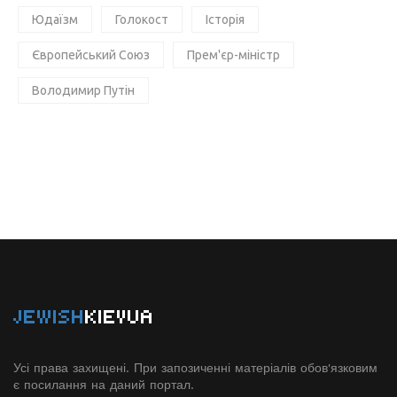
Юдаїзм
Голокост
Історія
Європейський Союз
Прем'єр-міністр
Володимир Путін
JEWISH
KIEVUA
Усі права захищені. При запозиченні матеріалів обов'язковим
є посилання на даний портал.