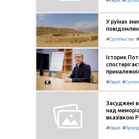
#
#
Євреї
Суспі
У руїнах зн
повідомленн
#
Суспільство
Історик Пот
спостерігає
приналежні
#
#
Євреї
Суспі
Засуджені в
над меморіа
вказівкою Ро
#
#
Євреї
Проку