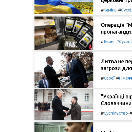
#
#
Камінь
Сусп
Операція "М
пропаганди
#
#
Євреї
Суспі
Литва не пе
загрози для
#
#
Євреї
Німеч
"Українці в
Словаччини.
#
Суспільство