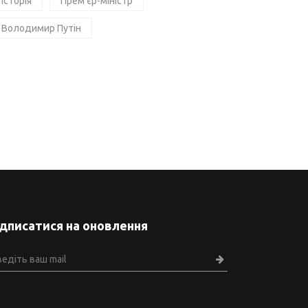
Історія
Прем'єр-міністр
Володимир Путін
ідписатися на оновлення