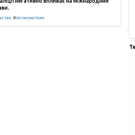
оаліції негативно впливає на міжнародний
ави.
#
льство
Антисемітизм
Т