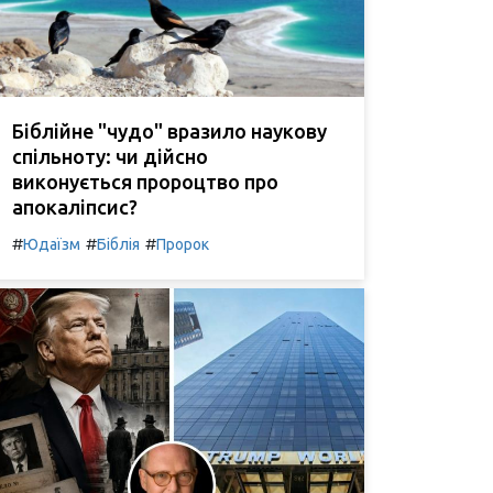
Біблійне "чудо" вразило наукову
спільноту: чи дійсно
виконується пророцтво про
апокаліпсис?
#
#
#
Юдаїзм
Біблія
Пророк