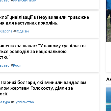
#
льство
Антисемітизм
иклої цивілізації в Перу виявили тривожне
я для наступних поколінь.
#
#
Європа
Юдаїзм
ашенко зазначає: "У нашому суспільстві
ться розподіл за національною
стю."
#
льство
Росія
А
 Парижі болгари, які вчинили вандалізм
лом жертвам Голокосту, діяли за
сії.
#
ратура
Суспільство