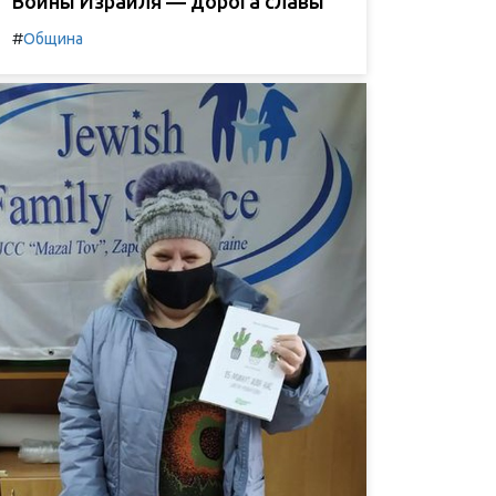
Воины Израиля — дорога славы
#
Община