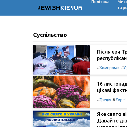
Політика
Мис
JEWISH
KIEVUA
та р
Суспільство
Після ери Т
республікан
#
#
Компроміс
С
16 листопад
цікаві факт
#
#
Греція
Євреї
Яке свято в
Давайте діз
церковні тра