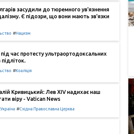
лгарів засудили до тюремного ув'язнення
далізму. Є підозри, що вони мають зв'язки
#
льство
Нацизм
 під час протесту ультраортодоксальних
 підліток.
#
льство
Коаліція
алій Кривицький: Лев XIV надихає наш
ати віру - Vatican News
#
#
Україна
Східна Православна Церква