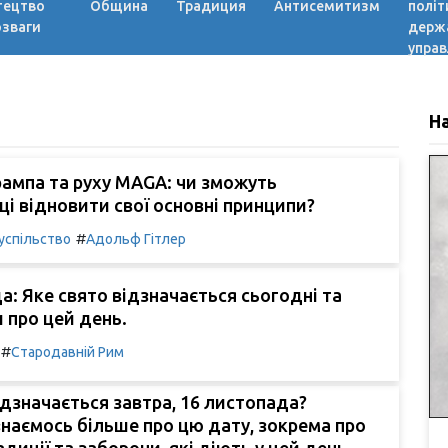
тецтво
Община
Традиция
Антисемитизм
політ
озваги
держ
управ
Н
рампа та руху MAGA: чи зможуть
ці відновити свої основні принципи?
#
успільство
Адольф Гітлер
а: Яке свято відзначається сьогодні та
и про цей день.
#
Стародавній Рим
ідзначається завтра, 16 листопада?
наємось більше про цю дату, зокрема про
диції та заборони, які діють у цей день.