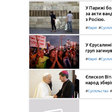
У Парижі бо
за акти ван
з Росією.
#
#
Євреї
Суспі
У Єрусалимі
груп загинув
#
#
Євреї
Суспі
Єпископ Віт
народ зберіг
#
Суспільство