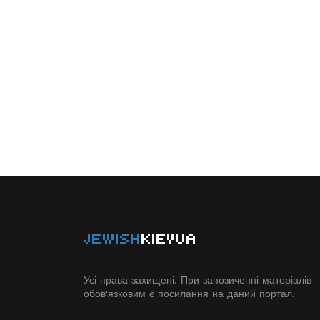
JEWISH
KIEVUA
Усі права захищені. При запозиченні матеріалів
обов'язковим є посилання на даний портал.