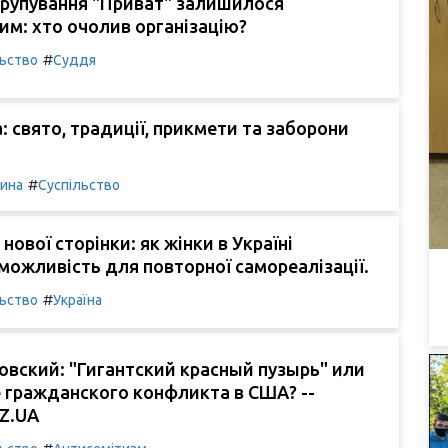
групування "Приват" залишилося
м: хто очолив організацію?
#
льство
Суддя
: свято, традиції, прикмети та заборони
#
чина
Суспільство
нової сторінки: як жінки в Україні
ожливість для повторної самореалізації.
#
льство
Україна
овский: "Гигантский красный пузырь" или
 гражданского конфликта в США? --
OZ.UA