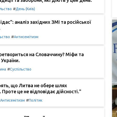
#
ільство
День (Київ)
ідас": аналіз західних ЗМІ та російської
.
#
льство
Антисемітизм
ретвориться на Словаччину? Міфи та
 України.
#
чина
Суспільство
ірять, що Литва не обере шлях
 Проте це не відповідає дійсності."
#
#
Антисемітизм
Політик