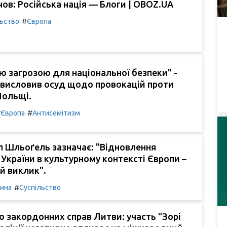
ов: Російська нація — Блоги | OBOZ.UA
#
льство
Європа
 загрозою для національної безпеки" -
 висловив осуд щодо провокацій проти
 Польщі.
#
#
Європа
Антисемітизм
л Шльоґель зазначає: "Відновлення
 України в культурному контексті Європи –
й виклик".
#
чина
Суспільство
о закордонних справ Литви: участь "Зорі