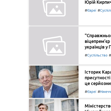
Юрій Кирпич
#
#
Євреї
Суспі
"Справжньою
віцепрем'єр
українців у
#
Суспільство
Історик Кар
присутності
це серйозни
#
#
Євреї
Німеч
Міністерств