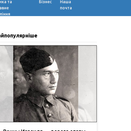
ика та
Бізнес
Наша
авне
почта
ління
айпопулярніше