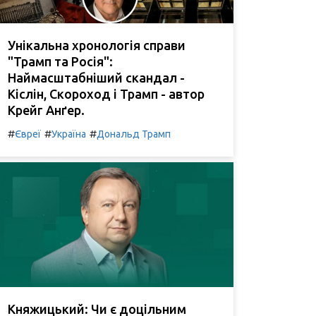
Унікальна хронологія справи
"Трамп та Росія":
Наймасштабніший скандал -
Кіслін, Скороход і Трамп - автор
Крейг Анґер.
#
#
#
Євреї
Україна
Дональд Трамп
Княжицький: Чи є доцільним