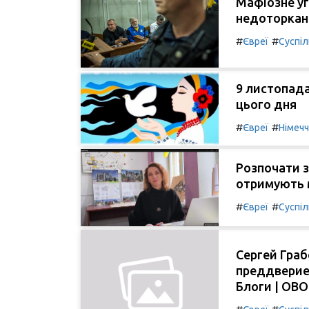
Мафіозне у
недоторкани
#
#
Євреї
Суспі
9 листопада
цього дня
#
#
Євреї
Німеч
Розпочати з 
отримують м
#
#
Євреї
Суспі
Сергей Граб
преддверие
Блоги | OB