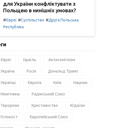
для України конфліктувати з
Польщею в нинішніх умовах?
#
#
#
Євреї
Суспільство
Друга Польська
Республіка
еги
Євреї
Ізраїль
Антисемітизм
Україна
Росія
Дональд Трамп
Українці
Європа
Київ
Нацизм
Німеччина
Радянський Союз
Тероризм
Християнство
Юдаїзм
Голокост
Європейський Союз