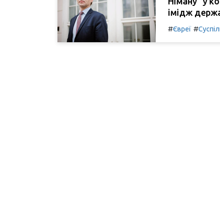
Німану" у к
імідж держ
#
#
Євреї
Суспі