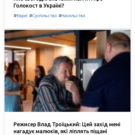
Голокост в Україні?
#
#
#
Євреї
Суспільство
Насильство
Режисер Влад Троїцький: Цей захід мені
нагадує малюків, які ліплять піщані