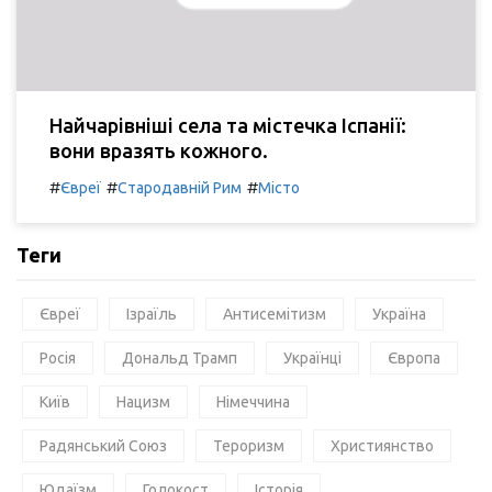
Найчарівніші села та містечка Іспанії:
вони вразять кожного.
#
#
#
Євреї
Стародавній Рим
Місто
Теги
Євреї
Ізраїль
Антисемітизм
Україна
Росія
Дональд Трамп
Українці
Європа
Київ
Нацизм
Німеччина
Радянський Союз
Тероризм
Християнство
Юдаїзм
Голокост
Історія