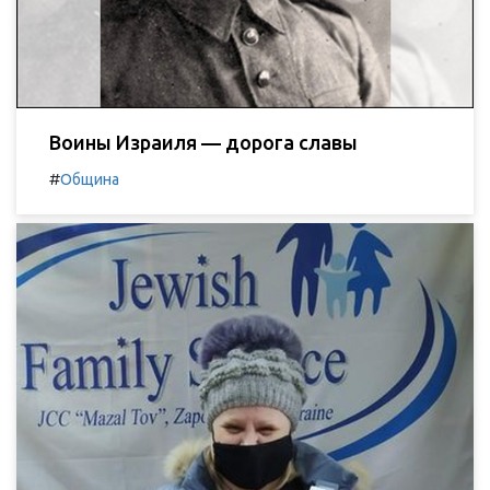
Воины Израиля — дорога славы
#
Община