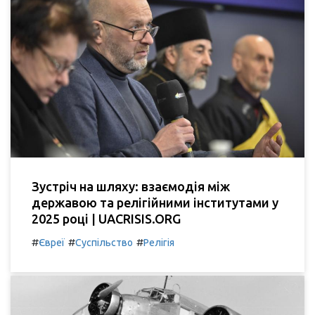
Зустріч на шляху: взаємодія між
державою та релігійними інститутами у
2025 році | UACRISIS.ORG
#
#
#
Євреї
Суспільство
Релігія