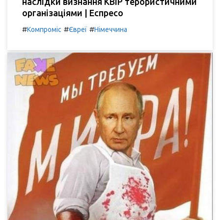
наслідки визнання КВІР терористичними
організаціями | Еспресо
#
#
#
Компроміс
Євреї
Німеччина