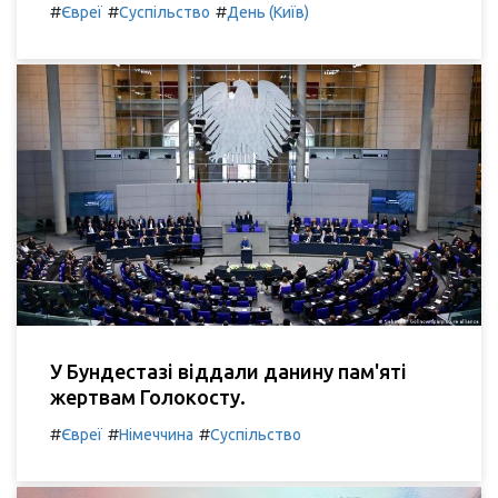
#
#
#
Євреї
Суспільство
День (Київ)
У Бундестазі віддали данину пам'яті
жертвам Голокосту.
#
#
#
Євреї
Німеччина
Суспільство