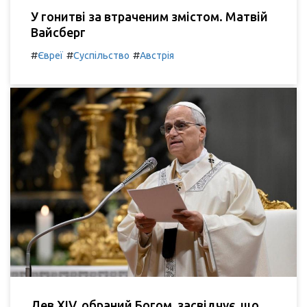
У гонитві за втраченим змістом. Матвій
Вайсберг
#
#
#
Євреї
Суспільство
Австрія
Лев XIV, обраний Богом, засвідчує, що