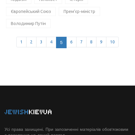
Європейський Союз
Прем'єр-міністр
Володимир Путін
1
2
3
4
5
6
7
8
9
10
JEWISH
KIEVUA
Усі права захищені. При запозиченні матеріалів обов'язковим
є посилання на даний портал.