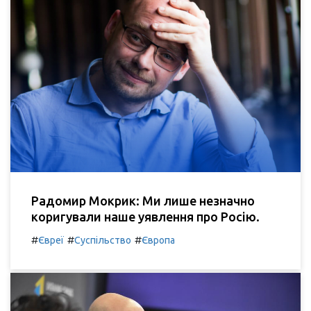
Радомир Мокрик: Ми лише незначно
коригували наше уявлення про Росію.
#
#
#
Євреї
Суспільство
Європа