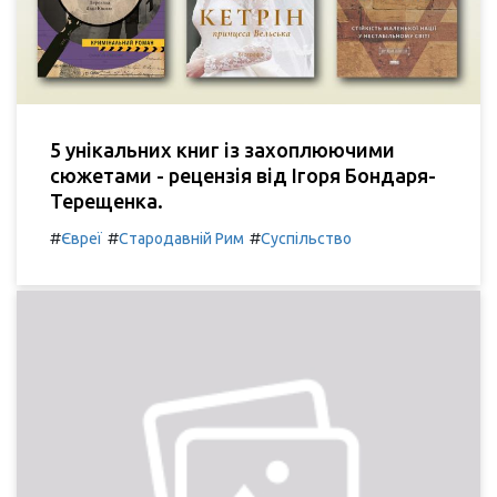
5 унікальних книг із захоплюючими
сюжетами - рецензія від Ігоря Бондаря-
Терещенка.
#
#
#
Євреї
Стародавній Рим
Суспільство