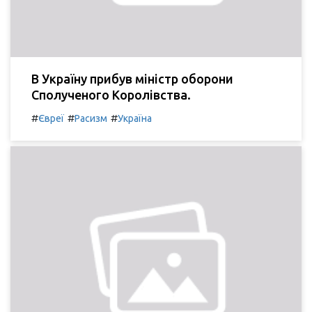
В Україну прибув міністр оборони
Сполученого Королівства.
#
#
#
Євреї
Расизм
Україна