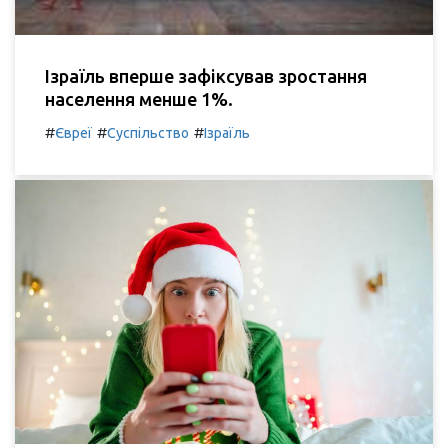
Ізраїль вперше зафіксував зростання
населення менше 1%.
#
#
#
Євреї
Суспільство
Ізраїль