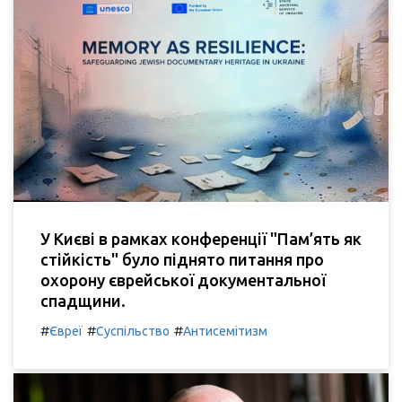
У Києві в рамках конференції "Пам’ять як
стійкість" було піднято питання про
охорону єврейської документальної
спадщини.
#
#
#
Євреї
Суспільство
Антисемітизм