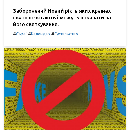
Заборонений Новий рік: в яких країнах
свято не вітають і можуть покарати за
його святкування.
#
#
#
Євреї
Календар
Суспільство