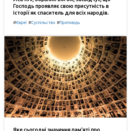
Господь проявляє свою присутність в
історії як спаситель для всіх народів.
#
#
#
Євреї
Суспільство
Проповідь
Яке сьогодні значення пам'яті про