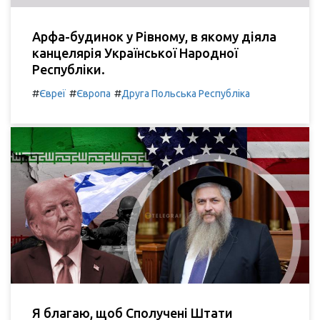
Арфа-будинок у Рівному, в якому діяла
канцелярія Української Народної
Республіки.
#
#
#
Євреї
Європа
Друга Польська Республіка
Я благаю, щоб Сполучені Штати