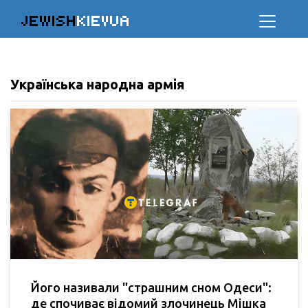
JEWISH
KIEVUA
Українська народна армія
Його називали "страшним сном Одеси":
де спочиває відомий злочинець Мішка