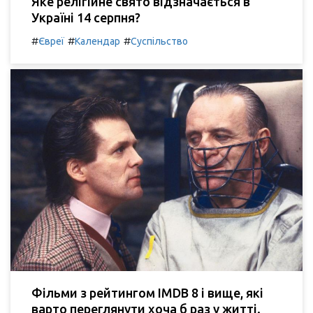
Яке релігійне свято відзначається в
Україні 14 серпня?
#
#
#
Євреї
Календар
Суспільство
Фільми з рейтингом IMDB 8 і вище, які
варто переглянути хоча б раз у житті.