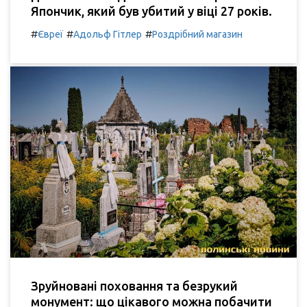
Япончик, який був убитий у віці 27 років.
#
#
#
Євреї
Адольф Гітлер
Роздрібний магазин
Зруйновані поховання та безрукий
монумент: що цікавого можна побачити