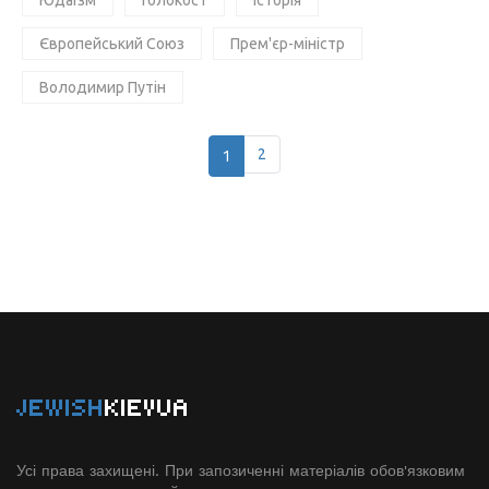
Юдаїзм
Голокост
Історія
Європейський Союз
Прем'єр-міністр
Володимир Путін
1
2
JEWISH
KIEVUA
Усі права захищені. При запозиченні матеріалів обов'язковим