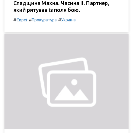
Спадщина Махна. Часина ІІ. Партнер,
який рятував із поля бою.
#
#
#
Євреї
Прокуратура
Україна