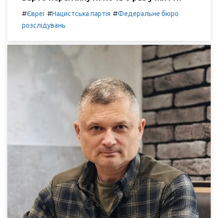
#
#
#
Євреї
Нацистська партія
Федеральне бюро
розслідувань