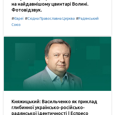
на найдавнішому цвинтарі Волині.
Фотовідзвук.
#
#
#
Євреї
Східна Православна Церква
Радянський
Союз
Княжицький: Васильченко як приклад
глибинної українсько-російсько-
радянської ідентичності | Еспресо