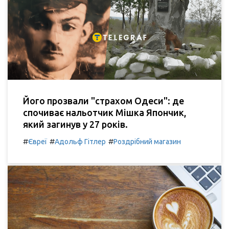
Його прозвали "страхом Одеси": де
спочиває нальотчик Мішка Япончик,
який загинув у 27 років.
#
#
#
Євреї
Адольф Гітлер
Роздрібний магазин