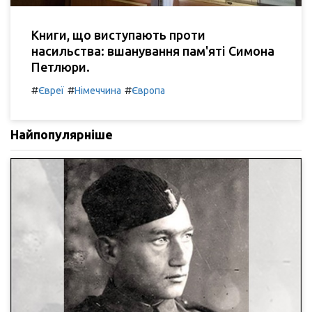
Книги, що виступають проти
насильства: вшанування пам'яті Симона
Петлюри.
#
#
#
Євреї
Німеччина
Європа
Найпопулярніше