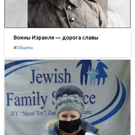
Воины Израиля — дорога славы
#
Община