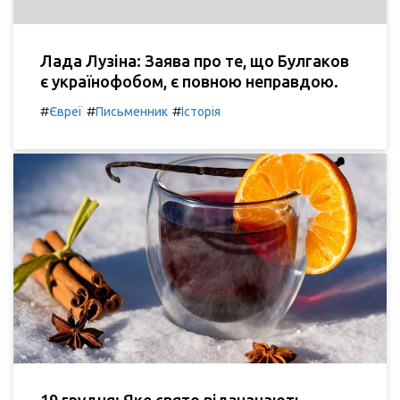
Лада Лузіна: Заява про те, що Булгаков
є українофобом, є повною неправдою.
#
#
#
Євреї
Письменник
Історія
19 грудня: Яке свято відзначають