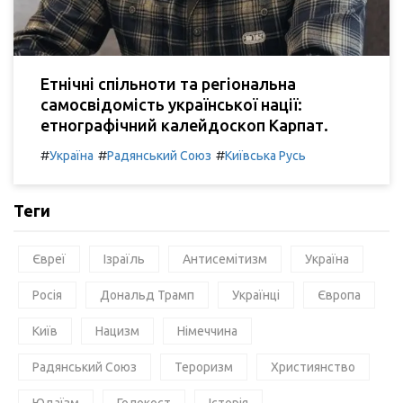
Етнічні спільноти та регіональна
самосвідомість української нації:
етнографічний калейдоскоп Карпат.
#
#
#
Україна
Радянський Союз
Київська Русь
Теги
Євреї
Ізраїль
Антисемітизм
Україна
Росія
Дональд Трамп
Українці
Європа
Київ
Нацизм
Німеччина
Радянський Союз
Тероризм
Християнство