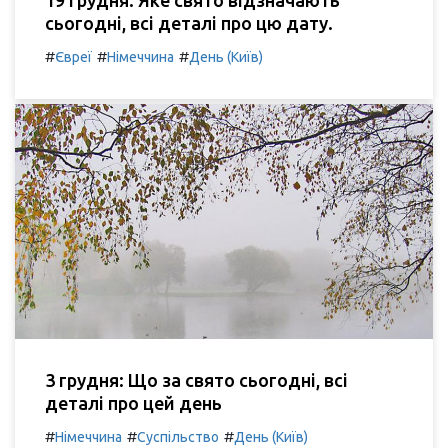
сьогодні, всі деталі про цю дату.
#
#
#
Євреї
Німеччина
День (Київ)
3 грудня: Що за свято сьогодні, всі
деталі про цей день
#
#
#
Німеччина
Суспільство
День (Київ)