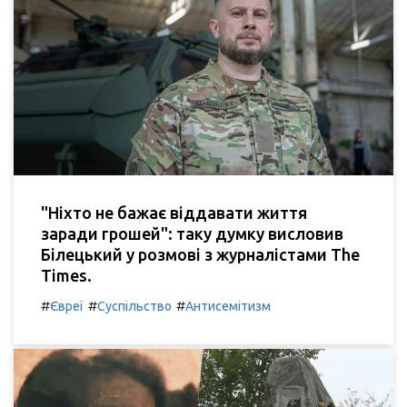
"Ніхто не бажає віддавати життя
заради грошей": таку думку висловив
Білецький у розмові з журналістами The
Times.
#
#
#
Євреї
Суспільство
Антисемітизм