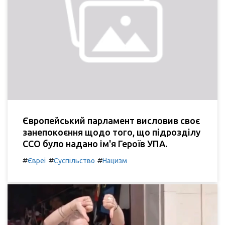
Європейський парламент висловив своє
занепокоєння щодо того, що підрозділу
ССО було надано ім'я Героїв УПА.
#
#
#
Євреї
Суспільство
Нацизм