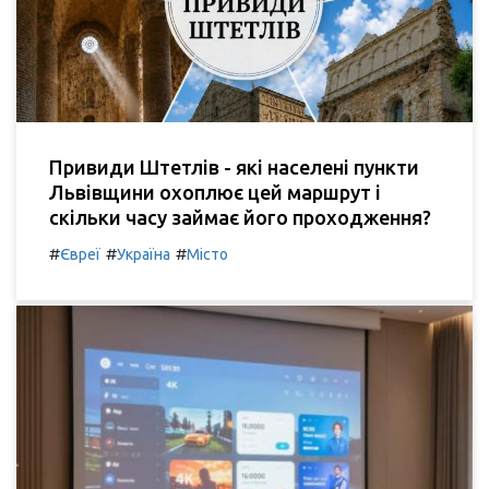
Привиди Штетлів - які населені пункти
Львівщини охоплює цей маршрут і
скільки часу займає його проходження?
#
#
#
Євреї
Україна
Місто