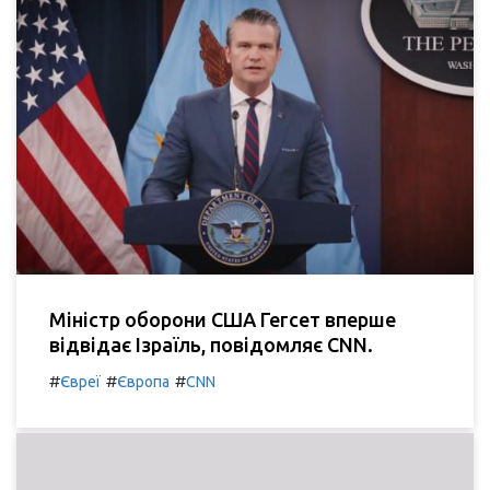
Міністр оборони США Гегсет вперше
відвідає Ізраїль, повідомляє CNN.
#
#
#
Євреї
Європа
CNN