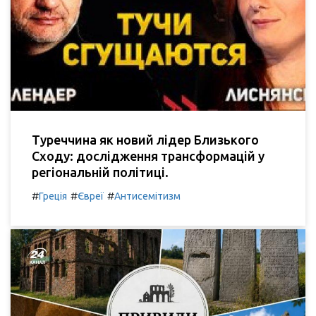
Туреччина як новий лідер Близького
Сходу: дослідження трансформацій у
регіональній політиці.
#
#
#
Греція
Євреї
Антисемітизм