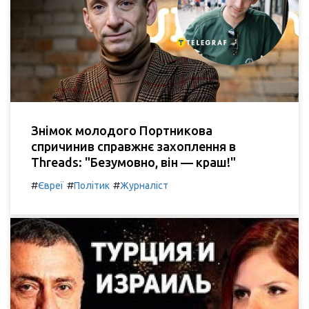
Знімок молодого Портникова
спричинив справжнє захоплення в
Threads: "Безумовно, він — краш!"
#
#
#
Євреї
Політик
Журналіст