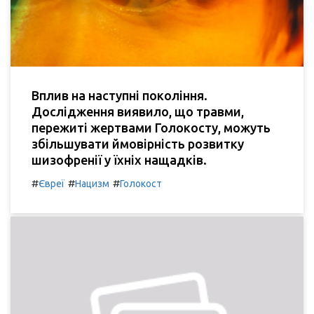
Вплив на наступні покоління.
Дослідження виявило, що травми,
пережиті жертвами Голокосту, можуть
збільшувати ймовірність розвитку
шизофренії у їхніх нащадків.
#
#
#
Євреї
Нацизм
Голокост