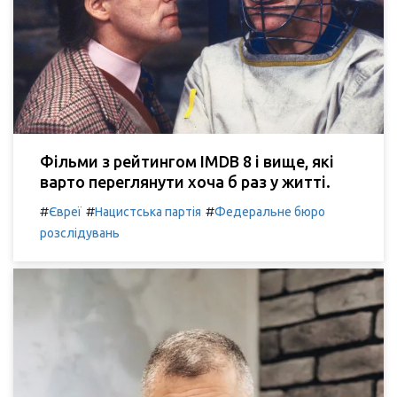
Фільми з рейтингом IMDB 8 і вище, які
варто переглянути хоча б раз у житті.
#
#
#
Євреї
Нацистська партія
Федеральне бюро
розслідувань