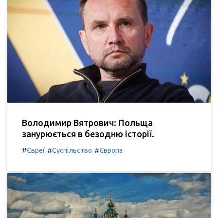
Володимир Вятрович: Польща
занурюється в безодню історії.
#
#
#
Євреї
Суспільство
Європа