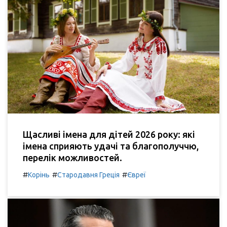
Щасливі імена для дітей 2026 року: які
імена сприяють удачі та благополуччю,
перелік можливостей.
#
#
#
Корінь
Стародавня Греція
Євреї