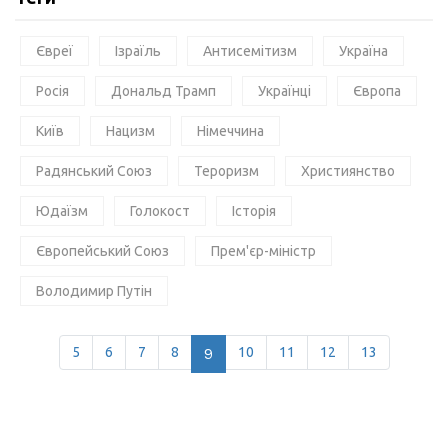
Євреї
Ізраїль
Антисемітизм
Україна
Росія
Дональд Трамп
Українці
Європа
Київ
Нацизм
Німеччина
Радянський Союз
Тероризм
Християнство
Юдаїзм
Голокост
Історія
Європейський Союз
Прем'єр-міністр
Володимир Путін
5
6
7
8
9
10
11
12
13