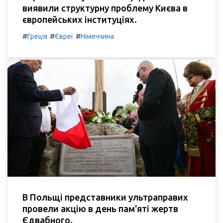
виявили структурну проблему Києва в
європейських інституціях.
#
#
#
Греція
Євреї
Німеччина
В Польщі представники ультраправих
провели акцію в день пам'яті жертв
Єдвабного.