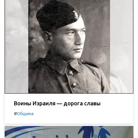
Воины Израиля — дорога славы
#
Община