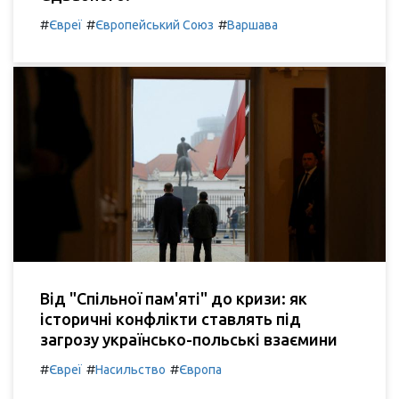
#
#
#
Євреї
Європейський Союз
Варшава
Від "Спільної пам'яті" до кризи: як
історичні конфлікти ставлять під
загрозу українсько-польські взаємини
#
#
#
Євреї
Насильство
Європа