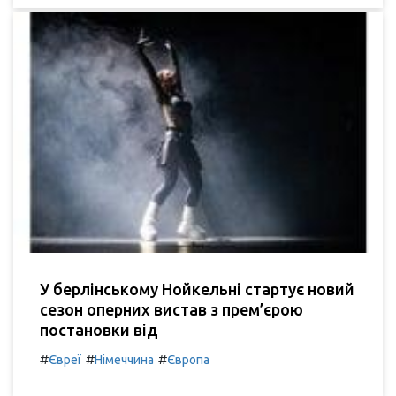
У берлінському Нойкельні стартує новий
сезон оперних вистав з прем’єрою
постановки від
#
#
#
Євреї
Німеччина
Європа