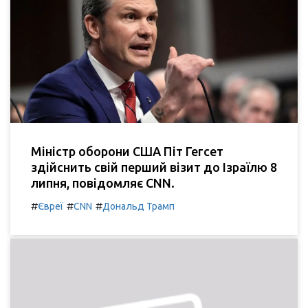
Міністр оборони США Піт Гегсет
здійснить свій перший візит до Ізраїлю 8
липня, повідомляє CNN.
#
#
#
Євреї
CNN
Дональд Трамп