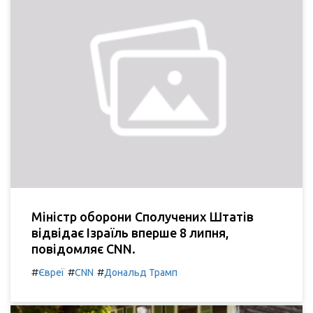
Міністр оборони Сполучених Штатів
відвідає Ізраїль вперше 8 липня,
повідомляє CNN.
#
#
#
Євреї
CNN
Дональд Трамп