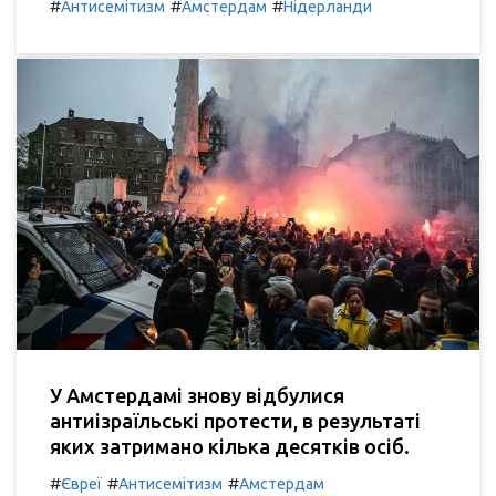
#
#
#
Антисемітизм
Амстердам
Нідерланди
У Амстердамі знову відбулися
антиізраїльські протести, в результаті
яких затримано кілька десятків осіб.
#
#
#
Євреї
Антисемітизм
Амстердам