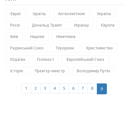
Євреї
Ізраїль
Антисемітизм
Україна
Росія
Дональд Трамп
Українці
Європа
Київ
Нацизм
Німеччина
Радянський Союз
Тероризм
Християнство
Юдаїзм
Голокост
Європейський Союз
Історія
Прем'єр-міністр
Володимир Путін
1
2
3
4
5
6
7
8
9