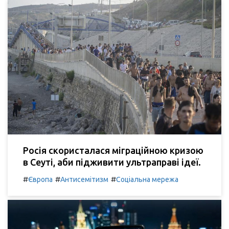
Росія скористалася міграційною кризою
в Сеуті, аби підживити ультраправі ідеї.
#
#
#
Європа
Антисемітизм
Соціальна мережа