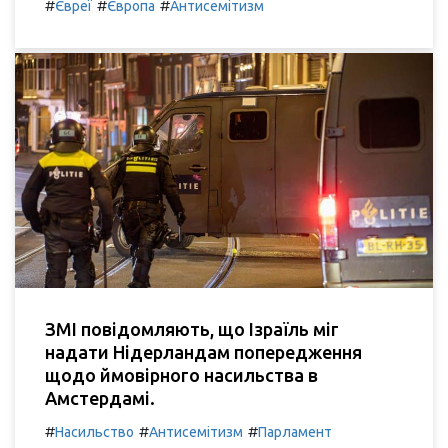
#
#
#
Євреї
Європа
Антисемітизм
ЗМІ повідомляють, що Ізраїль міг
надати Нідерландам попередження
щодо ймовірного насильства в
Амстердамі.
#
#
#
Насильство
Антисемітизм
Парламент