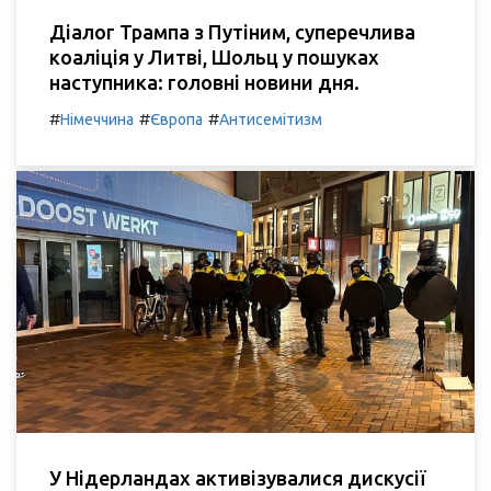
Діалог Трампа з Путіним, суперечлива
коаліція у Литві, Шольц у пошуках
наступника: головні новини дня.
#
#
#
Німеччина
Європа
Антисемітизм
У Нідерландах активізувалися дискусії