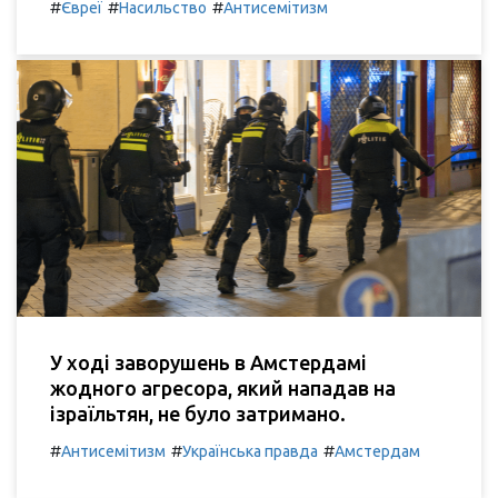
#
#
#
Євреї
Насильство
Антисемітизм
У ході заворушень в Амстердамі
жодного агресора, який нападав на
ізраїльтян, не було затримано.
#
#
#
Антисемітизм
Українська правда
Амстердам