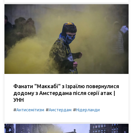
Фанати "Маккабі" з Ізраїлю повернулися
додому з Амстердама після серії атак |
УНН
#
#
#
Антисемітизм
Амстердам
Нідерланди