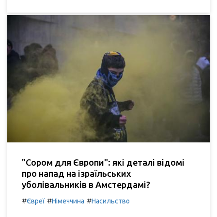
"Сором для Європи": які деталі відомі
про напад на ізраїльських
уболівальників в Амстердамі?
#
#
#
Євреї
Німеччина
Насильство