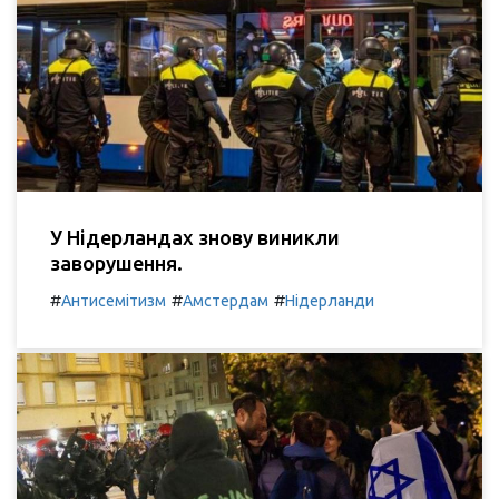
У Нідерландах знову виникли
заворушення.
#
#
#
Антисемітизм
Амстердам
Нідерланди