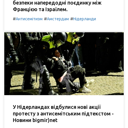
безпеки напередодні поєдинку між
Францією та Ізраїлем.
#
#
#
Антисемітизм
Амстердам
Нідерланди
У Нідерландах відбулися нові акції
протесту з антисемітським підтекстом -
Новини bigmir)net