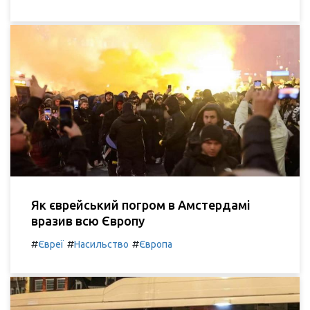
Як єврейський погром в Амстердамі
вразив всю Європу
#
#
#
Євреї
Насильство
Європа