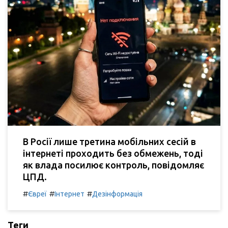
В Росії лише третина мобільних сесій в
інтернеті проходить без обмежень, тоді
як влада посилює контроль, повідомляє
ЦПД.
#
#
#
Євреї
Інтернет
Дезінформація
Теги