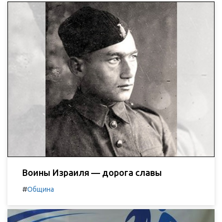
Воины Израиля — дорога славы
#
Община