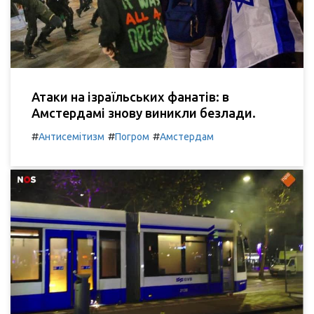
Атаки на ізраїльських фанатів: в
Амстердамі знову виникли безлади.
#
#
#
Антисемітизм
Погром
Амстердам