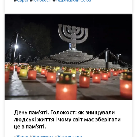
День пам'яті. Голокост: як знищували
людські життя і чому світ має зберігати
це в пам'яті.
#
#
#
Євреї
Німеччина
Насильство