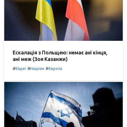
Ескалація з Польщею: немає ані кінця,
ані меж (Зоя Казанжи)
#
#
#
Євреї
Нацизм
Європа