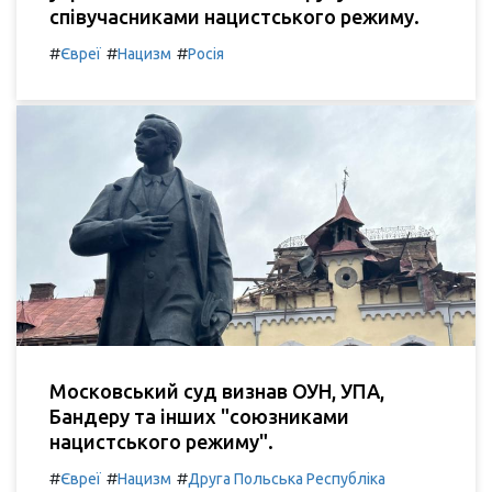
співучасниками нацистського режиму.
#
#
#
Євреї
Нацизм
Росія
Московський суд визнав ОУН, УПА,
Бандеру та інших "союзниками
нацистського режиму".
#
#
#
Євреї
Нацизм
Друга Польська Республіка