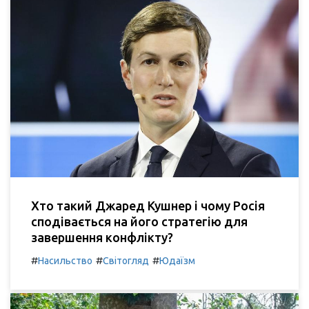
Хто такий Джаред Кушнер і чому Росія
сподівається на його стратегію для
завершення конфлікту?
#
#
#
Насильство
Світогляд
Юдаїзм