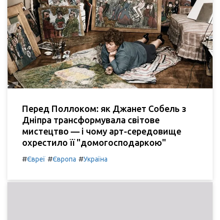
Перед Поллоком: як Джанет Собель з
Дніпра трансформувала світове
мистецтво — і чому арт-середовище
охрестило її "домогосподаркою"
#
#
#
Євреї
Європа
Україна