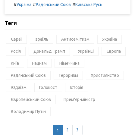
#
#
#
Україна
Радянський Союз
Київська Русь
Теги
Євреї
Ізраїль
Антисемітизм
Україна
Росія
Дональд Трамп
Українці
Європа
Київ
Нацизм
Німеччина
Радянський Союз
Тероризм
Християнство
Юдаїзм
Голокост
Історія
Європейський Союз
Прем'єр-міністр
Володимир Путін
1
2
3