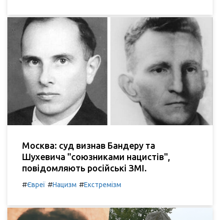
Москва: суд визнав Бандеру та
Шухевича "союзниками нацистів",
повідомляють російські ЗМІ.
#
#
#
Євреї
Нацизм
Екстремізм