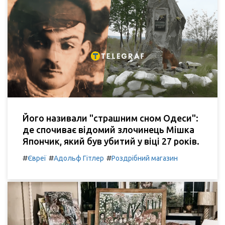
Його називали "страшним сном Одеси":
де спочиває відомий злочинець Мішка
Япончик, який був убитий у віці 27 років.
#
#
#
Євреї
Адольф Гітлер
Роздрібний магазин