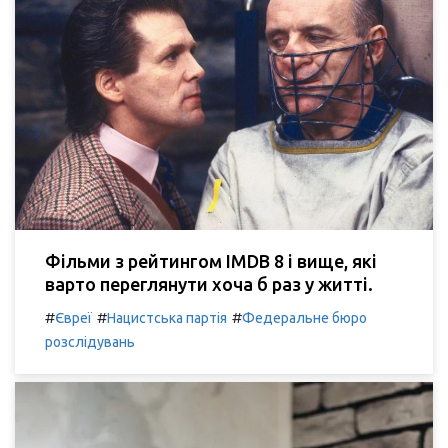
Фільми з рейтингом IMDB 8 і вище, які
варто переглянути хоча б раз у житті.
#
#
#
Євреї
Нацистська партія
Федеральне бюро
розслідувань