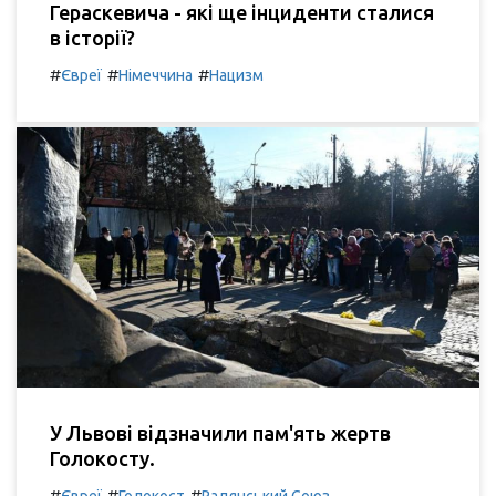
Гераскевича - які ще інциденти сталися
в історії?
#
#
#
Євреї
Німеччина
Нацизм
У Львові відзначили пам'ять жертв
Голокосту.
#
#
#
Євреї
Голокост
Радянський Союз