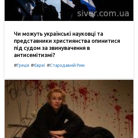
Чи можуть українські науковці та
представники християнства опинитися
під судом за звинувачення в
антисемітизмі?
#
#
#
Греція
Євреї
Стародавній Рим