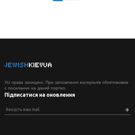
JEWISH
KIEVUA
Усі права захищені. При запозиченні матеріалів обов'язковим
є посилання на даний портал.
Підписатися на оновлення