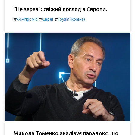
"Не зараз": свіжий погляд з Європи.
#
#
#
Компроміс
Євреї
Грузія (країна)
Микола Томенко аналізує парадокс, що