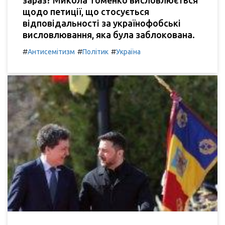
щодо петиції, що стосується
відповідальності за українофобські
висловлювання, яка була заблокована.
#
#
#
Антисемітизм
Політик
Україна