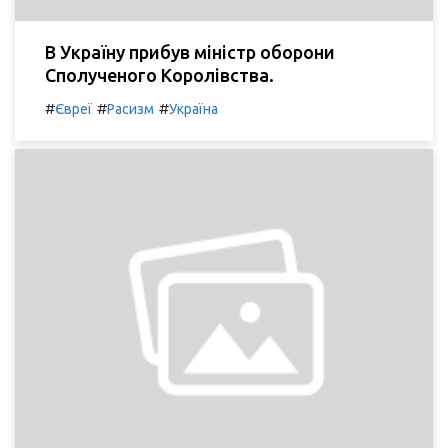
В Україну прибув міністр оборони
Сполученого Королівства.
#
#
#
Євреї
Расизм
Україна