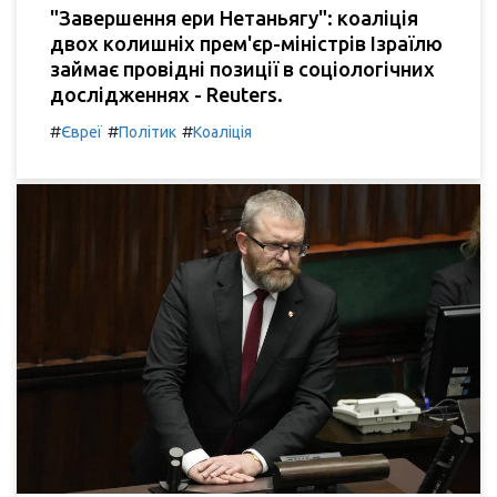
"Завершення ери Нетаньягу": коаліція
двох колишніх прем'єр-міністрів Ізраїлю
займає провідні позиції в соціологічних
дослідженнях - Reuters.
#
#
#
Євреї
Політик
Коаліція