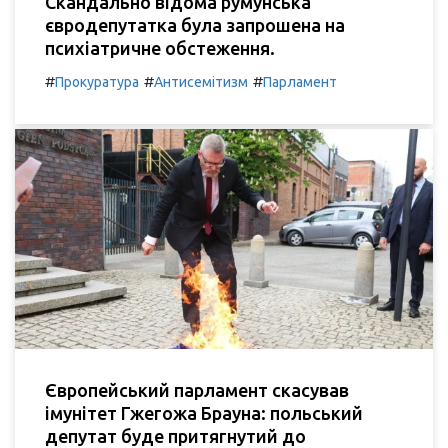
Скандально відома румунська
євродепутатка була запрошена на
психіатричне обстеження.
#
#
#
Прокуратура
Антисемітизм
Парламент
Європейський парламент скасував
імунітет Гжегожа Брауна: польський
депутат буде притягнутий до