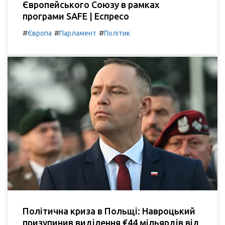
Європейського Союзу в рамках
програми SAFE | Еспресо
#
#
#
Європа
Парламент
Політик
Політична криза в Польщі: Навроцький
призупинив виділення €44 мільярдів від