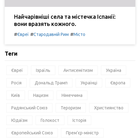
Найчарівніші села та містечка Іспанії:
вони вразять кожного.
#
#
#
Євреї
Стародавній Рим
Місто
Теги
Євреї
Ізраїль
Антисемітизм
Україна
Росія
Дональд Трамп
Українці
Європа
Київ
Нацизм
Німеччина
Радянський Союз
Тероризм
Християнство
Юдаїзм
Голокост
Історія
Європейський Союз
Прем'єр-міністр