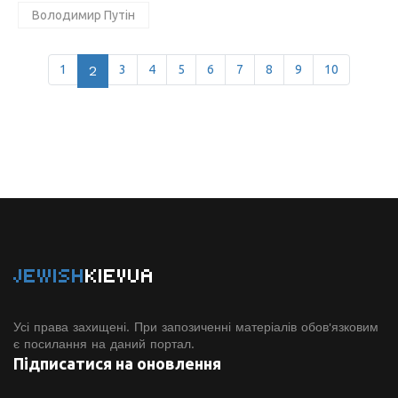
Володимир Путін
1
2
3
4
5
6
7
8
9
10
JEWISH
KIEVUA
Усі права захищені. При запозиченні матеріалів обов'язковим
є посилання на даний портал.
Підписатися на оновлення