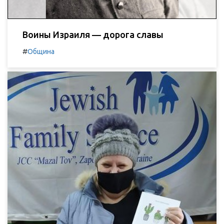
Воины Израиля — дорога славы
#
Община