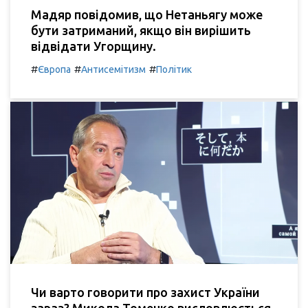
Мадяр повідомив, що Нетаньягу може
бути затриманий, якщо він вирішить
відвідати Угорщину.
#
#
#
Європа
Антисемітизм
Політик
Чи варто говорити про захист України
зараз? Микола Томенко висловлюється