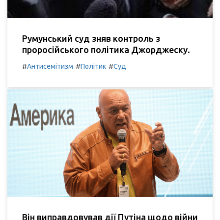
Румунський суд зняв контроль з
проросійського політика Джорджеску.
#
#
#
Антисемітизм
Політик
Суд
Він виправдовував дії Путіна щодо війни