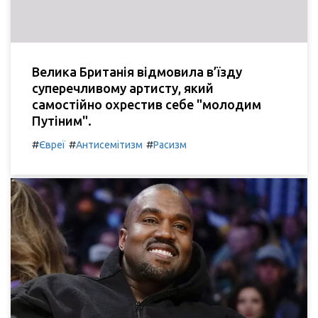
Велика Британія відмовила в’їзду
суперечливому артисту, який
самостійно охрестив себе "молодим
Путіним".
#
#
#
Євреї
Антисемітизм
Расизм