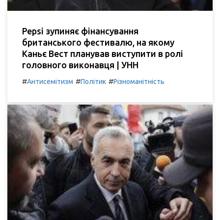
Pepsi зупиняє фінансування
британського фестивалю, на якому
Каньє Вест планував виступити в ролі
головного виконавця | УНН
#
#
#
Антисемітизм
Політик
Різноманітність