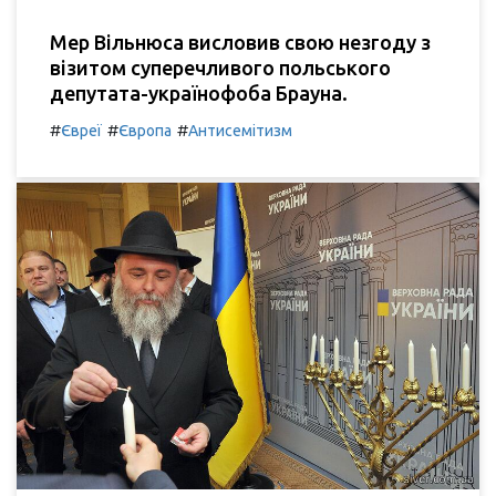
Мер Вільнюса висловив свою незгоду з
візитом суперечливого польського
депутата-українофоба Брауна.
#
#
#
Євреї
Європа
Антисемітизм