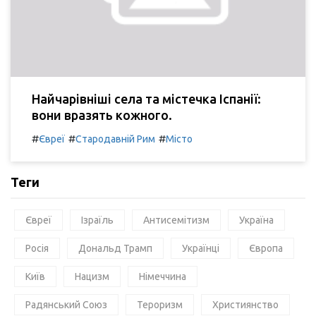
Найчарівніші села та містечка Іспанії:
вони вразять кожного.
#
#
#
Євреї
Стародавній Рим
Місто
Теги
Євреї
Ізраїль
Антисемітизм
Україна
Росія
Дональд Трамп
Українці
Європа
Київ
Нацизм
Німеччина
Радянський Союз
Тероризм
Християнство