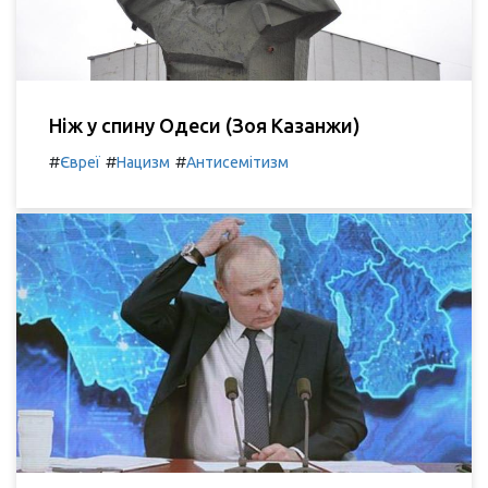
Ніж у спину Одеси (Зоя Казанжи)
#
#
#
Євреї
Нацизм
Антисемітизм