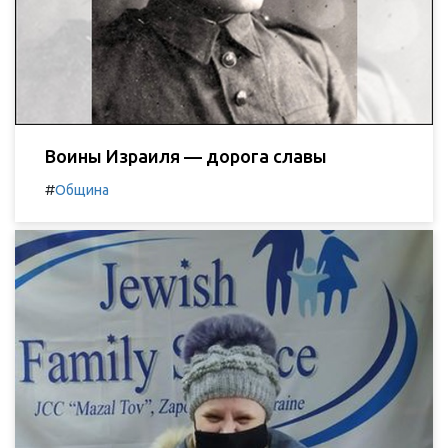
Воины Израиля — дорога славы
#
Община