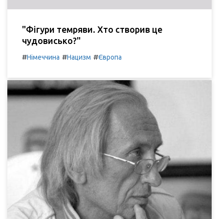
"Фігури темряви. Хто створив це
чудовисько?"
#
#
#
Німеччина
Нацизм
Європа