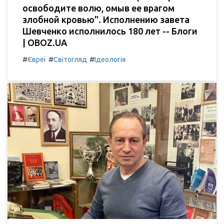
освободите волю, омыв ее врагом
злобной кровью". Исполнению завета
Шевченко исполнилось 180 лет -- Блоги
| OBOZ.UA
#
#
#
Євреї
Світогляд
Ідеологія