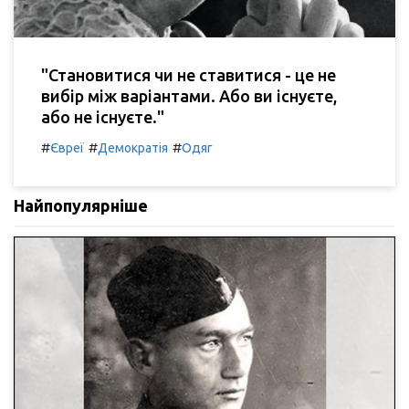
"Становитися чи не ставитися - це не
вибір між варіантами. Або ви існуєте,
або не існуєте."
#
#
#
Євреї
Демократія
Одяг
Найпопулярніше