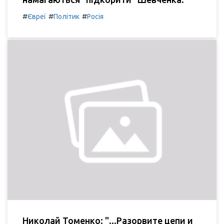
#
#
#
Євреї
Політик
Росія
Николай Томенко: "...Разорвите цепи и