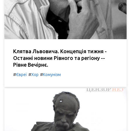
Клятва Львовича. Концепція тижня -
Останні новини Рівного та регіону --
Рівне Вечірнє.
#
#
#
Євреї
Хор
Комунізм