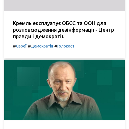
Кремль експлуатує ОБСЄ та ООН для
розповсюдження дезінформації - Центр
правди і демократії.
#
#
#
Євреї
Демократія
Голокост