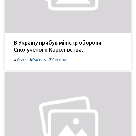
В Україну прибув міністр оборони
Сполученого Королівства.
#
#
#
Євреї
Расизм
Україна