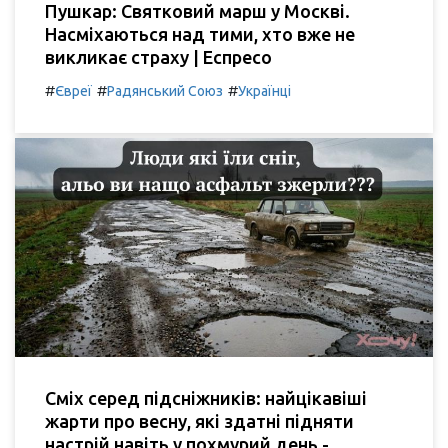
Пушкар: Святковий марш у Москві.
Насміхаються над тими, хто вже не
викликає страху | Еспресо
#
#
#
Євреї
Радянський Союз
Українці
Сміх серед підсніжників: найцікавіші
жарти про весну, які здатні підняти
настрій навіть у похмурий день -