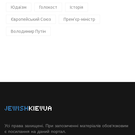
Юдаїзм
Голокост
Історія
Європейський Союз
Прем'єр-міністр
Володимир Путін
JEWISH
KIEVUA
Усі права захищені. При запозиченні матеріалів обов'язковим
є посилання на даний портал.