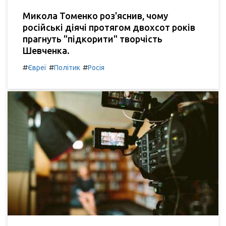
Микола Томенко роз'яснив, чому
російські діячі протягом двохсот років
прагнуть "підкорити" творчість
Шевченка.
#
#
#
Євреї
Політик
Росія