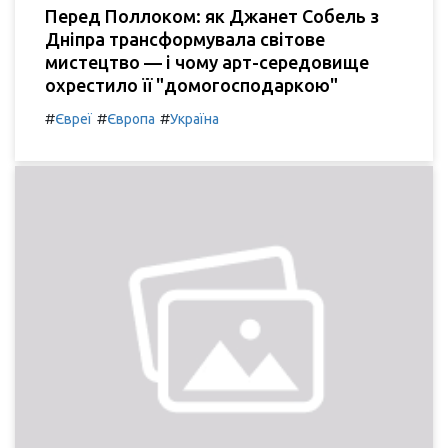
Перед Поллоком: як Джанет Собель з
Дніпра трансформувала світове
мистецтво — і чому арт-середовище
охрестило її "домогосподаркою"
#
#
#
Євреї
Європа
Україна