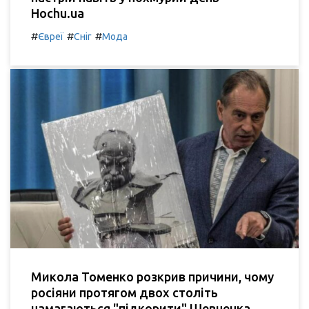
Hochu.ua
#
#
#
Євреї
Сніг
Мода
Микола Томенко розкрив причини, чому
росіяни протягом двох століть
намагаються "підкорити" Шевченка.