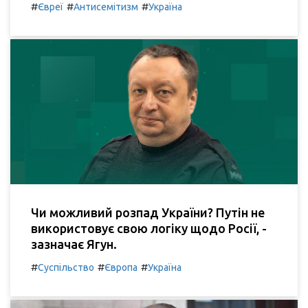
#
#
#
Євреї
Антисемітизм
Україна
Чи можливий розпад України? Путін не
використовує свою логіку щодо Росії, -
зазначає Ягун.
#
#
#
Суспільство
Європа
Україна