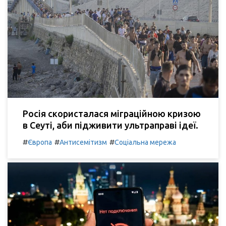
Росія скористалася міграційною кризою
в Сеуті, аби підживити ультраправі ідеї.
#
#
#
Європа
Антисемітизм
Соціальна мережа