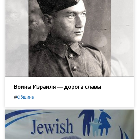
Воины Израиля — дорога славы
#
Община