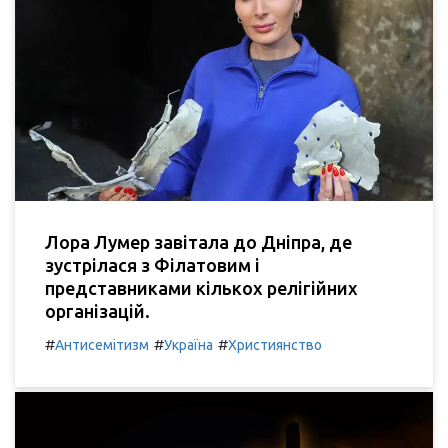
Лора Лумер завітала до Дніпра, де
зустрілася з Філатовим і
представниками кількох релігійних
організацій.
#
#
#
Антисемітизм
Україна
Християнство