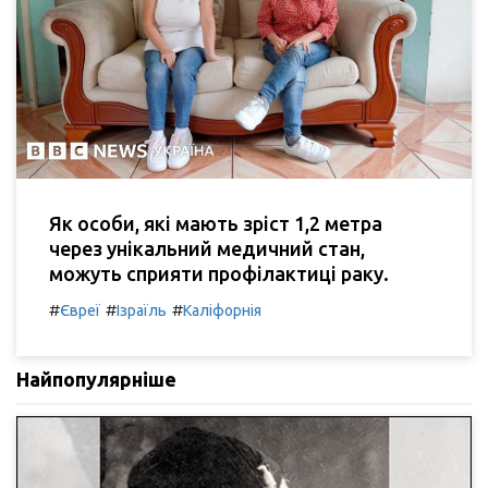
Як особи, які мають зріст 1,2 метра
через унікальний медичний стан,
можуть сприяти профілактиці раку.
#
#
#
Євреї
Ізраїль
Каліфорнія
Найпопулярніше