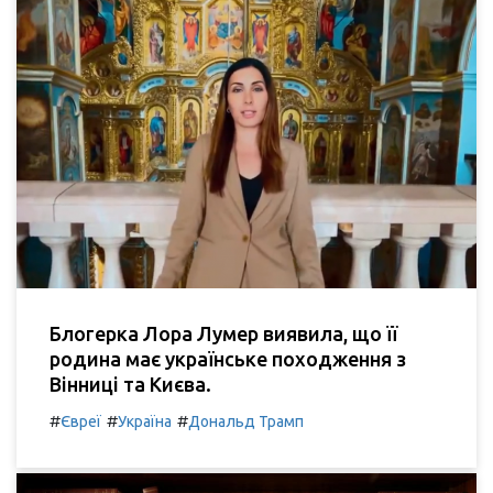
Блогерка Лора Лумер виявила, що її
родина має українське походження з
Вінниці та Києва.
#
#
#
Євреї
Україна
Дональд Трамп