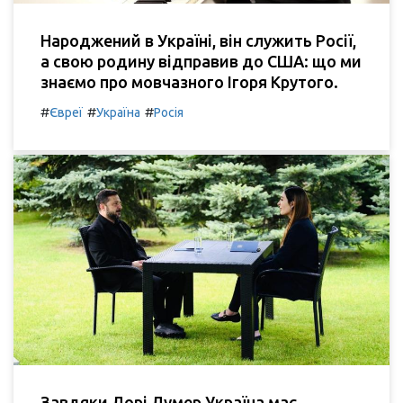
Народжений в Україні, він служить Росії,
а свою родину відправив до США: що ми
знаємо про мовчазного Ігоря Крутого.
#
#
#
Євреї
Україна
Росія
Завдяки Лорі Лумер Україна має