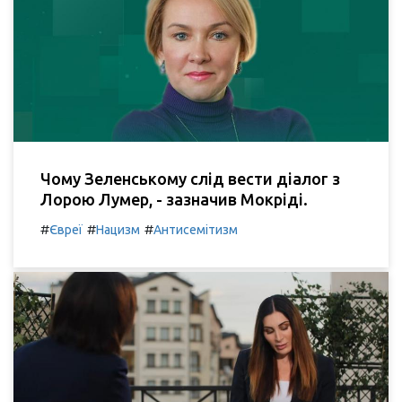
Чому Зеленському слід вести діалог з
Лорою Лумер, - зазначив Мокріді.
#
#
#
Євреї
Нацизм
Антисемітизм