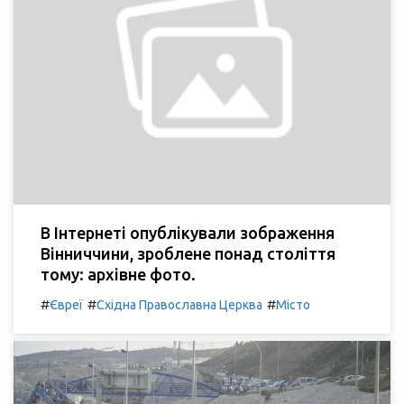
В Інтернеті опублікували зображення
Вінниччини, зроблене понад століття
тому: архівне фото.
#
#
#
Євреї
Східна Православна Церква
Місто