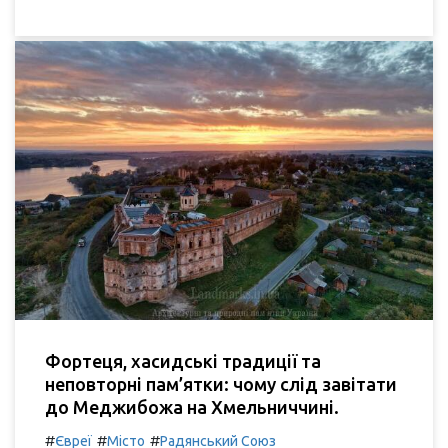
Фортеця, хасидські традиції та
неповторні пам’ятки: чому слід завітати
до Меджибожа на Хмельниччині.
#
#
#
Євреї
Місто
Радянський Союз