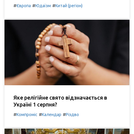
#
#
#
Європа
Юдаїзм
Китай (регіон)
Яке релігійне свято відзначається в
Україні 1 серпня?
#
#
#
Компроміс
Календар
Різдво