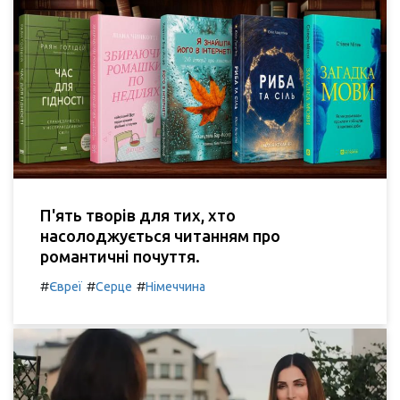
П'ять творів для тих, хто
насолоджується читанням про
романтичні почуття.
#
#
#
Євреї
Серце
Німеччина