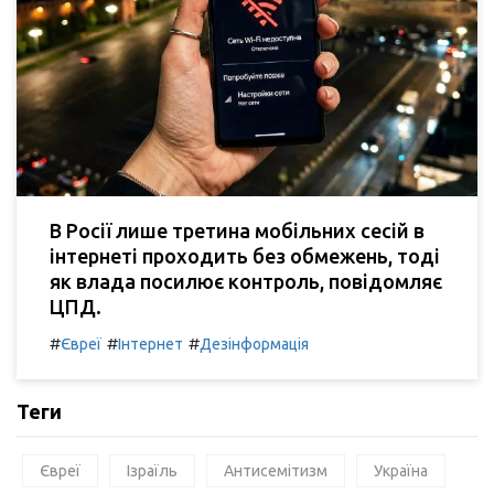
В Росії лише третина мобільних сесій в
інтернеті проходить без обмежень, тоді
як влада посилює контроль, повідомляє
ЦПД.
#
#
#
Євреї
Інтернет
Дезінформація
Теги
Євреї
Ізраїль
Антисемітизм
Україна