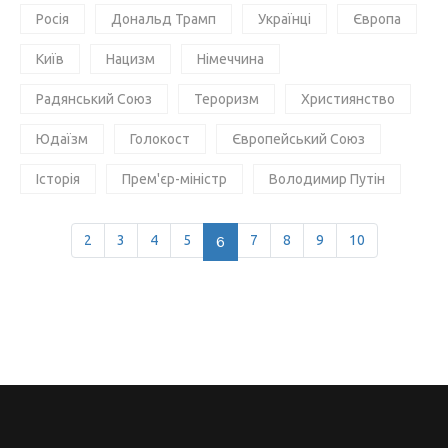
Росія
Дональд Трамп
Українці
Європа
Київ
Нацизм
Німеччина
Радянський Союз
Тероризм
Християнство
Юдаїзм
Голокост
Європейський Союз
Історія
Прем'єр-міністр
Володимир Путін
2
3
4
5
6
7
8
9
10