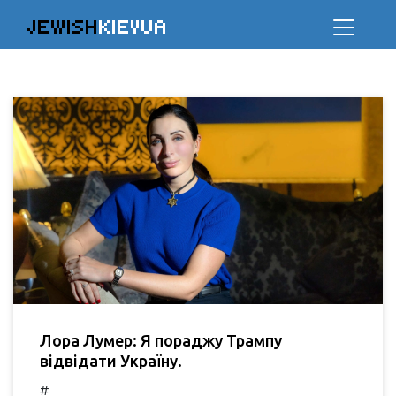
JEWISH
KIEVUA
Лора Лумер: Я пораджу Трампу
відвідати Україну.
#