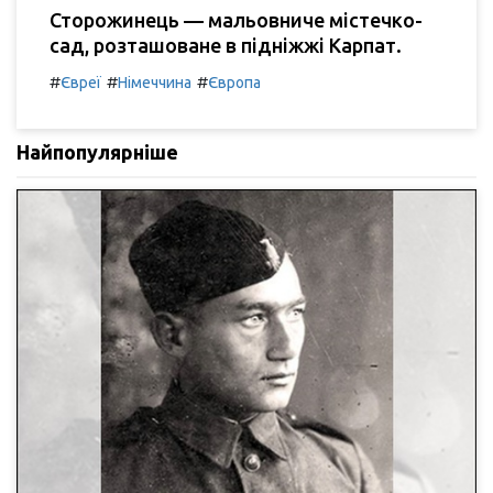
Сторожинець — мальовниче містечко-
сад, розташоване в підніжжі Карпат.
#
#
#
Євреї
Німеччина
Європа
Найпопулярніше