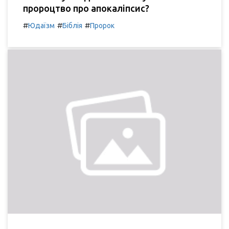
пророцтво про апокаліпсис?
#
#
#
Юдаїзм
Біблія
Пророк