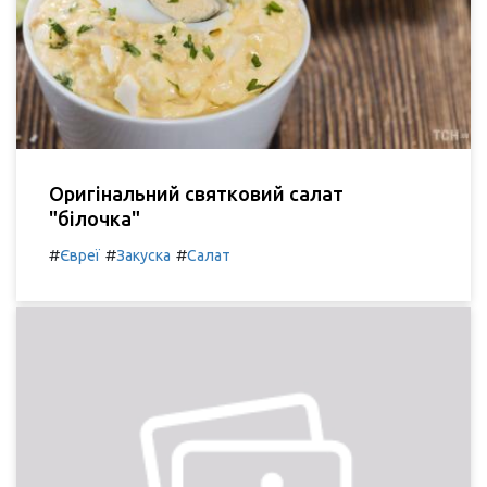
Оригінальний святковий салат
"білочка"
#
#
#
Євреї
Закуска
Салат