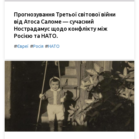
Прогнозування Третьої світової війни
від Атоса Саломе — сучасний
Нострадамус щодо конфлікту між
Росією та НАТО.
#
#
#
Євреї
Росія
НАТО