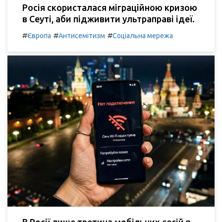
Росія скористалася міграційною кризою
в Сеуті, аби підживити ультраправі ідеї.
#
#
#
Європа
Антисемітизм
Соціальна мережа
В Росії лише третина мобільних сесій в