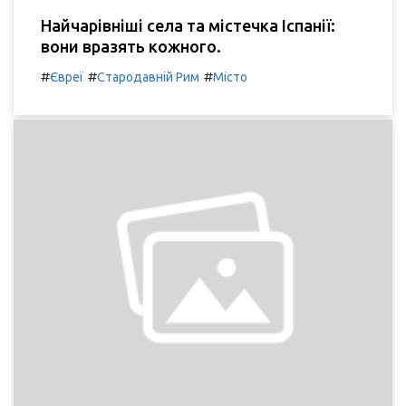
Найчарівніші села та містечка Іспанії:
вони вразять кожного.
#
#
#
Євреї
Стародавній Рим
Місто