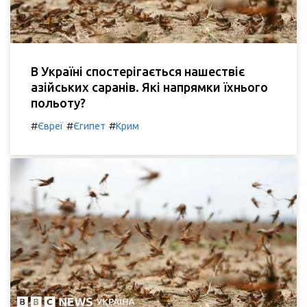
В Україні спостерігається нашествіє
азійських саранів. Які напрямки їхнього
польоту?
#
#
#
Євреї
Єгипет
Крим