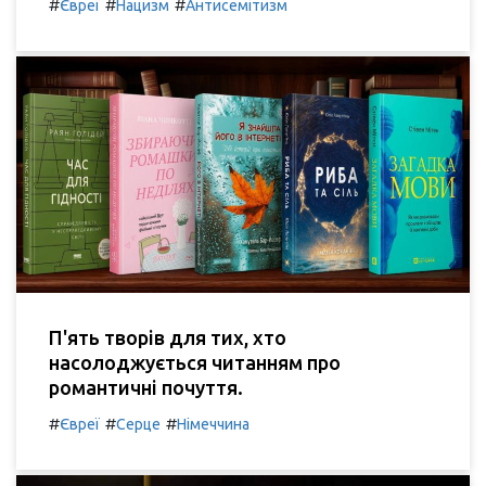
#
#
#
Євреї
Нацизм
Антисемітизм
П'ять творів для тих, хто
насолоджується читанням про
романтичні почуття.
#
#
#
Євреї
Серце
Німеччина