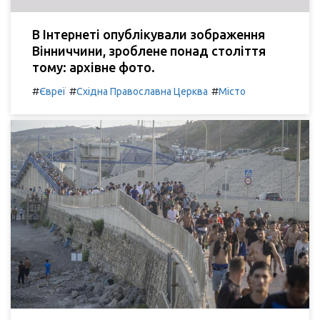
В Інтернеті опублікували зображення
Вінниччини, зроблене понад століття
тому: архівне фото.
#
#
#
Євреї
Східна Православна Церква
Місто