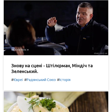
Знову на сцені - Штілєрман, Міндіч та
Зеленський.
#
#
#
Євреї
Радянський Союз
Історія