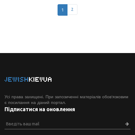
1
2
JEWISH
KIEVUA
Усі права захищені. При запозиченні матеріалів обов'язковим
є посилання на даний портал.
Підписатися на оновлення