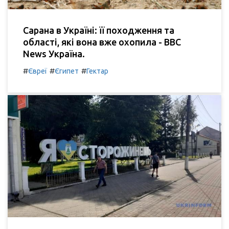
Сарана в Україні: її походження та
області, які вона вже охопила - BBC
News Україна.
#
#
#
Євреї
Єгипет
Гектар