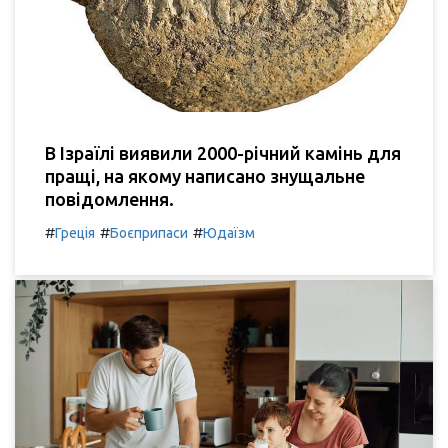
В Ізраїлі виявили 2000-річний камінь для
пращі, на якому написано знущальне
повідомлення.
#
#
#
Греція
Боєприпаси
Юдаїзм