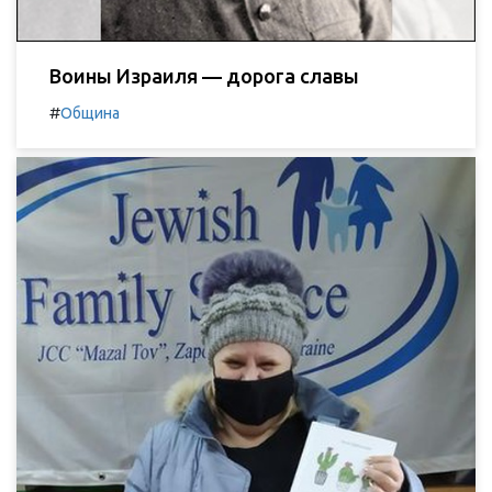
Воины Израиля — дорога славы
#
Община