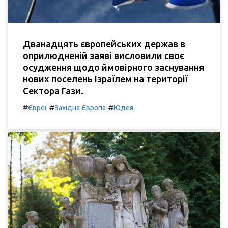
Дванадцять європейських держав в
оприлюдненій заяві висловили своє
осудження щодо ймовірного заснування
нових поселень Ізраїлем на території
Сектора Гази.
#
#
#
Євреї
Західна Європа
Юдея