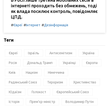
інтернеті проходить без обмежень, тоді
як влада посилює контроль, повідомляє
ЦПД.
#
#
#
Євреї
Інтернет
Дезінформація
Теги
Євреї
Ізраїль
Антисемітизм
Україна
Росія
Дональд Трамп
Українці
Європа
Київ
Нацизм
Німеччина
Радянський Союз
Тероризм
Християнство
Юдаїзм
Голокост
Європейський Союз
Історія
Прем'єр-міністр
Володимир Путін