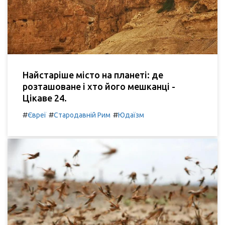
Найстаріше місто на планеті: де
розташоване і хто його мешканці -
Цікаве 24.
#
#
#
Євреї
Стародавній Рим
Юдаїзм