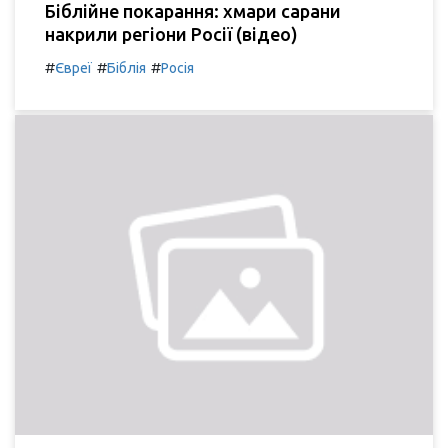
Біблійне покарання: хмари сарани
накрили регіони Росії (відео)
#
#
#
Євреї
Біблія
Росія