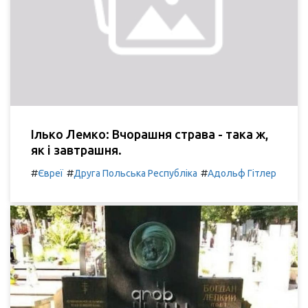
Ілько Лемко: Вчорашня страва - така ж,
як і завтрашня.
#
#
#
Євреї
Друга Польська Республіка
Адольф Гітлер