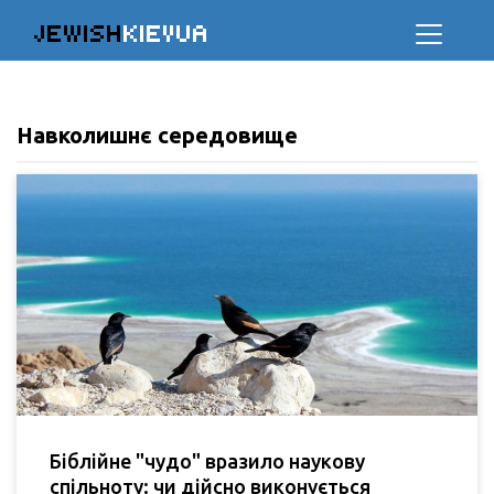
JEWISH
KIEVUA
Навколишнє середовище
Біблійне "чудо" вразило наукову
спільноту: чи дійсно виконується