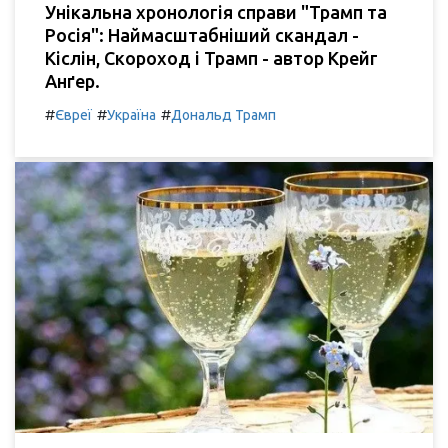
Унікальна хронологія справи "Трамп та
Росія": Наймасштабніший скандал -
Кіслін, Скороход і Трамп - автор Крейг
Анґер.
#
#
#
Євреї
Україна
Дональд Трамп