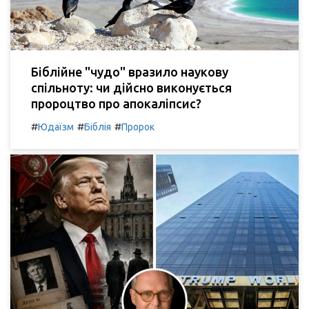
Біблійне "чудо" вразило наукову
спільноту: чи дійсно виконується
пророцтво про апокаліпсис?
#
#
#
Юдаїзм
Біблія
Пророк