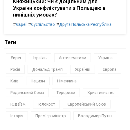
Княжицький: Чи є доцільним для
України конфліктувати з Польщею в
нинішніх умовах?
#
#
#
Євреї
Суспільство
Друга Польська Республіка
Теги
Євреї
Ізраїль
Антисемітизм
Україна
Росія
Дональд Трамп
Українці
Європа
Київ
Нацизм
Німеччина
Радянський Союз
Тероризм
Християнство
Юдаїзм
Голокост
Європейський Союз
Історія
Прем'єр-міністр
Володимир Путін