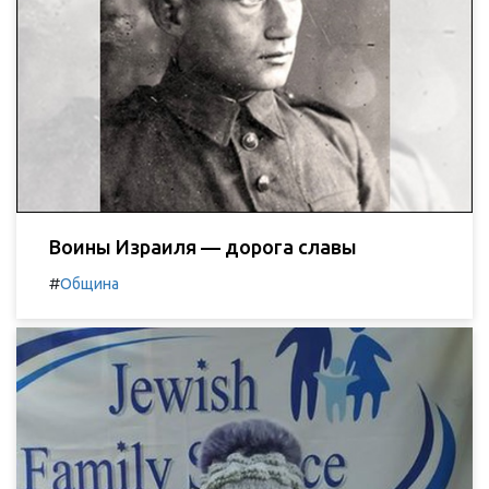
Воины Израиля — дорога славы
#
Община