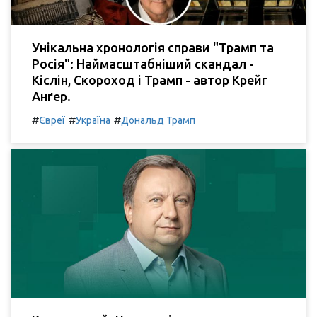
Унікальна хронологія справи "Трамп та
Росія": Наймасштабніший скандал -
Кіслін, Скороход і Трамп - автор Крейг
Анґер.
#
#
#
Євреї
Україна
Дональд Трамп