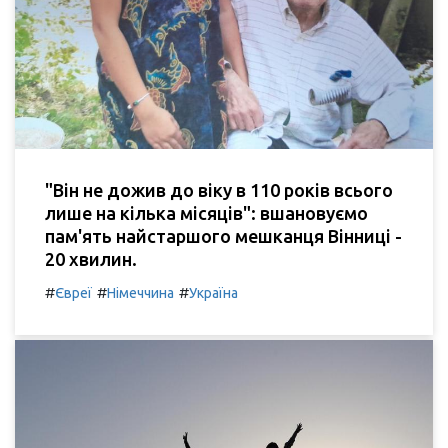
"Він не дожив до віку в 110 років всього
лише на кілька місяців": вшановуємо
пам'ять найстаршого мешканця Вінниці -
20 хвилин.
#
#
#
Євреї
Німеччина
Україна