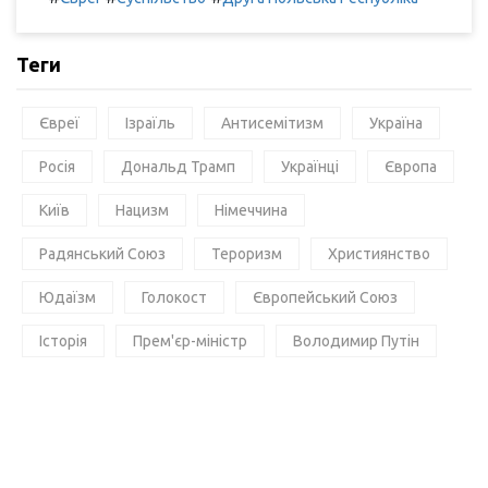
Теги
Євреї
Ізраїль
Антисемітизм
Україна
Росія
Дональд Трамп
Українці
Європа
Київ
Нацизм
Німеччина
Радянський Союз
Тероризм
Християнство
Юдаїзм
Голокост
Європейський Союз
Історія
Прем'єр-міністр
Володимир Путін