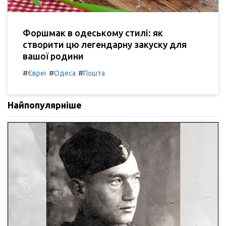
Форшмак в одеському стилі: як
створити цю легендарну закуску для
вашої родини
#
#
#
Євреї
Одеса
Пошта
Найпопулярніше