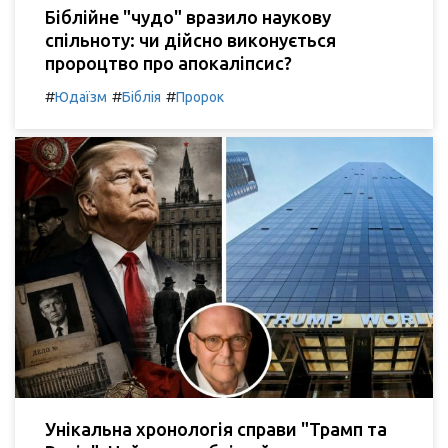
Біблійне "чудо" вразило наукову
спільноту: чи дійсно виконується
пророцтво про апокаліпсис?
#
#
#
Юдаїзм
Біблія
Пророк
Унікальна хронологія справи "Трамп та