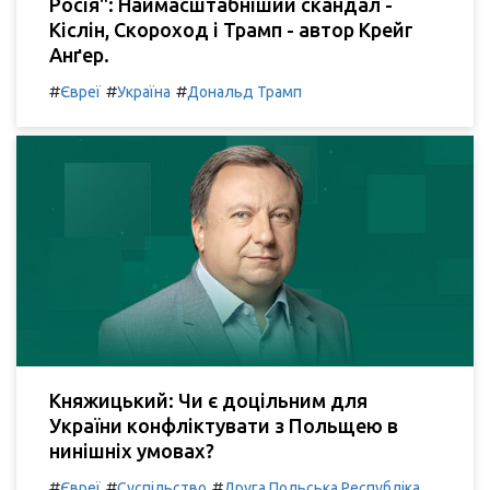
Росія": Наймасштабніший скандал -
Кіслін, Скороход і Трамп - автор Крейг
Анґер.
#
#
#
Євреї
Україна
Дональд Трамп
Княжицький: Чи є доцільним для
України конфліктувати з Польщею в
нинішніх умовах?
#
#
#
Євреї
Суспільство
Друга Польська Республіка