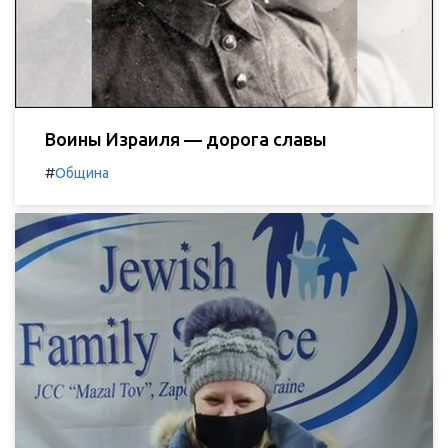
Воины Израиля — дорога славы
#
Община