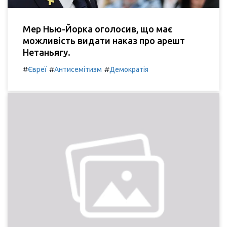
Мер Нью-Йорка оголосив, що має
можливість видати наказ про арешт
Нетаньягу.
#
#
#
Євреї
Антисемітизм
Демократія