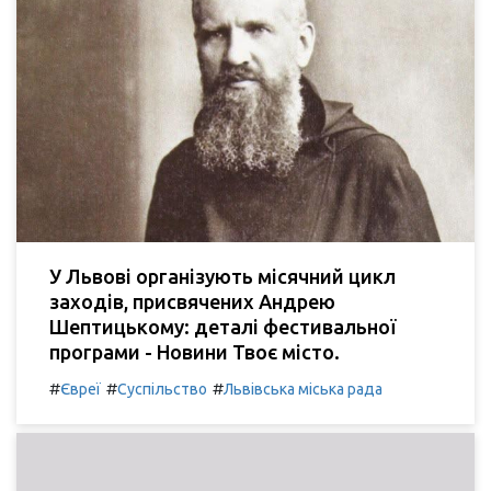
У Львові організують місячний цикл
заходів, присвячених Андрею
Шептицькому: деталі фестивальної
програми - Новини Твоє місто.
#
#
#
Євреї
Суспільство
Львівська міська рада