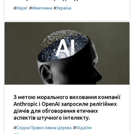
#
#
#
Євреї
Німеччина
Україна
З метою морального виховання компанії
Anthropic і OpenAI запросили релігійних
діячів для обговорення етичних
аспектів штучного інтелекту.
#
#
Східна Православна Церква
Юдаїзм