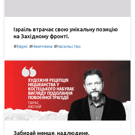
Ізраїль втрачає свою унікальну позицію
на Західному фронті.
#
#
#
Євреї
Німеччина
Насильство
Забирай менше, надлюдине.