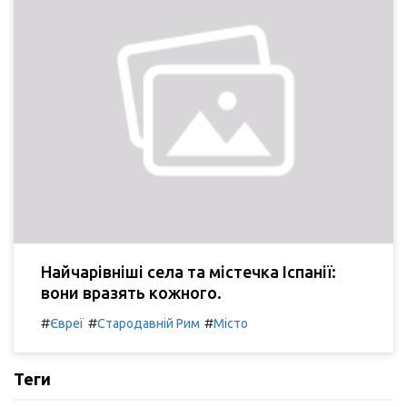
Найчарівніші села та містечка Іспанії:
вони вразять кожного.
#
#
#
Євреї
Стародавній Рим
Місто
Теги