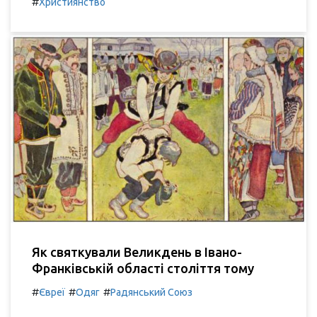
#
Християнство
Як святкували Великдень в Івано-
Франківській області століття тому
#
#
#
Євреї
Одяг
Радянський Союз