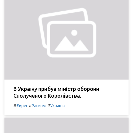
В Україну прибув міністр оборони
Сполученого Королівства.
#
#
#
Євреї
Расизм
Україна