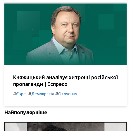
Княжицький аналізує хитрощі російської
пропаганди | Еспресо
#
#
#
Євреї
Демократія
Оточення
Найпопулярніше