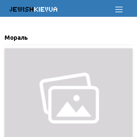
JEWISH
KIEVUA
Мораль