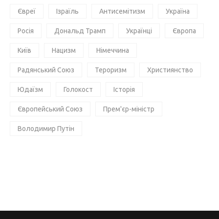
Євреї
Ізраїль
Антисемітизм
Україна
Росія
Дональд Трамп
Українці
Європа
Київ
Нацизм
Німеччина
Радянський Союз
Тероризм
Християнство
Юдаїзм
Голокост
Історія
Європейський Союз
Прем'єр-міністр
Володимир Путін