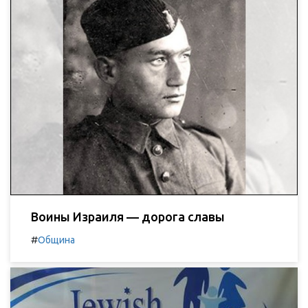
Воины Израиля — дорога славы
#
Община