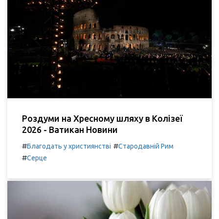
Роздуми на Хресному шляху в Колізеї
2026 - Ватикан Новини
#
#
Благодать у християнстві
Стародавній Рим
#
Серце