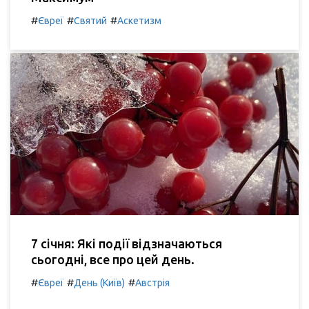
#
#
#
Євреї
Святий
Аскетизм
7 січня: Які події відзначаються
сьогодні, все про цей день.
#
#
#
Євреї
День (Київ)
Австрія