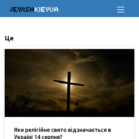
JEWISH
KIEVUA
Це
Яке релігійне свято відзначається в
Україні 14 серпня?