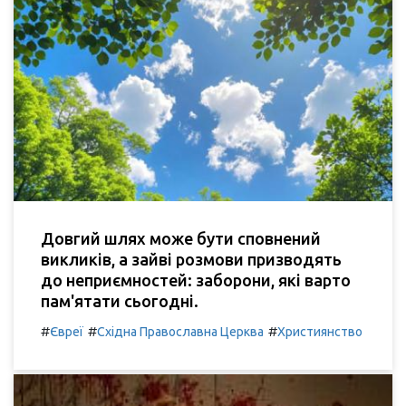
Довгий шлях може бути сповнений
викликів, а зайві розмови призводять
до неприємностей: заборони, які варто
пам'ятати сьогодні.
#
#
#
Євреї
Східна Православна Церква
Християнство