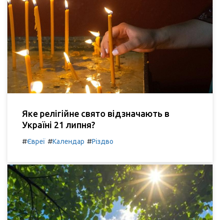
Яке релігійне свято відзначають в
Україні 21 липня?
#
#
#
Євреї
Календар
Різдво