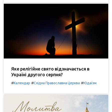
Яке релігійне свято відзначається в
Україні другого серпня?
#
#
#
Календар
Східна Православна Церква
Юдаїзм