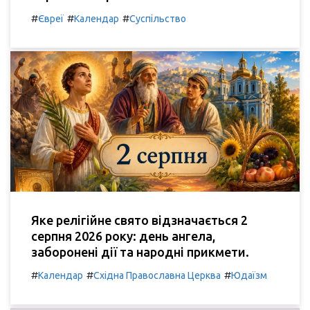
#
#
#
Євреї
Календар
Суспільство
Яке релігійне свято відзначається 2
серпня 2026 року: день ангела,
заборонені дії та народні прикмети.
#
#
#
Календар
Східна Православна Церква
Юдаїзм