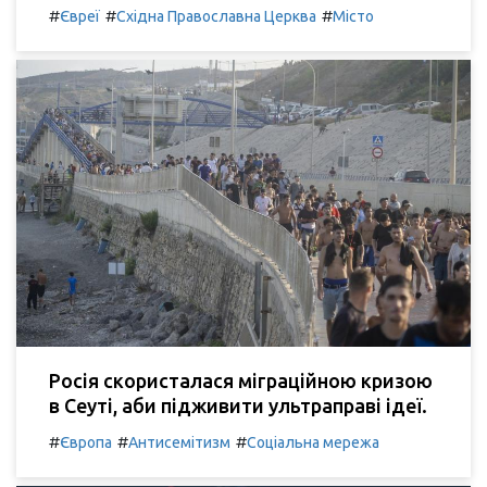
#
#
#
Євреї
Східна Православна Церква
Місто
Росія скористалася міграційною кризою
в Сеуті, аби підживити ультраправі ідеї.
#
#
#
Європа
Антисемітизм
Соціальна мережа