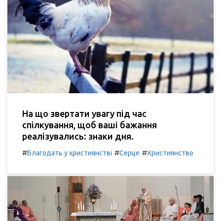
На що звертати увагу під час
спілкування, щоб ваші бажання
реалізувались: знаки дня.
#
#
#
Благодать у християнстві
Серце
Християнство