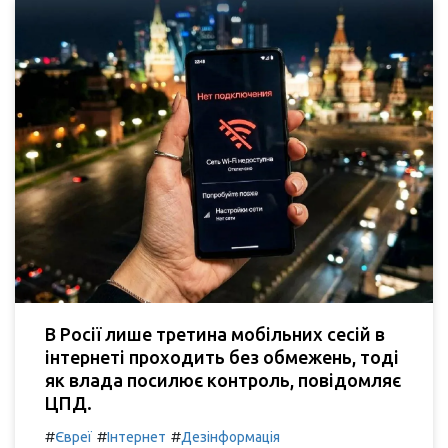
В Росії лише третина мобільних сесій в
інтернеті проходить без обмежень, тоді
як влада посилює контроль, повідомляє
ЦПД.
#
#
#
Євреї
Інтернет
Дезінформація