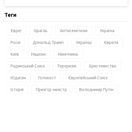
Теги
Євреї
Ізраїль
Антисемітизм
Україна
Росія
Дональд Трамп
Українці
Європа
Київ
Нацизм
Німеччина
Радянський Союз
Тероризм
Християнство
Юдаїзм
Голокост
Європейський Союз
Історія
Прем'єр-міністр
Володимир Путін