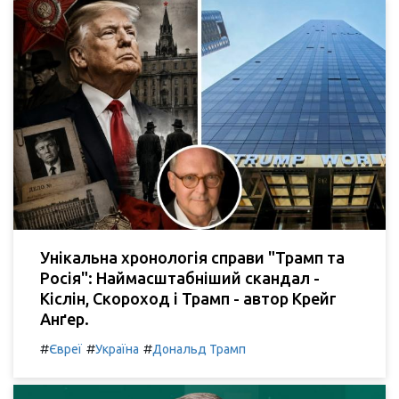
Унікальна хронологія справи "Трамп та
Росія": Наймасштабніший скандал -
Кіслін, Скороход і Трамп - автор Крейг
Анґер.
#
#
#
Євреї
Україна
Дональд Трамп