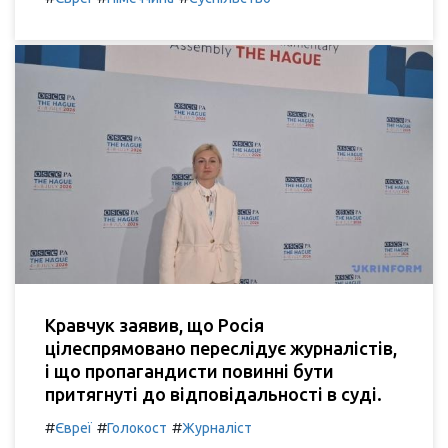
Кравчук заявив, що Росія
цілеспрямовано переслідує журналістів,
і що пропагандисти повинні бути
притягнуті до відповідальності в суді.
#
#
#
Євреї
Голокост
Журналіст