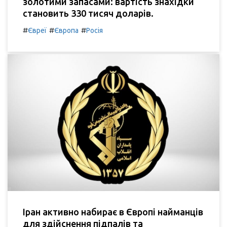
золотими запасами: вартість знахідки
становить 330 тисяч доларів.
#
#
#
Євреї
Європа
Росія
Іран активно набирає в Європі найманців
для здійснення підпалів та