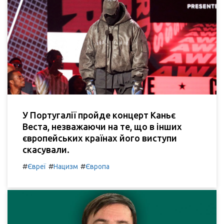
У Португалії пройде концерт Каньє
Веста, незважаючи на те, що в інших
європейських країнах його виступи
скасували.
#
#
#
Євреї
Нацизм
Європа