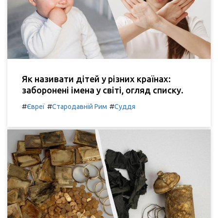
Як називати дітей у різних країнах:
заборонені імена у світі, огляд списку.
#
#
#
Євреї
Стародавній Рим
Суддя