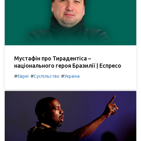
Мустафін про Тирадентіса –
національного героя Бразилії | Еспресо
#
#
#
Євреї
Суспільство
Україна