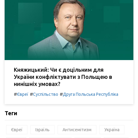
Княжицький: Чи є доцільним для
України конфліктувати з Польщею в
нинішніх умовах?
#
#
#
Євреї
Суспільство
Друга Польська Республіка
Теги
Євреї
Ізраїль
Антисемітизм
Україна