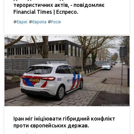
терористичних актів, - повідомляє
Financial Times | Еспресо.
#
#
#
Євреї
Європа
Росія
Іран міг ініціювати гібридний конфлікт
проти європейських держав.