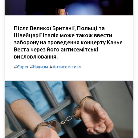
Після Великої Британії, Польщі та
Швейцарії Італія може також ввести
заборону на проведення концерту Каньє
Веста через його антисемітські
висловлювання.
#
#
#
Євреї
Нацизм
Антисемітизм