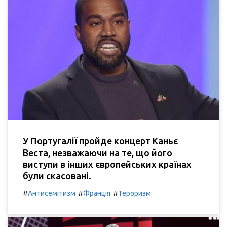
У Португалії пройде концерт Каньє
Веста, незважаючи на те, що його
виступи в інших європейських країнах
були скасовані.
#
#
#
Антисемітизм
Франція
Тероризм