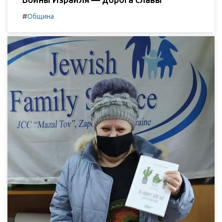
#
Община