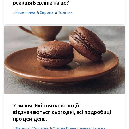
реакція Берліна на це?
#
#
#
Німеччина
Європа
Політик
7 липня: Які святкові події
відзначаються сьогодні, всі подробиці
про цей день.
#
#
#
Європа
Україна
Східна Православна Церква