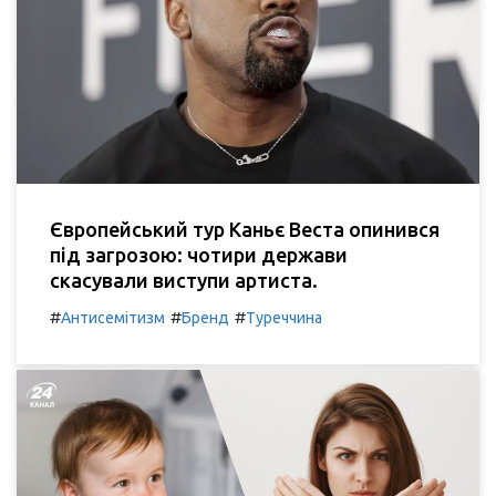
Європейський тур Каньє Веста опинився
під загрозою: чотири держави
скасували виступи артиста.
#
#
#
Антисемітизм
Бренд
Туреччина