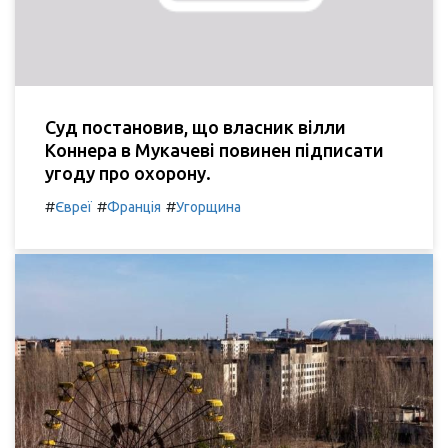
Суд постановив, що власник вілли
Коннера в Мукачеві повинен підписати
угоду про охорону.
#
#
#
Євреї
Франція
Угорщина