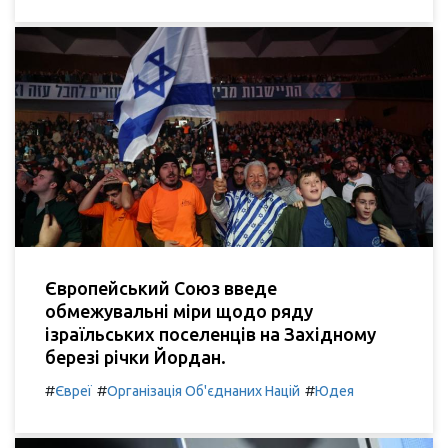
Європейський Союз введе
обмежувальні міри щодо ряду
ізраїльських поселенців на Західному
березі річки Йордан.
#
#
#
Євреї
Організація Об'єднаних Націй
Юдея