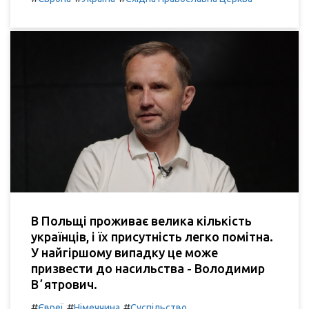
В Польщі проживає велика кількість
українців, і їх присутність легко помітна.
У найгіршому випадку це може
призвести до насильства - Володимир
Вʼятрович.
#
#
#
Євреї
Німеччина
Суспільство