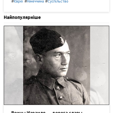
#
#
#
Євреї
Німеччина
Суспільство
Найпопулярніше
Воины Израиля — дорога славы