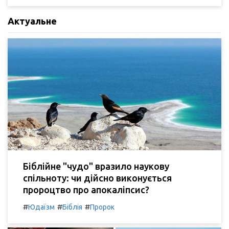
Актуальне
Біблійне "чудо" вразило наукову
спільноту: чи дійсно виконується
пророцтво про апокаліпсис?
#
#
#
Юдаїзм
Біблія
Пророк