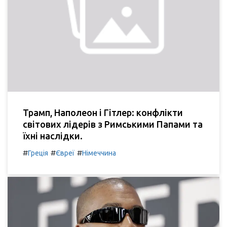
Трамп, Наполеон і Гітлер: конфлікти
світових лідерів з Римськими Папами та
їхні наслідки.
#
#
#
Греція
Євреї
Німеччина