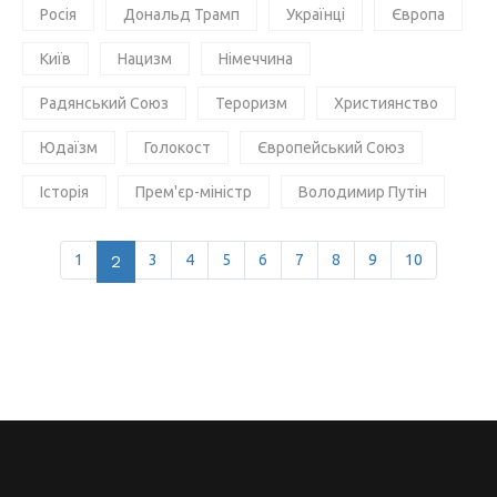
Росія
Дональд Трамп
Українці
Європа
Київ
Нацизм
Німеччина
Радянський Союз
Тероризм
Християнство
Юдаїзм
Голокост
Європейський Союз
Історія
Прем'єр-міністр
Володимир Путін
1
2
3
4
5
6
7
8
9
10