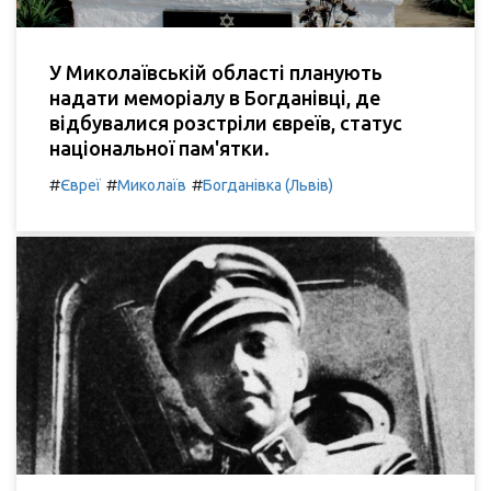
У Миколаївській області планують
надати меморіалу в Богданівці, де
відбувалися розстріли євреїв, статус
національної пам'ятки.
#
#
#
Євреї
Миколаїв
Богданівка (Львів)