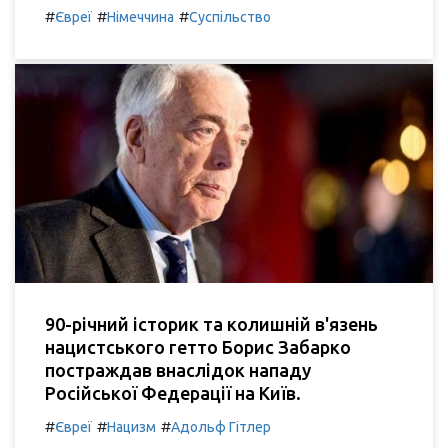
#
#
#
Євреї
Німеччина
Суспільство
90-річний історик та колишній в'язень
нацистського гетто Борис Забарко
постраждав внаслідок нападу
Російської Федерації на Київ.
#
#
#
Євреї
Нацизм
Адольф Гітлер