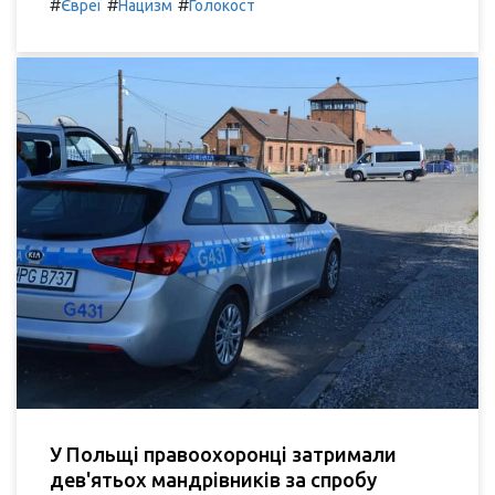
#
#
#
Євреї
Нацизм
Голокост
У Польщі правоохоронці затримали
дев'ятьох мандрівників за спробу