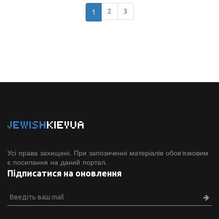
1
2
3
JEWISH
KIEVUA
Усі права захищені. При запозиченні матеріалів обов'язковим
є посилання на даний портал.
Підписатися на оновлення