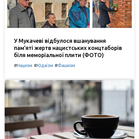
У Мукачеві відбулося вшанування
пам'яті жертв нацистських концтаборів
біля меморіальної плити (ФОТО)
#
#
#
Нацизм
Юдаїзм
Фашизм