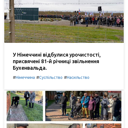
У Німеччині відбулися урочистості,
присвячені 81-й річниці звільнення
Бухенвальда.
#
#
#
Німеччина
Суспільство
Насильство