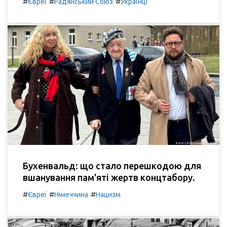
#
#
#
Євреї
Радянський Союз
Українці
Бухенвальд: що стало перешкодою для
вшанування пам'яті жертв концтабору.
#
#
#
Євреї
Німеччина
Нацизм