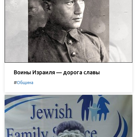
Воины Израиля — дорога славы
#
Община