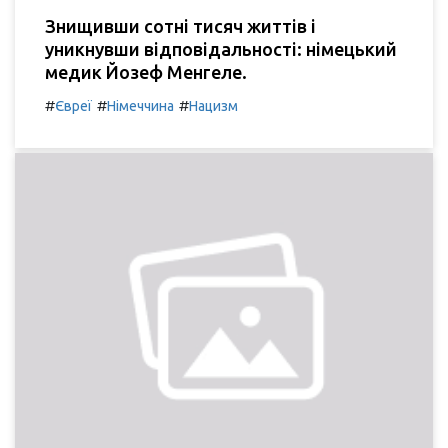
Знищивши сотні тисяч життів і
уникнувши відповідальності: німецький
медик Йозеф Менгеле.
#
#
#
Євреї
Німеччина
Нацизм