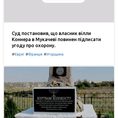
Суд постановив, що власник вілли
Коннера в Мукачеві повинен підписати
угоду про охорону.
#
#
#
Євреї
Франція
Угорщина