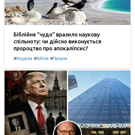
Біблійне "чудо" вразило наукову
спільноту: чи дійсно виконується
пророцтво про апокаліпсис?
#
#
#
Юдаїзм
Біблія
Пророк