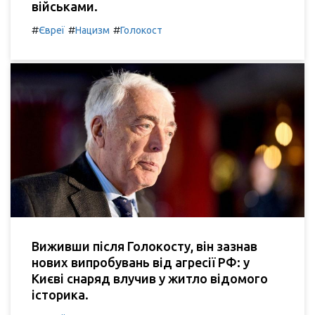
військами.
#
#
#
Євреї
Нацизм
Голокост
Виживши після Голокосту, він зазнав
нових випробувань від агресії РФ: у
Києві снаряд влучив у житло відомого
історика.