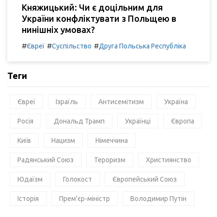
Княжицький: Чи є доцільним для
України конфліктувати з Польщею в
нинішніх умовах?
#
#
#
Євреї
Суспільство
Друга Польська Республіка
Теги
Євреї
Ізраїль
Антисемітизм
Україна
Росія
Дональд Трамп
Українці
Європа
Київ
Нацизм
Німеччина
Радянський Союз
Тероризм
Християнство
Юдаїзм
Голокост
Європейський Союз
Історія
Прем'єр-міністр
Володимир Путін