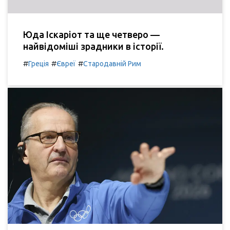
Юда Іскаріот та ще четверо —
найвідоміші зрадники в історії.
#
#
#
Греція
Євреї
Стародавній Рим