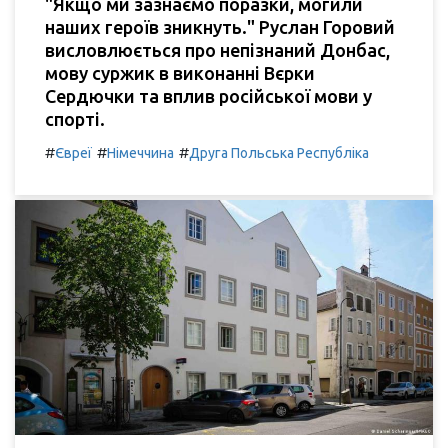
"Якщо ми зазнаємо поразки, могили
наших героїв зникнуть." Руслан Горовий
висловлюється про непізнаний Донбас,
мову суржик в виконанні Вєрки
Сердючки та вплив російської мови у
спорті.
#
#
#
Євреї
Німеччина
Друга Польська Республіка