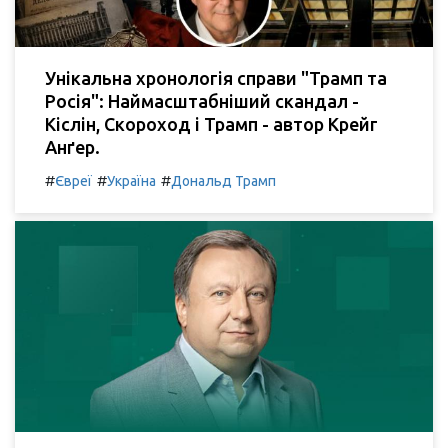
Унікальна хронологія справи "Трамп та
Росія": Наймасштабніший скандал -
Кіслін, Скороход і Трамп - автор Крейг
Анґер.
#
#
#
Євреї
Україна
Дональд Трамп