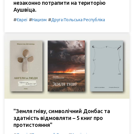
незаконно потрапити на територію
Аушвіца.
#
#
#
Євреї
Нацизм
Друга Польська Республіка
"Земля гніву, символічний Донбас та
здатність відмовляти – 5 книг про
протистояння"